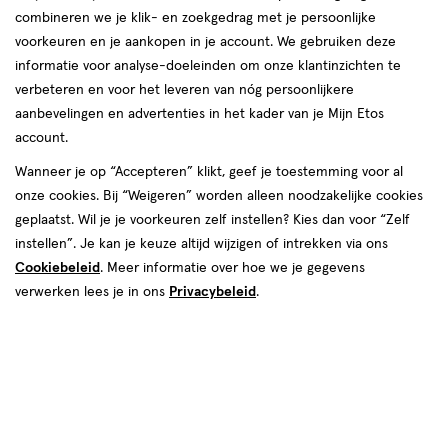
combineren we je klik- en zoekgedrag met je persoonlijke
reviews
voorkeuren en je aankopen in je account. We gebruiken deze
Instellingen aanpassen
informatie voor analyse-doeleinden om onze klantinzichten te
verbeteren en voor het leveren van nóg persoonlijkere
aanbevelingen en advertenties in het kader van je Mijn Etos
account.
Video
Wanneer je op “Accepteren” klikt, geef je toestemming voor al
€ 40.99
40
.
onze cookies. Bij “Weigeren” worden alleen noodzakelijke cookies
99
2e artikel 40% korting
Product
geplaatst. Wil je je voorkeuren zelf instellen? Kies dan voor “Zelf
badge
Je bespaart €16,40 bij 2 stuks
instellen”. Je kan je keuze altijd wijzigen of intrekken via ons
tooltip
Cookiebeleid
. Meer informatie over hoe we je gegevens
Spaar 16 Air Miles
verwerken lees je in ons
Privacybeleid
.
Online op voorraad
Vóór 22:00 uur besteld, morgen in huis
Beperkt beschikbaar in winkels
<p>Dit
product
is