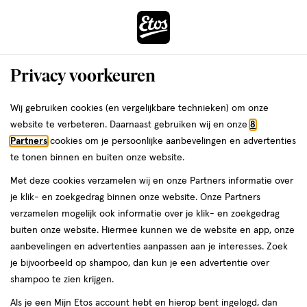
ga
Voor 22:00 uur besteld,
morgen in huis
naar
de
Menu
hoofd
Zoeken
Privacy voorkeuren
content
›
›
ga
Interactie
naar
Wij gebruiken cookies (en vergelijkbare technieken) om onze
Je
Eucerin Gezichtsverzorging
Alles van Eucerin
met
de
website te verbeteren. Daarnaast gebruiken wij en onze
8
bent
Eucerin Hyaluron-Filler + 3x EFFECT
dit
zoekbalk
Partners
cookies om je persoonlijke aanbevelingen en advertenties
ers
Weleda
hier:
veld
ga
Dagcrème SPF30 50 ML
te tonen binnen en buiten onze website.
opent
naar
Met deze cookies verzamelen wij en onze Partners informatie over
een
de
50
4.4
50 ML
crème
4.4/5
(49)
je klik- en zoekgedrag binnen onze website. Onze Partners
volledig
ML,
footer
van
verzamelen mogelijk ook informatie over je klik- en zoekgedrag
venster
crème
5
2e artikel
buiten onze website. Hiermee kunnen we de website en app, onze
met
toevoegen
40%
sterren
aanbevelingen en advertenties aanpassen aan je interesses. Zoek
korting
geavanceerde
aan
op
je bijvoorbeeld op shampoo, dan kun je een advertentie over
zoekopties
verlanglijst
basis
shampoo te zien krijgen.
van
Als je een Mijn Etos account hebt en hierop bent ingelogd, dan
49