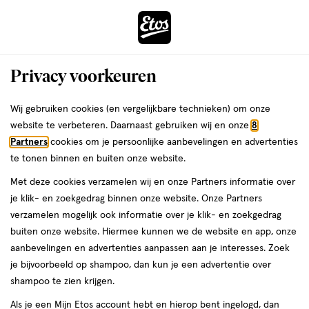
ga
Voor 22:00 uur besteld,
morgen in huis
naar
de
Menu
hoofd
Zoeken
Privacy voorkeuren
content
›
›
ga
Interactie
naar
Wij gebruiken cookies (en vergelijkbare technieken) om onze
Je
Nepwimpers
Alles van Eylure
met
de
website te verbeteren. Daarnaast gebruiken wij en onze
8
bent
Eylure Dramatic No.12
dit
zoekbalk
Partners
cookies om je persoonlijke aanbevelingen en advertenties
ers
Weleda
hier:
veld
ga
te tonen binnen en buiten onze website.
1
1 stuk
opent
naar
Met deze cookies verzamelen wij en onze Partners informatie over
stuk,
een
de
je klik- en zoekgedrag binnen onze website. Onze Partners
volledig
footer
toevoegen
verzamelen mogelijk ook informatie over je klik- en zoekgedrag
venster
aan
buiten onze website. Hiermee kunnen we de website en app, onze
met
verlanglijst
aanbevelingen en advertenties aanpassen aan je interesses. Zoek
geavanceerde
je bijvoorbeeld op shampoo, dan kun je een advertentie over
zoekopties
shampoo te zien krijgen.
Als je een Mijn Etos account hebt en hierop bent ingelogd, dan