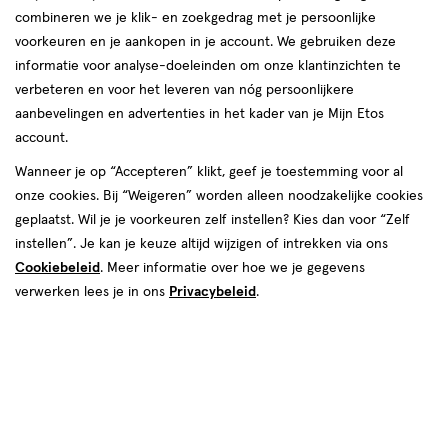
combineren we je klik- en zoekgedrag met je persoonlijke
voorkeuren en je aankopen in je account. We gebruiken deze
informatie voor analyse-doeleinden om onze klantinzichten te
verbeteren en voor het leveren van nóg persoonlijkere
aanbevelingen en advertenties in het kader van je Mijn Etos
account.
€ 8.99
8
.
99
Wanneer je op “Accepteren” klikt, geef je toestemming voor al
onze cookies. Bij “Weigeren” worden alleen noodzakelijke cookies
Spaar 3 Air Miles
geplaatst. Wil je je voorkeuren zelf instellen? Kies dan voor “Zelf
instellen”. Je kan je keuze altijd wijzigen of intrekken via ons
Online op voorraad
Cookiebeleid
. Meer informatie over hoe we je gegevens
Vóór 22:00 uur besteld, morgen in huis
verwerken lees je in ons
Privacybeleid
.
1
In mijn winkelmandje
verhoog
aantal
met
één