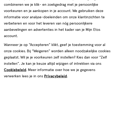
combineren we je klik- en zoekgedrag met je persoonlijke
voorkeuren en je aankopen in je account. We gebruiken deze
informatie voor analyse-doeleinden om onze klantinzichten te
verbeteren en voor het leveren van nóg persoonlijkere
aanbevelingen en advertenties in het kader van je Mijn Etos
€ 4.39
4
.
39
4 voor 8.00
Product
account.
badge
Je bespaart €9,56 bij 4 stuks
Wanneer je op “Accepteren” klikt, geef je toestemming voor al
tooltip
onze cookies. Bij “Weigeren” worden alleen noodzakelijke cookies
Spaar 1 Air Mile
geplaatst. Wil je je voorkeuren zelf instellen? Kies dan voor “Zelf
instellen”. Je kan je keuze altijd wijzigen of intrekken via ons
Online op voorraad
Cookiebeleid
. Meer informatie over hoe we je gegevens
Vóór 22:00 uur besteld, morgen in huis
verwerken lees je in ons
Privacybeleid
.
1
In mijn winkelmandje
verhoog
aantal
met
één
,