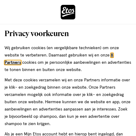
ga
Voor 22:00 uur besteld,
morgen in huis
naar
de
Menu
hoofd
Zoeken
Privacy voorkeuren
content
›
›
ga
Interactie
naar
Wij gebruiken cookies (en vergelijkbare technieken) om onze
Je
Douchegel
Alles van FA
met
de
website te verbeteren. Daarnaast gebruiken wij en onze
8
bent
Fa Divine Moments Douchecrème 250
dit
zoekbalk
Partners
cookies om je persoonlijke aanbevelingen en advertenties
ers
Weleda
hier:
veld
ga
ML
te tonen binnen en buiten onze website.
opent
naar
Met deze cookies verzamelen wij en onze Partners informatie over
een
de
250
250 ML
crème
je klik- en zoekgedrag binnen onze website. Onze Partners
volledig
ML,
footer
verzamelen mogelijk ook informatie over je klik- en zoekgedrag
venster
crème
4 voor
buiten onze website. Hiermee kunnen we de website en app, onze
toevoegen
met
00
8.
aanbevelingen en advertenties aanpassen aan je interesses. Zoek
aan
geavanceerde
je bijvoorbeeld op shampoo, dan kun je een advertentie over
verlanglijst
zoekopties
shampoo te zien krijgen.
Als je een Mijn Etos account hebt en hierop bent ingelogd, dan