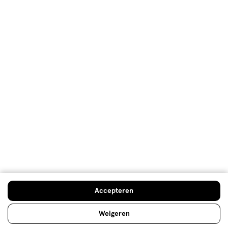
Klantenservice
Advies & Inspiratie
Etos Folder
Mijn Etos voordelen
Welkomstkorting
10% korting op véél Etos eigen merk-producten
Accepteren
Digitaal zegels sparen
Verjaardagskorting
Weigeren