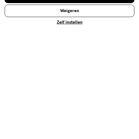
snel verder!
Weigeren
Lees meer
Zelf instellen
Op zoek naar iets anders?
Douchecrème
Assortiment
Verzorging deals
500+ winkels
, altijd in de buurt
Trending
producten en merken
Gratis
bezorging vanaf €35
Gratis
retourneren
Meer voordeel
met Mijn Etos