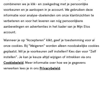
combineren we je klik- en zoekgedrag met je persoonlijke
reviews
voorkeuren en je aankopen in je account. We gebruiken deze
informatie voor analyse-doeleinden om onze klantinzichten te
verbeteren en voor het leveren van nóg persoonlijkere
aanbevelingen en advertenties in het kader van je Mijn Etos
account.
Wanneer je op “Accepteren” klikt, geef je toestemming voor al
€ 4.39
4
.
onze cookies. Bij “Weigeren” worden alleen noodzakelijke cookies
39
4 voor 8.00
Product
geplaatst. Wil je je voorkeuren zelf instellen? Kies dan voor “Zelf
badge
Je bespaart €9,56 bij 4 stuks
instellen”. Je kan je keuze altijd wijzigen of intrekken via ons
tooltip
Cookiebeleid
. Meer informatie over hoe we je gegevens
Spaar 1 Air Mile
verwerken lees je in ons
Privacybeleid
.
Tijdelijk uitverkocht
Breng mij op de hoogte