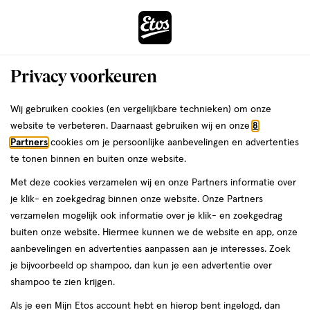
ga
Voor 22:00 uur besteld, maandag in huis
naar
de
Menu
hoofd
Zoeken
Privacy voorkeuren
content
›
›
ga
Interactie
naar
Wij gebruiken cookies (en vergelijkbare technieken) om onze
Je
Douchecrème
Alles van FA
met
de
website te verbeteren. Daarnaast gebruiken wij en onze
8
bent
Fa Fresh Peach Pacific Douchegel 250
dit
zoekbalk
Partners
cookies om je persoonlijke aanbevelingen en advertenties
ers
Weleda
hier:
veld
ga
ML
te tonen binnen en buiten onze website.
opent
naar
Met deze cookies verzamelen wij en onze Partners informatie over
een
de
250
3.3
250 ML
crème
3.3/5
(4)
je klik- en zoekgedrag binnen onze website. Onze Partners
volledig
ML,
footer
van
verzamelen mogelijk ook informatie over je klik- en zoekgedrag
venster
crème
5
4 voor
buiten onze website. Hiermee kunnen we de website en app, onze
met
toevoegen
sterren
00
8.
aanbevelingen en advertenties aanpassen aan je interesses. Zoek
geavanceerde
aan
op
je bijvoorbeeld op shampoo, dan kun je een advertentie over
zoekopties
verlanglijst
basis
shampoo te zien krijgen.
van
Als je een Mijn Etos account hebt en hierop bent ingelogd, dan
4