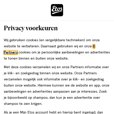
ga
Voor 22:00 uur besteld,
morgen in huis
naar
de
Menu
hoofd
Zoeken
Privacy voorkeuren
content
›
›
ga
Interactie
naar
Wij gebruiken cookies (en vergelijkbare technieken) om onze
Je
Douchegel
Alles van FA
met
de
website te verbeteren. Daarnaast gebruiken wij en onze
8
bent
Fa Men Kick-off Douchegel & Shampoo
dit
zoekbalk
Partners
cookies om je persoonlijke aanbevelingen en advertenties
ers
Weleda
hier:
veld
ga
250 ML
te tonen binnen en buiten onze website.
opent
naar
Met deze cookies verzamelen wij en onze Partners informatie over
een
de
250
5
250 ML
capsule
5/5
(2)
je klik- en zoekgedrag binnen onze website. Onze Partners
volledig
ML,
footer
van
verzamelen mogelijk ook informatie over je klik- en zoekgedrag
venster
capsule
5
4 voor
buiten onze website. Hiermee kunnen we de website en app, onze
met
toevoegen
sterren
00
8.
aanbevelingen en advertenties aanpassen aan je interesses. Zoek
geavanceerde
aan
op
je bijvoorbeeld op shampoo, dan kun je een advertentie over
zoekopties
verlanglijst
basis
shampoo te zien krijgen.
van
Als je een Mijn Etos account hebt en hierop bent ingelogd, dan
2