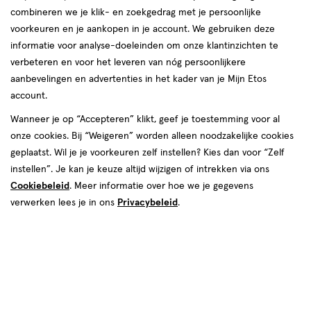
combineren we je klik- en zoekgedrag met je persoonlijke
reviews
voorkeuren en je aankopen in je account. We gebruiken deze
informatie voor analyse-doeleinden om onze klantinzichten te
verbeteren en voor het leveren van nóg persoonlijkere
aanbevelingen en advertenties in het kader van je Mijn Etos
account.
Wanneer je op “Accepteren” klikt, geef je toestemming voor al
€ 4.39
4
.
onze cookies. Bij “Weigeren” worden alleen noodzakelijke cookies
39
4 voor 8.00
Product
geplaatst. Wil je je voorkeuren zelf instellen? Kies dan voor “Zelf
badge
Je bespaart €9,56 bij 4 stuks
instellen”. Je kan je keuze altijd wijzigen of intrekken via ons
tooltip
Cookiebeleid
. Meer informatie over hoe we je gegevens
Spaar 1 Air Mile
verwerken lees je in ons
Privacybeleid
.
Online op voorraad
Vóór 22:00 uur besteld, morgen in huis
1
In mijn winkelmandje
verhoog
aantal