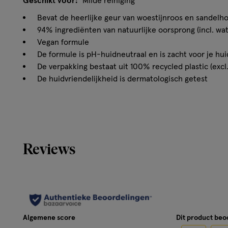
Geschikt voor:
Milde reiniging
Bevat de heerlijke geur van woestijnroos en sandelh
94% ingrediënten van natuurlijke oorsprong (incl. wat
Vegan formule
De formule is pH-huidneutraal en is zacht voor je hui
De verpakking bestaat uit 100% recycled plastic (excl
De huidvriendelijkheid is dermatologisch getest
Huidvriendelijke douchegel
De formule van de Fa Oriental Neroli douchegel is pH-hu
Ga op avontuur met Fa!
Reviews
Verfris je lichaam en geest en laat je zintuigen elke dag
ontdekken.
Hoe gebruik je Fa douchegel?
Neem een douche en maak je huid grondig nat
Algemene score
Dit product be
Breng de douchegel aan op je hele lichaam