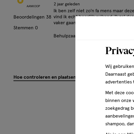
2 jaar geleden
AANKOOP
Ik ben zelf niet zo'n fa mens maar dez
vind ik echt heerlijk ruikend. Ik zal de
Beoordelingen
38
vaker gaan halen.
Stemmen
0
Behulpzaam?
(
0
)
(
0
)
Mel
Privac
Wij gebruiken
Daarnaast ge
Hoe controleren en plaatsen wij reviews?
advertenties 
Met deze cook
binnen onze w
zoekgedrag b
aanbevelingen
shampoo, dan 