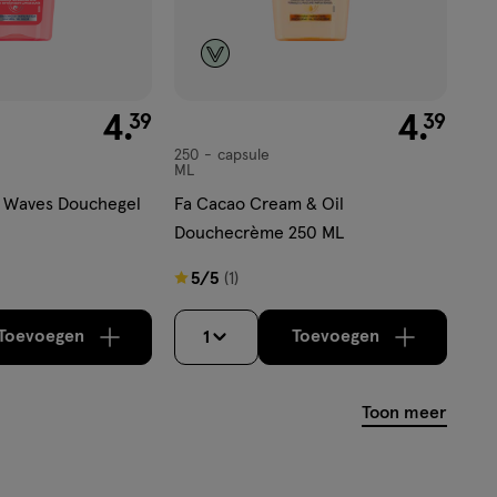
€ 4.39
4
.
€ 4.39
4
.
39
39
250
capsule
capsule
ML
 Waves Douchegel
Fa Cacao Cream & Oil
Douchecrème 250 ML
5
5/5
(1)
van
5
Toevoegen
Toevoegen
1
verhoog aantal met één
,
Bijna uitverkocht!
verhoog aantal m
Er zijn nog
sterren
op
Toon meer
basis
van
1