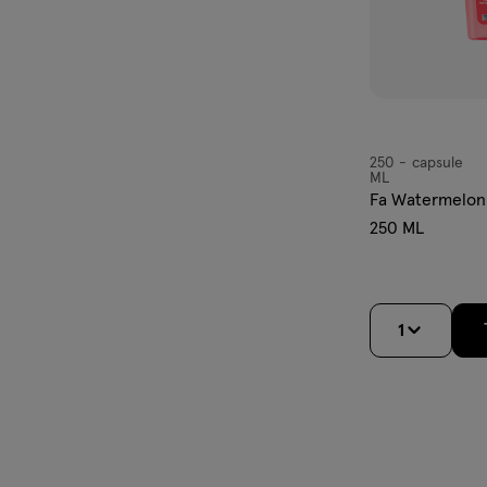
250
capsule
capsule
ML
Fa Watermelon
250 ML
1