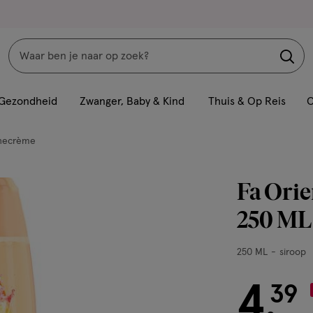
Zoeken
Interactie
met
Gezondheid
Zwanger, Baby & Kind
Thuis & Op Reis
C
dit
veld
hecrème
opent
een
Fa Orie
volledig
venster
250 ML
met
geavanceerde
250
250 ML
siroop
zoekopties
ML,
siroop
4
€ 4.39
39
.