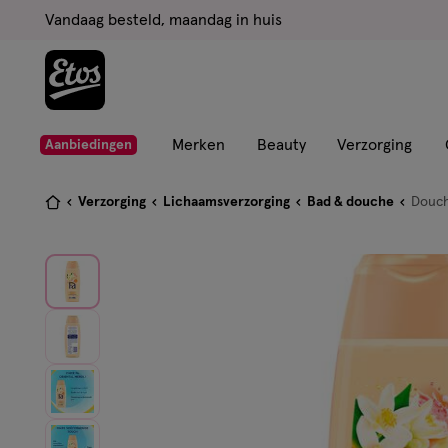
ga
Vandaag besteld, maandag in huis
naar
de
hoofd
content
ga
Merken
Beauty
Verzorging
Aanbiedingen
naar
de
Je
Verzorging
Lichaamsverzorging
Bad & douche
Douc
zoekbalk
bent
ga
hier:
naar
de
footer