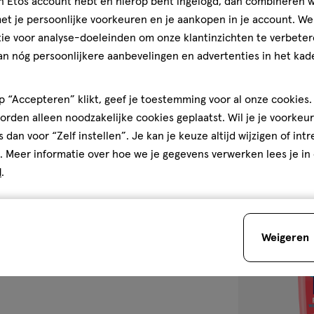
jn Etos account hebt en hierop bent ingelogd, dan combineren w
250
capsule
capsule
t je persoonlijke voorkeuren en je aankopen in je account. W
ML
ie voor analyse-doeleinden om onze klantinzichten te verbeter
Fa Pink Passi
an nóg persoonlijkere aanbevelingen en advertenties in het kade
ML
5
5/5
(1)
 “Accepteren” klikt, geef je toestemming voor al onze cookies. 
van
rden alleen noodzakelijke cookies geplaatst. Wil je je voorkeur
5
1
s dan voor “Zelf instellen”. Je kan je keuze altijd wijzigen of int
sterren
. Meer informatie over hoe we je gegevens verwerken lees je in
op
d
.
basis
van
toevoegen
1
aan
reviews
Weigeren
verlanglijst