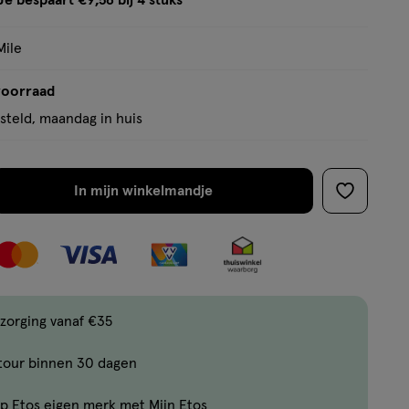
Je bespaart €9,56 bij 4 stuks
op
tooltip
basis
Mile
van
1
voorraad
reviews
teld, maandag in huis
In mijn winkelmandje
verhoog
toevoege
aantal
aan
met
verlanglijs
één
,
Bijna
zorging vanaf €35
uitverkocht!
tour binnen 30 dagen
Er
zijn
p Etos eigen merk met Mijn Etos