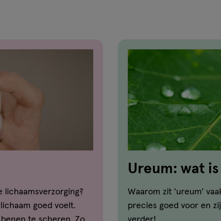
Ureum: wat is
huid?
de lichaamsverzorging?
Waarom zit 'ureum' vaa
e lichaam goed voelt.
precies goed voor en zi
e benen te scheren. Zo
verder!