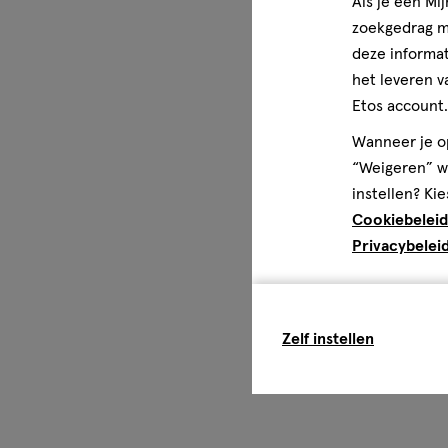
Als je een Mi
zoekgedrag me
deze informat
het leveren v
Etos account.
Wanneer je op
“Weigeren” wo
instellen? Kie
Cookiebeleid
Privacybelei
Zelf instellen