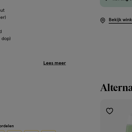
out
er)
Bekijk win
d
. dop)
idneutraal.
Alterna
 weer een andere wereld
toevoegen
aan
oordelen
verlanglijst