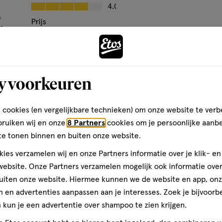
op
Kwaliteit, 4.0 van 5
4.0
basis
e
Prijs
ze
van
Andere
Prijs, 5.0 van 5
5.0
2
Gebruiksgemak
reviews
den
Gebruiksgemak, 5.0 van 5
5.0
y voorkeuren
toevoegen
aan
verlanglijst
 cookies (en vergelijkbare technieken) om onze website te verb
bruiken wij en onze
8 Partners
cookies om je persoonlijke aanb
te tonen binnen en buiten onze website.
ies verzamelen wij en onze Partners informatie over je klik- e
ebsite. Onze Partners verzamelen mogelijk ook informatie over 
uiten onze website. Hiermee kunnen we de website en app, on
 en advertenties aanpassen aan je interesses. Zoek je bijvoorb
kun je een advertentie over shampoo te zien krijgen.