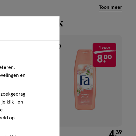
Toon meer
n bekeken ook
4 voor
4 voor
toevoegen
8.
00
8.
00
aan
verlanglijst
eteren.
evelingen en
n zoekgedrag
je klik- en
ze
eeld op
€ 4.39
4
.
€ 4.39
4
.
39
39