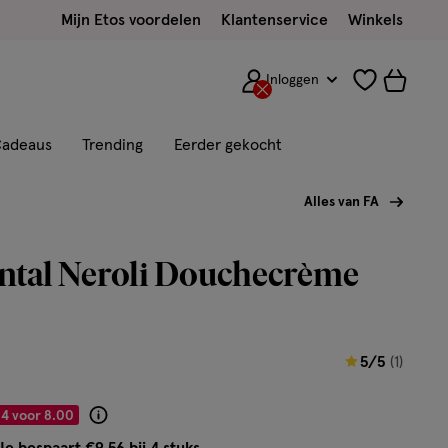
Mijn Etos voordelen
Klantenservice
Winkels
Inloggen
adeaus
Trending
Eerder gekocht
Alles van FA
ntal Neroli Douchecrème
5
5/5
(1)
van
5
4 voor 8.00
Product
sterren
badge