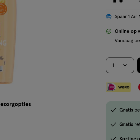
Spaar 1 Air 
Online op 
Vandaag bes
1
ezorgopties
Gratis
be
Gratis
re
Korting
o