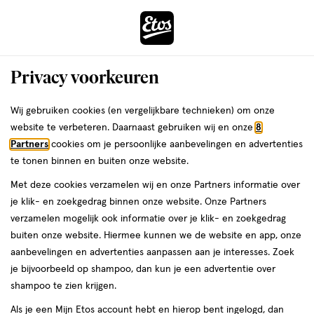
ga
Voor 22:00 uur besteld,
morgen in huis
naar
de
Menu
hoofd
Zoeken
Privacy voorkeuren
content
›
›
ga
Interactie
naar
Wij gebruiken cookies (en vergelijkbare technieken) om onze
Je
Zelfbruiner
Alles van Garnier
met
de
website te verbeteren. Daarnaast gebruiken wij en onze
8
bent
Garnier Ambre Solaire Self Tan
dit
zoekbalk
Partners
cookies om je persoonlijke aanbevelingen en advertenties
ers
Weleda
hier:
veld
ga
Mousse Zelfbruiner voor Lichaam &
te tonen binnen en buiten onze website.
opent
naar
Gezicht 200ML
Met deze cookies verzamelen wij en onze Partners informatie over
een
de
je klik- en zoekgedrag binnen onze website. Onze Partners
volledig
footer
200
4.1
200 ML
mousse
4.1/5
(63)
verzamelen mogelijk ook informatie over je klik- en zoekgedrag
venster
ML,
van
buiten onze website. Hiermee kunnen we de website en app, onze
met
mousse
5
1+1
aanbevelingen en advertenties aanpassen aan je interesses. Zoek
geavanceerde
toevoegen
sterren
gratis
je bijvoorbeeld op shampoo, dan kun je een advertentie over
zoekopties
aan
op
shampoo te zien krijgen.
verlanglijst
basis
Als je een Mijn Etos account hebt en hierop bent ingelogd, dan