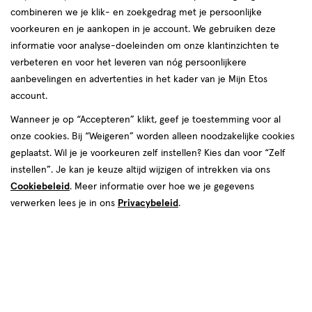
van
combineren we je klik- en zoekgedrag met je persoonlijke
63
voorkeuren en je aankopen in je account. We gebruiken deze
reviews
informatie voor analyse-doeleinden om onze klantinzichten te
verbeteren en voor het leveren van nóg persoonlijkere
aanbevelingen en advertenties in het kader van je Mijn Etos
account.
Wanneer je op “Accepteren” klikt, geef je toestemming voor al
onze cookies. Bij “Weigeren” worden alleen noodzakelijke cookies
geplaatst. Wil je je voorkeuren zelf instellen? Kies dan voor “Zelf
€ 21.99
21
.
99
1+1 gratis
Product
instellen”. Je kan je keuze altijd wijzigen of intrekken via ons
badge
Je bespaart €21,99 bij 2 stuks
Cookiebeleid
. Meer informatie over hoe we je gegevens
tooltip
verwerken lees je in ons
Privacybeleid
.
Spaar 8 Air Miles
Online op voorraad
Vóór 22:00 uur besteld, morgen in huis
2
In mijn winkelmandje