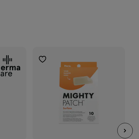
toevoegen
aan
verlanglijst