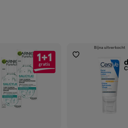
Bijna uitverkocht
1+1
gen
toevoegen
gratis
aan
ijst
verlanglijst