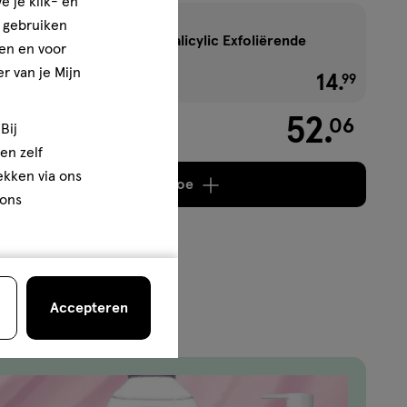
e je klik- en
e gebruiken
Garnier PureActive Salicylic Exfoliërende
en en voor
Liquid Care 120 ML
r van je Mijn
14
.
€ 14.99
99
52
.
06
Bij
en zelf
rekken via ons
Voeg
4 producten
toe
 ons
Accepteren