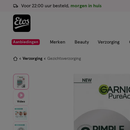
ga
Voor 22:00 uur besteld,
morgen in huis
naar
de
hoofd
content
ga
Merken
Beauty
Verzorging
Aanbiedingen
naar
de
Je
Verzorging
Gezichtsverzorging
zoekbalk
bent
ga
hier:
naar
de
footer
Video