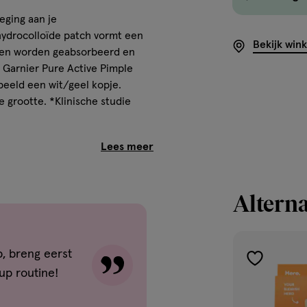
eging aan je
hydrocolloïde patch vormt een
Bekijk win
den worden geabsorbeerd en
 Garnier Pure Active Pimple
beeld een wit/geel kopje.
 grootte.​ *Klinische studie
le Patch
ht en onzuiverheden
Alterna
tudie naar puistjesdiameter en
 elke grootte
, breng eerst
toevoegen
jes: grootte, volume en kleur.
up routine!
aan
verlanglijst