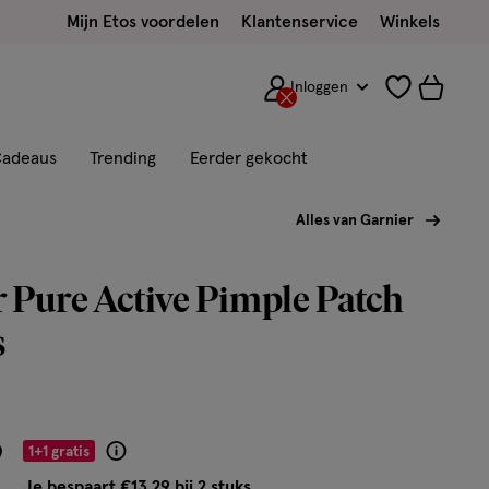
Mijn Etos voordelen
Klantenservice
Winkels
Inloggen
adeaus
Trending
Eerder gekocht
Alles van Garnier
 Pure Active Pimple Patch
s
9
1+1 gratis
Product
badge
Je bespaart €13,29 bij 2 stuks