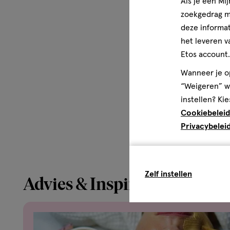
Als je een Mi
zoekgedrag me
deze informat
het leveren v
Etos account.
Wanneer je op
“Weigeren” wo
instellen? Kie
Cookiebeleid
Privacybelei
Zelf instellen
Advies & Inspiratie