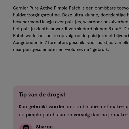
Garnier Pure Active Pimple Patch is een onmisbare toevo
huidverzorgingsroutine. Deze ultra-dunne, doorzichtige 
beschermend laagje over puistjes, waardoor onzuiverhe
het puistje zichtbaar wordt verminderd binnen 8 uur*. De
Patch werkt het beste op volgroeide puistjes met bijvoor
Aangeboden in 2 formaten, geschikt voor puistjes van elke
naar puistjesdiameter en -volume, na 1 gebruik.
Kenmerken van de Garnier Pure Active Pimp
GARNIER PURE ACTIVE PIMPLE PATCH absorbeert voc
VERMINDERT puistjes zichtbaar in 8 uur* *Klinische s
-volume, na 1 gebruik.
Tip van de drogist
ONZICHTBARE BESCHERMENDE LAAG
Aangeboden in 2 formaten, geschikt voor puistjes van
Kan gebruikt worden in combinatie met make-up
Drievoudige werking tegen de zichtbaarheid van puist
de pimple patch aan en vervolg daarna je make-
Veelgestelde vragen
Sharon