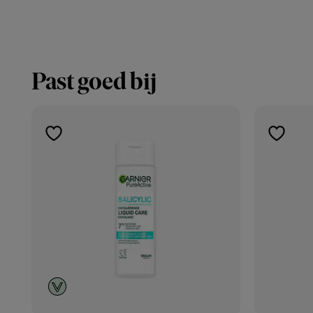
Past goed bij
toevoegen
toevoe
aan
aan
verlanglijst
verlangl