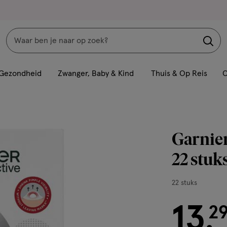
Zoeken
Interactie
met
Gezondheid
Zwanger, Baby & Kind
Thuis & Op Reis
C
dit
veld
opent
een
Garnier
volledig
venster
22 stuk
met
geavanceerde
22
22 stuks
zoekopties
stuks,
13
€ 13.29
2
.