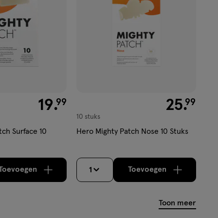
€ 19.99
19
.
€ 25.99
25
.
99
99
10 stuks
tch Surface 10
Hero Mighty Patch Nose 10 Stuks
Toevoegen
Toevoegen
1
verhoog aantal met één
,
Bijna uitverkocht!
verhoog aantal m
Er zijn nog
Toon meer