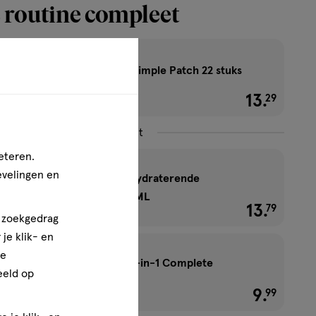
 routine compleet
Garnier Pure Active Pimple Patch 22 stuks
1+1 gratis
13
.
€ 13.29
29
Combineer met
eteren.
evelingen en
Garnier PureActive Hydraterende
Gezichtsreiniger 250 ML
13
.
€ 13.79
79
n zoekgedrag
je klik- en
ze
Garnier PureActive 3-in-1 Complete
eeld op
Reiniging 150 ML
9
.
€ 9.99
99