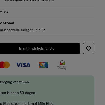
tooltip
Miles
voorraad
uur besteld, morgen in huis
In mijn winkelmandje
verhoog
toevoege
aantal
aan
met
verlanglijs
één
,
Bijna
zorging vanaf €35
uitverkocht!
tour binnen 30 dagen
Er
zijn
p Etos eigen merk met Mijn Etos