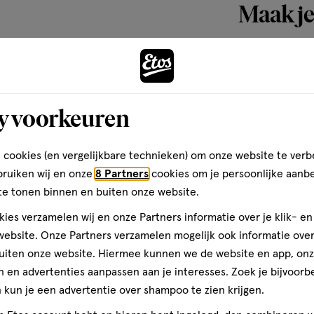
Maak je
r welke huidskleuren zijn
chtbaar op de huid, waardoor je
ctive Pimple Patches zijn
y voorkeuren
e beschermende laag. De
oeging aan je
 cookies (en vergelijkbare technieken) om onze website te verb
bruiken wij en onze
8 Partners
cookies om je persoonlijke aanb
te tonen binnen en buiten onze website.
ies verzamelen wij en onze Partners informatie over je klik- e
ebsite. Onze Partners verzamelen mogelijk ook informatie over 
uiten onze website. Hiermee kunnen we de website en app, on
 en advertenties aanpassen aan je interesses. Zoek je bijvoorb
kun je een advertentie over shampoo te zien krijgen.