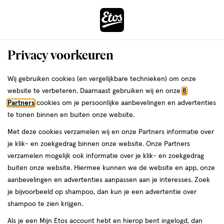
ga
Voor 22:00 uur besteld,
morgen in huis
naar
de
Menu
hoofd
Zoeken
Privacy voorkeuren
content
›
›
ga
Interactie
naar
Wij gebruiken cookies (en vergelijkbare technieken) om onze
Je
Micellair water
Alles van Garnier
met
de
website te verbeteren. Daarnaast gebruiken wij en onze
8
bent
Garnier SkinActive Micellair
dit
zoekbalk
Partners
cookies om je persoonlijke aanbevelingen en advertenties
ers
Weleda
hier:
veld
ga
Reinigingswater met Hyaluron & Aloe
te tonen binnen en buiten onze website.
opent
naar
Met deze cookies verzamelen wij en onze Partners informatie over
een
de
400
5
400 ML
lotion
5/5
(2)
je klik- en zoekgedrag binnen onze website. Onze Partners
volledig
ML,
footer
van
verzamelen mogelijk ook informatie over je klik- en zoekgedrag
venster
lotion
5
3 voor
buiten onze website. Hiermee kunnen we de website en app, onze
met
toevoegen
sterren
00
17.
aanbevelingen en advertenties aanpassen aan je interesses. Zoek
geavanceerde
aan
op
je bijvoorbeeld op shampoo, dan kun je een advertentie over
zoekopties
verlanglijst
basis
shampoo te zien krijgen.
van
Als je een Mijn Etos account hebt en hierop bent ingelogd, dan
2