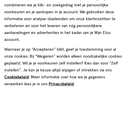
combineren we je klik- en zoekgedrag met je persoonlijke
reviews
voorkeuren en je aankopen in je account. We gebruiken deze
informatie voor analyse-doeleinden om onze klantinzichten te
verbeteren en voor het leveren van nóg persoonlijkere
aanbevelingen en advertenties in het kader van je Mijn Etos
account.
Wanneer je op “Accepteren” klikt, geef je toestemming voor al
€ 9.99
9
.
onze cookies. Bij “Weigeren” worden alleen noodzakelijke cookies
99
3 voor 17.00
Product
geplaatst. Wil je je voorkeuren zelf instellen? Kies dan voor “Zelf
badge
Je bespaart €12,97 bij 3 stuks
instellen”. Je kan je keuze altijd wijzigen of intrekken via ons
tooltip
Cookiebeleid
. Meer informatie over hoe we je gegevens
Spaar 3 Air Miles
verwerken lees je in ons
Privacybeleid
.
Online op voorraad
Vóór 22:00 uur besteld, morgen in huis
1
In mijn winkelmandje
verhoog
aantal