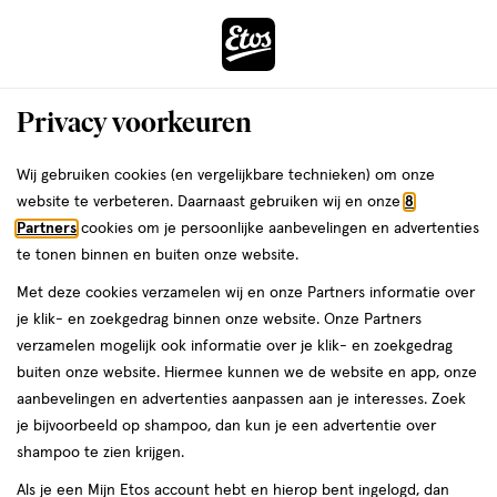
ga
Voor 22:00 uur besteld,
morgen in huis
naar
de
Menu
hoofd
Zoeken
Privacy voorkeuren
content
›
›
ga
Interactie
naar
Wij gebruiken cookies (en vergelijkbare technieken) om onze
Je
Gezichtsmaskers
Alles van Garnier
met
de
website te verbeteren. Daarnaast gebruiken wij en onze
8
bent
Garnier SkinActive Sheet Masker
dit
zoekbalk
Partners
cookies om je persoonlijke aanbevelingen en advertenties
ers
Weleda
hier:
veld
ga
Vitamine C
te tonen binnen en buiten onze website.
opent
naar
Met deze cookies verzamelen wij en onze Partners informatie over
een
de
1
4.2
1 stuk
lotion
4.2/5
(27)
je klik- en zoekgedrag binnen onze website. Onze Partners
volledig
stuk,
footer
van
verzamelen mogelijk ook informatie over je klik- en zoekgedrag
venster
lotion
5
buiten onze website. Hiermee kunnen we de website en app, onze
met
toevoegen
sterren
aanbevelingen en advertenties aanpassen aan je interesses. Zoek
geavanceerde
aan
op
je bijvoorbeeld op shampoo, dan kun je een advertentie over
zoekopties
verlanglijst
basis
shampoo te zien krijgen.
van
Als je een Mijn Etos account hebt en hierop bent ingelogd, dan
27