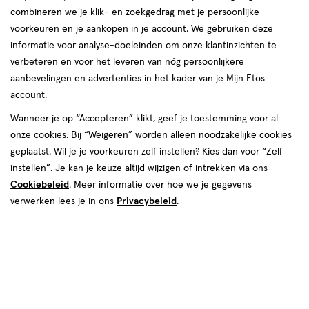
combineren we je klik- en zoekgedrag met je persoonlijke
reviews
voorkeuren en je aankopen in je account. We gebruiken deze
informatie voor analyse-doeleinden om onze klantinzichten te
verbeteren en voor het leveren van nóg persoonlijkere
aanbevelingen en advertenties in het kader van je Mijn Etos
account.
Wanneer je op “Accepteren” klikt, geef je toestemming voor al
€ 3.99
3
.
onze cookies. Bij “Weigeren” worden alleen noodzakelijke cookies
99
geplaatst. Wil je je voorkeuren zelf instellen? Kies dan voor “Zelf
instellen”. Je kan je keuze altijd wijzigen of intrekken via ons
Spaar 1 Air Mile
Cookiebeleid
. Meer informatie over hoe we je gegevens
Online op voorraad
verwerken lees je in ons
Privacybeleid
.
Vóór 22:00 uur besteld, morgen in huis
1
In mijn winkelmandje
verhoog
aantal
met