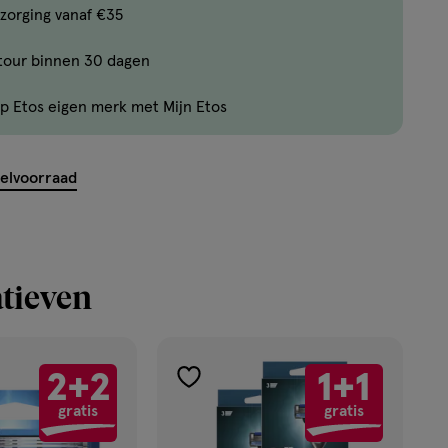
Limiet
zorging vanaf €35
bereikt.
tour binnen 30 dagen
Je
kan
p Etos eigen merk met Mijn Etos
maximaal
50
items
kelvoorraad
bestellen
van
dit
type
tieven
product.
2+2
1+1
toevoegen
gratis
gratis
aan
verlanglijst