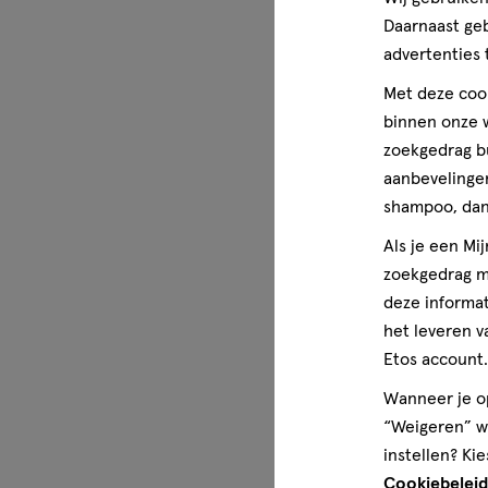
Daarnaast ge
advertenties 
Met deze cook
binnen onze w
zoekgedrag b
aanbevelingen
shampoo, dan 
Als je een Mi
zoekgedrag me
deze informat
het leveren v
Etos account.
Wanneer je op
“Weigeren” wo
instellen? Kie
Cookiebeleid