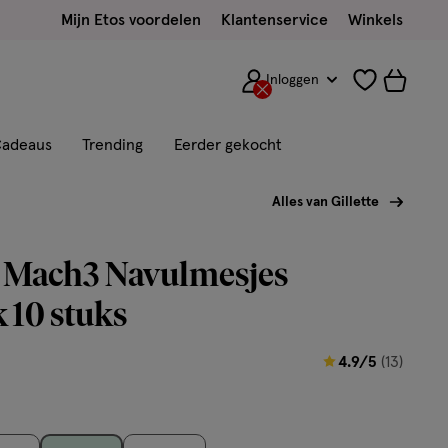
Mijn Etos voordelen
Klantenservice
Winkels
Inloggen
adeaus
Trending
Eerder gekocht
Alles van Gillette
e Mach3 Navulmesjes
 10 stuks
4.9
4.9/5
(13)
van
5
sterren