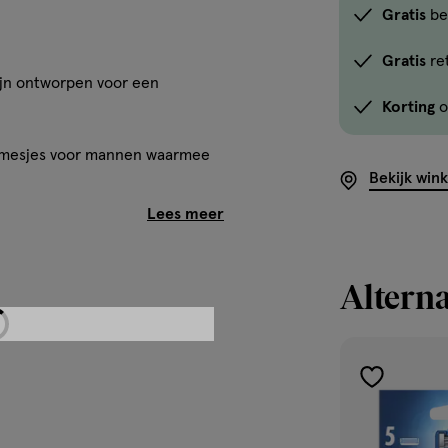
Gratis
be
Gratis
re
ijn ontworpen voor een
Korting
o
3 mesjes voor mannen waarmee
Bekijk win
 elk Gillette Mach3
 een verbeterde beschermende
Alterna
r meer bescherming tegen
toevoegen
aan
n voorzien van een verbeterde
verlanglijst
et Lubrastrip zijn ijzersterke