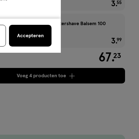
2+2 gratis
3
.
€ 3.55
55
Etos Men Sensitive Aftershave Balsem 100
ML
Accepteren
2+1 gratis
3
.
€ 3.99
99
67
.
23
Voeg
4 producten
toe