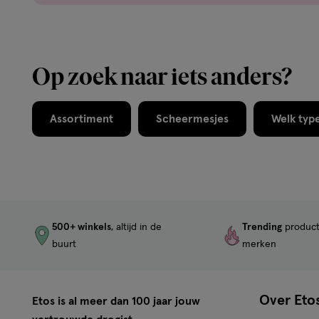
Op zoek naar iets anders?
Assortiment
Scheermesjes
Welk type
500+ winkels
, altijd in de
Trending
produc
buurt
merken
Over Eto
Etos is al meer dan 100 jaar jouw