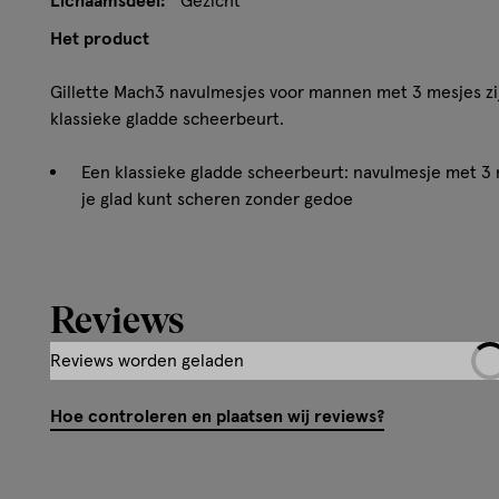
Lichaamsdeel:
Gezicht
Het product
Gillette Mach3 navulmesjes voor mannen met 3 mesjes z
klassieke gladde scheerbeurt.
Een klassieke gladde scheerbeurt: navulmesje met 
je glad kunt scheren zonder gedoe
1 navulmesje = 15 scheerbeurten: 15 keer scheren met
scheermesje
Minder scheerirritatie: navulmesje met 3 mesjes en
strip voor beter glijden* (*vs. vorige Mach3)
Combineer perfect met Gillette Serie scheergel voo
Hoe controleren en plaatsen wij reviews?
scheerirritatie* (*vs. zonder scheergel)
Hoe werkt het?
De navulmesjes voor het scheersysteem met 3 mesjes zij
beschermende strip voor beter glijden*. De navulmesjes m