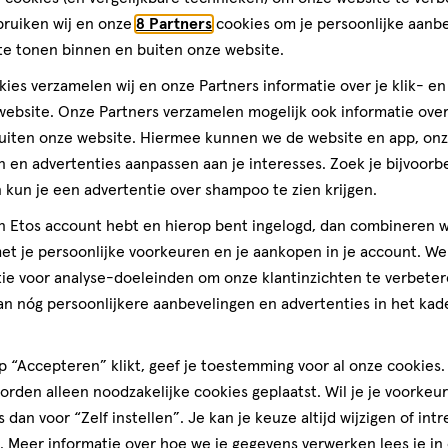
basis
bruiken wij en onze
8 Partners
cookies om je persoonlijke aanb
van
Alles v
te tonen binnen en buiten onze website.
41
ies verzamelen wij en onze Partners informatie over je klik- e
reviews
ebsite. Onze Partners verzamelen mogelijk ook informatie over 
uiten onze website. Hiermee kunnen we de website en app, on
 en advertenties aanpassen aan je interesses. Zoek je bijvoorb
kun je een advertentie over shampoo te zien krijgen.
jn Etos account hebt en hierop bent ingelogd, dan combineren w
t je persoonlijke voorkeuren en je aankopen in je account. W
ie voor analyse-doeleinden om onze klantinzichten te verbeter
an nóg persoonlijkere aanbevelingen en advertenties in het kade
 “Accepteren” klikt, geef je toestemming voor al onze cookies. 
rden alleen noodzakelijke cookies geplaatst. Wil je je voorkeur
s dan voor “Zelf instellen”. Je kan je keuze altijd wijzigen of int
. Meer informatie over hoe we je gegevens verwerken lees je in