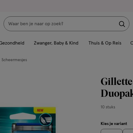
Zoeken
Interactie
met
Gezondheid
Zwanger, Baby & Kind
Thuis & Op Reis
C
dit
veld
Scheermesjes
opent
een
Gillett
volledig
venster
Duopak
met
geavanceerde
10
10 stuks
zoekopties
stuks,
Kies je variant