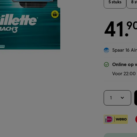
5 stuks
8 s
41
€ 41.90
9
.
Spaar 16 Air
Online op 
Voor 22:00 
1