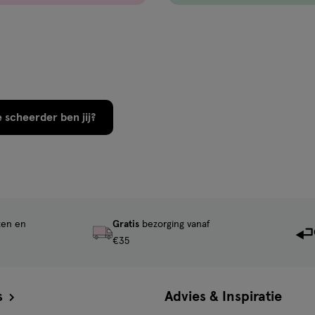
 scheerder ben jij?
ten en
Gratis
bezorging vanaf
€35
s
Advies & Inspiratie