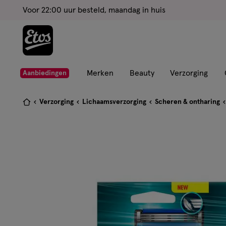
ga
Voor 22:00 uur besteld, maandag in huis
naar
de
hoofd
content
ga
Merken
Beauty
Verzorging
Aanbiedingen
naar
de
Je
Verzorging
Lichaamsverzorging
Scheren & ontharing
zoekbalk
bent
ga
hier:
naar
de
footer