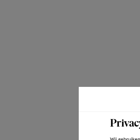
mesjes waarmee je 15 keer comfortabel kunt scheren. Ban
niet past? Alle Mach3 navulmesjes passen op alle Mach3 
Ingrediënten
PEG-45M, PEG-180M, PEG-100, PEG-7M, Methyl Di-T-But
Silica, Citric Acid, BHT
Wettelijke benaming
Mesjes
Privac
Wij gebruiken