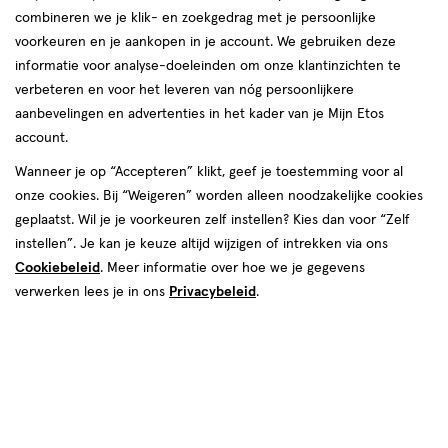
combineren we je klik- en zoekgedrag met je persoonlijke
voorkeuren en je aankopen in je account. We gebruiken deze
informatie voor analyse-doeleinden om onze klantinzichten te
verbeteren en voor het leveren van nóg persoonlijkere
aanbevelingen en advertenties in het kader van je Mijn Etos
account.
Kies je variant
Wanneer je op “Accepteren” klikt, geef je toestemming voor al
onze cookies. Bij “Weigeren” worden alleen noodzakelijke cookies
5 stuks
10 stuks
20 stuks
8 stuks
geplaatst. Wil je je voorkeuren zelf instellen? Kies dan voor “Zelf
instellen”. Je kan je keuze altijd wijzigen of intrekken via ons
€ 29.95
29
.
95
2e halve prijs
Product
Cookiebeleid
. Meer informatie over hoe we je gegevens
badge
Je bespaart €14,98 bij 2 stuks
verwerken lees je in ons
Privacybeleid
.
tooltip
Spaar 11 Air Miles
Online op voorraad
Voor 22:00 besteld, maandag in huis