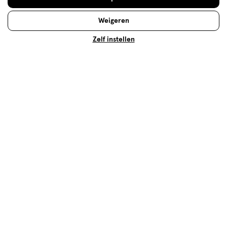
Weigeren
Scheermesjes voor vrouwen: wat
Zelf instellen
is de beste keuze?
Ben je op zoek naar een nieuw dames scheermesje?
Wij vergelijken drie producten, zodat jij precies weet
welk scheermesje het beste aansluit bij je wensen.
Lees meer