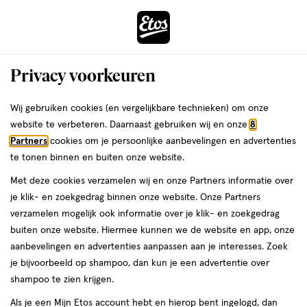
ga
Voor 22:00 uur besteld, maandag in huis
naar
de
Menu
hoofd
Zoeken
Privacy voorkeuren
content
›
›
ga
Interactie
naar
Wij gebruiken cookies (en vergelijkbare technieken) om onze
Je
Scheermesjes
Alles van Gillette
met
de
website te verbeteren. Daarnaast gebruiken wij en onze
8
bent
Gillette Mach3 Navulmesjes 8 stuks
dit
zoekbalk
Partners
cookies om je persoonlijke aanbevelingen en advertenties
ers
Weleda
hier:
veld
ga
te tonen binnen en buiten onze website.
8
4.5
8 stuks
4.5/5
(195)
opent
naar
Met deze cookies verzamelen wij en onze Partners informatie over
stuks,
van
een
de
je klik- en zoekgedrag binnen onze website. Onze Partners
e
5
2
volledig
footer
verzamelen mogelijk ook informatie over je klik- en zoekgedrag
toevoegen
sterren
venster
halve prijs
buiten onze website. Hiermee kunnen we de website en app, onze
aan
op
met
aanbevelingen en advertenties aanpassen aan je interesses. Zoek
verlanglijst
basis
geavanceerde
je bijvoorbeeld op shampoo, dan kun je een advertentie over
van
zoekopties
shampoo te zien krijgen.
195
reviews
Als je een Mijn Etos account hebt en hierop bent ingelogd, dan