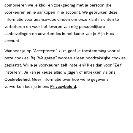
combineren we je klik- en zoekgedrag met je persoonlijke
reviews
voorkeuren en je aankopen in je account. We gebruiken deze
informatie voor analyse-doeleinden om onze klantinzichten te
verbeteren en voor het leveren van nóg persoonlijkere
aanbevelingen en advertenties in het kader van je Mijn Etos
€ 12.99
12
.
99
1+1 gratis
Product
account.
badge
Je bespaart €12,99 bij 2 stuks
Wanneer je op “Accepteren” klikt, geef je toestemming voor al
tooltip
onze cookies. Bij “Weigeren” worden alleen noodzakelijke cookies
Spaar 5 Air Miles
geplaatst. Wil je je voorkeuren zelf instellen? Kies dan voor “Zelf
instellen”. Je kan je keuze altijd wijzigen of intrekken via ons
Online op voorraad
Cookiebeleid
. Meer informatie over hoe we je gegevens
Vóór 22:00 uur besteld, morgen in huis
verwerken lees je in ons
Privacybeleid
.
2
In mijn winkelmandje
verhoog
aantal
met
één
,