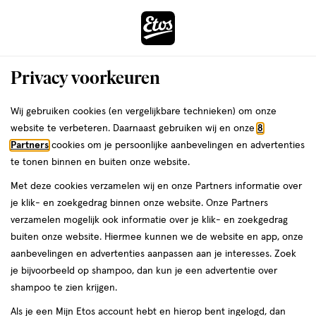
ga
Voor 22:00 uur besteld,
morgen in huis
naar
de
Menu
hoofd
Zoeken
Privacy voorkeuren
content
›
›
ga
Interactie
naar
Wij gebruiken cookies (en vergelijkbare technieken) om onze
Je
Haarserums
Alles van Gliss
met
de
website te verbeteren. Daarnaast gebruiken wij en onze
8
bent
Gliss Full Hair Wonder Scalp Serum
dit
zoekbalk
Partners
cookies om je persoonlijke aanbevelingen en advertenties
ers
Weleda
hier:
veld
ga
100 ML
te tonen binnen en buiten onze website.
opent
naar
Met deze cookies verzamelen wij en onze Partners informatie over
een
de
100
2
100 ML
mousse
2/5
(1)
je klik- en zoekgedrag binnen onze website. Onze Partners
volledig
ML,
footer
van
verzamelen mogelijk ook informatie over je klik- en zoekgedrag
venster
mousse
5
1+1
buiten onze website. Hiermee kunnen we de website en app, onze
met
toevoegen
sterren
gratis
aanbevelingen en advertenties aanpassen aan je interesses. Zoek
geavanceerde
aan
op
je bijvoorbeeld op shampoo, dan kun je een advertentie over
zoekopties
verlanglijst
basis
shampoo te zien krijgen.
van
Als je een Mijn Etos account hebt en hierop bent ingelogd, dan
1