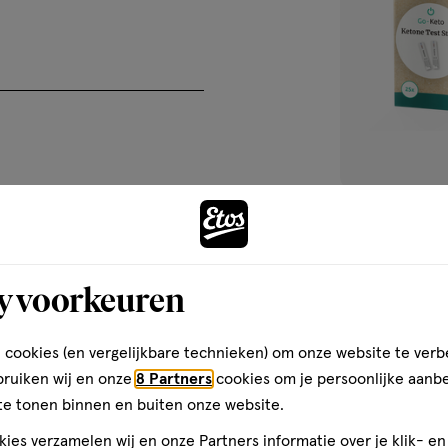
matisch aan en het
beschikbaar
p met het prikapparaat tot een
is
e monster tip aan het einde van
bij
Gebruik de strip ejector om de
jouw
 je resultaat buiten je
Etos
je wijzigingen aanbrengt in je
winkel.
</p>
1 stuk
Go-Keto bloed 
y voorkeuren
25st
1
 cookies (en vergelijkbare technieken) om onze website te verb
bruiken wij en onze
8 Partners
cookies om je persoonlijke aanb
te tonen binnen en buiten onze website.
ies verzamelen wij en onze Partners informatie over je klik- e