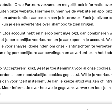
Andere
ebsite. Onze Partners verzamelen mogelijk ook informatie over 
uiten onze website. Hiermee kunnen we de website en app, on
 en advertenties aanpassen aan je interesses. Zoek je bijvoorb
kun je een advertentie over shampoo te zien krijgen.
toevoegen
jn Etos account hebt en hierop bent ingelogd, dan combineren w
aan
t je persoonlijke voorkeuren en je aankopen in je account. W
verlanglijst
ie voor analyse-doeleinden om onze klantinzichten te verbeter
an nóg persoonlijkere aanbevelingen en advertenties in het kade
 “Accepteren” klikt, geef je toestemming voor al onze cookies. 
rden alleen noodzakelijke cookies geplaatst. Wil je je voorkeur
s dan voor “Zelf instellen”. Je kan je keuze altijd wijzigen of int
. Meer informatie over hoe we je gegevens verwerken lees je in
d
.
5 stuks
Etos Zelfkleve