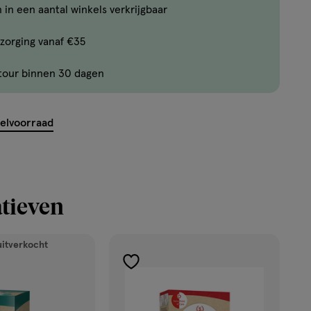
 in een aantal winkels verkrijgbaar
zorging vanaf €35
tour binnen 30 dagen
kelvoorraad
ekijk
'</em>
tieven
uitverkocht
toevoegen
aan
verlanglijst