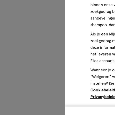
binnen onze w
zoekgedrag b
aanbevelingen
shampoo, dan 
Als je een Mi
zoekgedrag me
deze informat
het leveren v
Etos account.
Wanneer je op
“Weigeren” wo
instellen? Kie
Cookiebeleid
Privacybelei