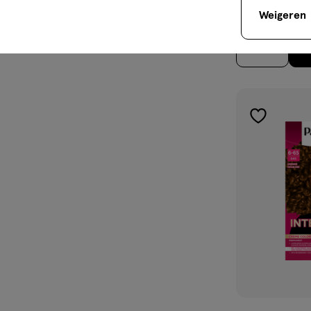
Weigeren
1
toevoegen
aan
verlanglijst