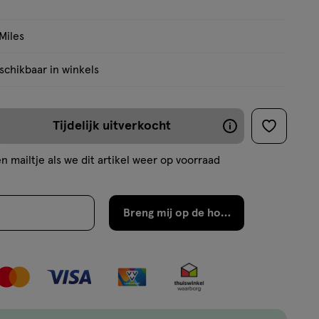
Miles
chikbaar in winkels
Tijdelijk uitverkocht
De
toevoege
aan
meeste
n mailtje als we dit artikel weer op voorraad
verlanglijs
producten
zijn
Breng mij op de hoogte
binnen
2
werkdagen
weer
op
ent.querySelector('.c-
voorraad