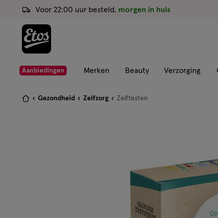
ga
Voor 22:00 uur besteld,
morgen in huis
naar
de
hoofd
content
ga
Merken
Beauty
Verzorging
Aanbiedingen
naar
de
Je
Gezondheid
Zelfzorg
Zelftesten
zoekbalk
bent
ga
hier:
naar
de
footer