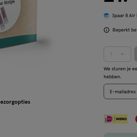
'Bekijk winkelvoorraad'
Spaar 8 Air 
Beperkt bes
<p>Dit
product
is
1
niet
in
We sturen je ee
alle
hebben.
winkels
te
E-mailadres
koop.
ezorgopties
Gebruik
de
optie
<em
onclick="docum