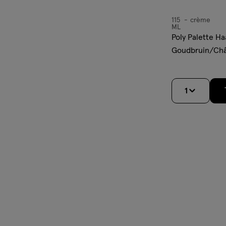
115
crème
crème
ML
Poly Palette Ha
Goudbruin/Châ
1