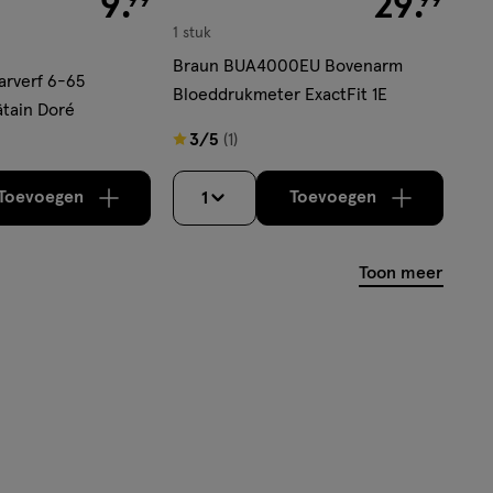
9
.
29
.
1 stuk
Braun BUA4000EU Bovenarm
arverf 6-65
Bloeddrukmeter ExactFit 1E
tain Doré
3
3/5
(1)
van
5
Toevoegen
Toevoegen
1
verhoog aantal met één
,
Bijna uitverkocht!
verhoog aantal m
Er zijn nog
sterren
op
Toon meer
basis
van
1
reviews