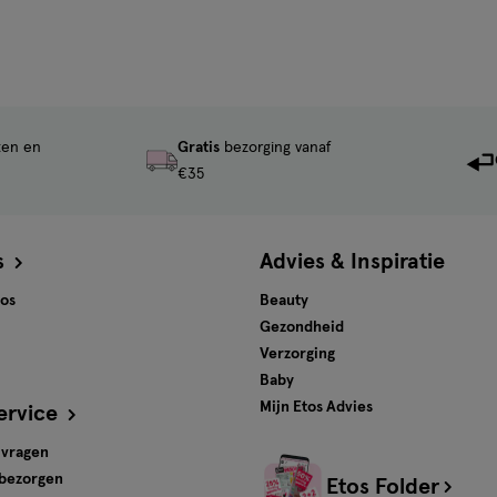
ten en
Gratis
bezorging vanaf
€35
s
Advies & Inspiratie
tos
Beauty
Gezondheid
Verzorging
Baby
Mijn Etos Advies
ervice
 vragen
 bezorgen
Etos Folder