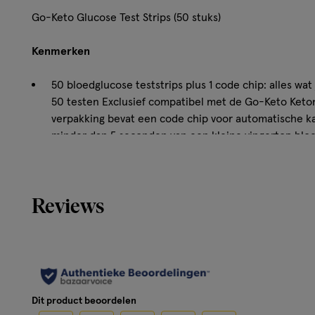
Go-Keto Glucose Test Strips (50 stuks)
Kenmerken
50 bloedglucose teststrips plus 1 code chip: alles wat
50 testen Exclusief compatibel met de Go-Keto Keto
verpakking bevat een code chip voor automatische kal
minder dan 5 seconden van een kleine vingertop bloe
bereik van 0,6 tot 33,3 mmol/L CE0123-gemarkeerd I
geschikt voor zelftest en professioneel gebruik Resu
plasma-equivalente waarden voor betrouwbare, cons
Reviews
Hoe werkt het?
1. Plaats de nieuwe code chip in de meter bij het openen 
Controleer dat het codenummer op de flacon overeenk
Dit product beoordelen
meter display. 3. Open de strip flacon, verwijder één stri