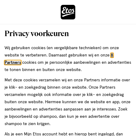
ga
Voor 22:00 uur besteld,
morgen in huis
naar
de
Menu
hoofd
Zoeken
Privacy voorkeuren
content
›
›
ga
Interactie
naar
Wij gebruiken cookies (en vergelijkbare technieken) om onze
Je
Spieren & gewrichten
Alles van Golden Naturals
met
de
website te verbeteren. Daarnaast gebruiken wij en onze
8
bent
Golden Naturals Soepele Gewrichten
dit
zoekbalk
Partners
cookies om je persoonlijke aanbevelingen en advertenties
ers
Weleda
hier:
veld
ga
Support Tabletten 180 stuks
te tonen binnen en buiten onze website.
opent
naar
Met deze cookies verzamelen wij en onze Partners informatie over
een
de
180
180 stuks
tablet
je klik- en zoekgedrag binnen onze website. Onze Partners
volledig
stuks,
footer
verzamelen mogelijk ook informatie over je klik- en zoekgedrag
venster
tablet
buiten onze website. Hiermee kunnen we de website en app, onze
toevoegen
met
aanbevelingen en advertenties aanpassen aan je interesses. Zoek
aan
geavanceerde
je bijvoorbeeld op shampoo, dan kun je een advertentie over
verlanglijst
zoekopties
shampoo te zien krijgen.
Als je een Mijn Etos account hebt en hierop bent ingelogd, dan