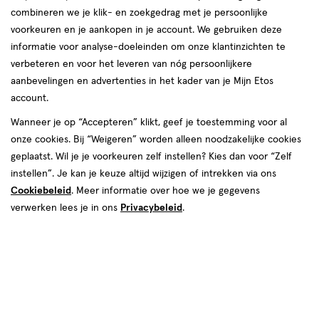
combineren we je klik- en zoekgedrag met je persoonlijke
voorkeuren en je aankopen in je account. We gebruiken deze
informatie voor analyse-doeleinden om onze klantinzichten te
verbeteren en voor het leveren van nóg persoonlijkere
aanbevelingen en advertenties in het kader van je Mijn Etos
€ 65.99
65
.
99
account.
Spaar 26 Air Miles
Wanneer je op “Accepteren” klikt, geef je toestemming voor al
onze cookies. Bij “Weigeren” worden alleen noodzakelijke cookies
Online op voorraad
geplaatst. Wil je je voorkeuren zelf instellen? Kies dan voor “Zelf
Vóór 22:00 uur besteld, morgen in huis
instellen”. Je kan je keuze altijd wijzigen of intrekken via ons
Cookiebeleid
. Meer informatie over hoe we je gegevens
Beperkt beschikbaar in winkels
<p>Dit
verwerken lees je in ons
Privacybeleid
.
product
is
1
In mijn winkelmandje
verhoog
niet
aantal
in
met
alle
één
winkels