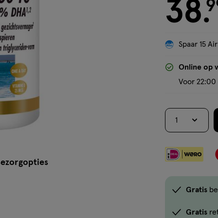
38
€ 38.99
9
.
Spaar 15 Air
Online op 
Voor 22:00 
1
ezorgopties
Gratis
be
Gratis
re