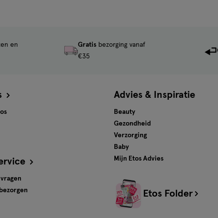
ten en
Gratis
bezorging vanaf
€35
s
Advies & Inspiratie
tos
Beauty
Gezondheid
Verzorging
Baby
Mijn Etos Advies
ervice
 vragen
 bezorgen
Etos Folder