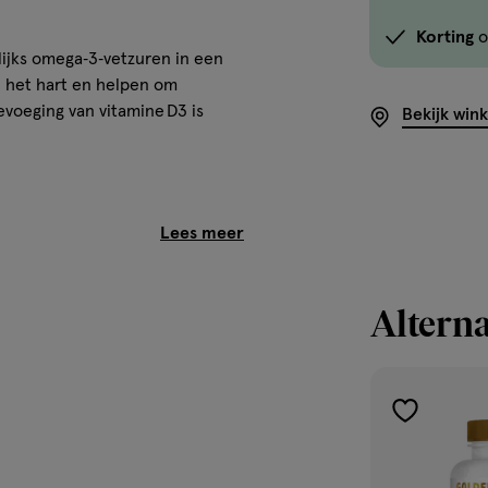
Korting
o
lijks omega‑3‑vetzuren in een
 het hart en helpen om
voeging van vitamine D3 is
Bekijk win
Alterna
elheid omega 3-vetzuren in een
 hart, hersenen en
toevoegen
eren. De zachte softgels zijn
ijkse routine.
aan
verlanglijst