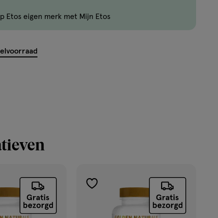
kan
p Etos eigen merk met Mijn Etos
maximaal
50
items
kelvoorraad
bestellen
van
dit
type
product.
tieven
toevoegen
aan
verlanglijst