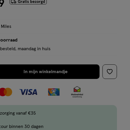
9
 Miles
voorraad
besteld, maandag in huis
In mijn winkelmandje
verhoog
toevoege
aantal
aan
met
verlanglijs
één
,
Limiet
zorging vanaf €35
bereikt.
tour binnen 30 dagen
Je