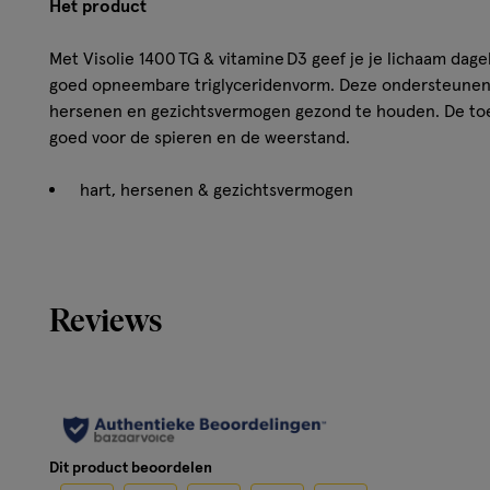
Het product
Met Visolie 1400 TG & vitamine D3 geef je je lichaam dage
goed opneembare triglyceridenvorm. Deze ondersteunen
hersenen en gezichtsvermogen gezond te houden. De toe
goed voor de spieren en de weerstand.
hart, hersenen & gezichtsvermogen
best opneembare triglyceriden-vorm
goed voor de spieren
Reviews
Hoe werkt het?
Met Visolie 1400 TG geef je je lichaam een royale hoeve
natuurlijke triglyceridenvorm. EPA en DHA zijn goed voor
gezichtsvermogen, en dragen daarnaast bij aan sterke spi
gemakkelijk in te nemen en passen moeiteloos in je dagel
Dit product beoordelen