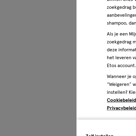
zoekgedrag b
KOAG/KAG Toelatingsnummer
aanbevelingen
shampoo, dan 
KOAG/KAG 4029-0725-4156
Als je een Mi
zoekgedrag me
deze informat
Wettelijke benaming
Voedingssupplement (vetzuur-, vitaminepreparaat)
het leveren v
Etos account.
Gezondheidsinformatie
Wanneer je op
Goed voor hart, hersenen & gezichtsvermogen,Vitamine D
“Weigeren” wo
instellen? Kie
Disclaimer
Cookiebeleid
Dit voedingssupplement (vetzuur-, vitaminepreparaat) is
Privacybelei
gevarieerde, evenwichtige voeding en gezonde leefstijl. 
kinderen houden.