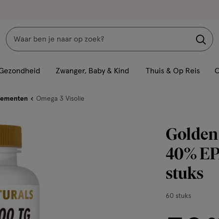
Zoeken
Interactie
met
Gezondheid
Zwanger, Baby & Kind
Thuis & Op Reis
C
dit
veld
lementen
Omega 3 Visolie
opent
een
Golden 
volledig
venster
40% EP
met
stuks
geavanceerde
zoekopties
60
60 stuks
stuks,