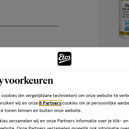
it voedingssupplement kan, voor
 gebruikt.
ycerine), gezuiverd water),
180 stuks
y voorkeuren
Golden Natural
EPA & 25% DHA 
180 stuks
 cookies (en vergelijkbare technieken) om onze website te verb
1
bruiken wij en onze
8 Partners
cookies om je persoonlijke aanb
te tonen binnen en buiten onze website.
ardige natuurlijke
ies verzamelen wij en onze Partners informatie over je klik- e
erschillende levensfasen en
ebsite. Onze Partners verzamelen mogelijk ook informatie over 