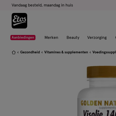
ga
Vandaag besteld, maandag in huis
naar
de
hoofd
content
ga
Merken
Beauty
Verzorging
Aanbiedingen
naar
de
Je
Gezondheid
Vitamines & supplementen
Voedingssupp
zoekbalk
bent
ga
hier:
naar
de
footer