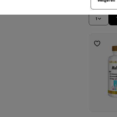
Weigeren
Citraat 400 M
Tabletten 180 s
1
toevoegen
aan
verlanglijst