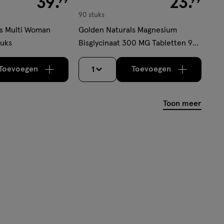
39
.
23
.
90 stuks
ls Multi Woman
Golden Naturals Magnesium
tuks
Bisglycinaat 300 MG Tabletten 90
stuks
Toevoegen
Toevoegen
1
verhoog aantal met één
,
Limiet bereikt.
verhoog aantal m
Je kan maximaa
Toon meer