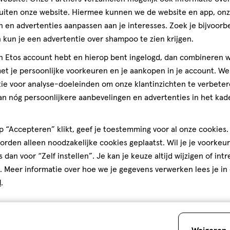
Andere
uiten onze website. Hiermee kunnen we de website en app, on
 en advertenties aanpassen aan je interesses. Zoek je bijvoorb
kun je een advertentie over shampoo te zien krijgen.
toevoegen
jn Etos account hebt en hierop bent ingelogd, dan combineren w
aan
t je persoonlijke voorkeuren en je aankopen in je account. W
verlanglijst
ie voor analyse-doeleinden om onze klantinzichten te verbeter
an nóg persoonlijkere aanbevelingen en advertenties in het kade
 “Accepteren” klikt, geef je toestemming voor al onze cookies. 
3 is goed voor de spieren
rden alleen noodzakelijke cookies geplaatst. Wil je je voorkeur
s dan voor “Zelf instellen”. Je kan je keuze altijd wijzigen of int
. Meer informatie over hoe we je gegevens verwerken lees je in
 geen vervanging voor een
d
.
Buiten bereik van jonge
180 stuks
Golden Natura