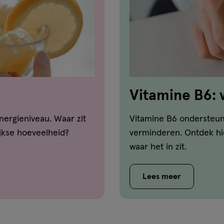
Vitamine B6: w
goed voor?
ergieniveau. Waar zit
Vitamine B6 ondersteu
jkse hoeveelheid?
verminderen. Ontdek hi
waar het in zit.
Lees meer