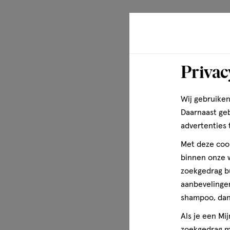
ingrediënten (zoveel mogelijk) en worden afgestemd op v
behoeften.
KOAG/KAG Toelatingsnummer
Privac
KOAG/KAG 4029-0725-4078
Wij gebruiken
Wettelijke benaming
Daarnaast ge
Vitamine C 1000 mg Gold
advertenties 
Disclaimer
Met deze cook
Een voedingssupplement is geen vervanging voor een gev
binnen onze w
en gezonde leefstijl. Buiten bereik van jonge kinderen h
zoekgedrag b
aanbevelingen
shampoo, dan 
Als je een Mi
zoekgedrag me