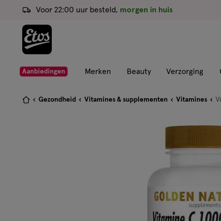
ga
Voor 22:00 uur besteld,
morgen in huis
naar
de
hoofd
content
ga
Merken
Beauty
Verzorging
Aanbiedingen
naar
de
Je
Gezondheid
Vitamines & supplementen
Vitamines
V
zoekbalk
bent
ga
hier:
naar
de
footer