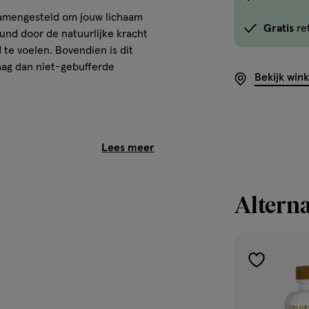
optie
samengesteld om jouw lichaam
Gratis
re
<em
und door de natuurlijke kracht
onclick="docum
 te voelen. Bovendien is dit
button-
aag dan niet-gebufferde
Bekijk win
-
link.button-
-
icon.c-
store-
stock__link.js-
store-
Alterna
stock-
link').click()">'B
 gebufferde, zuurvrije formule.
winkelvoorraad
energieniveau op peil te
om
s dagelijkse ondersteuning voor
toevoegen
te
aan
zien
verlanglijst