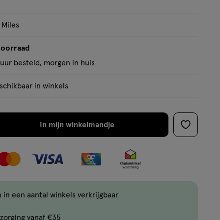
 Miles
voorraad
uur besteld, morgen in huis
chikbaar in winkels
In mijn winkelmandje
verhoog
toevoege
aantal
aan
met
verlanglijs
één
,
Limiet
 in een aantal winkels verkrijgbaar
bereikt.
zorging vanaf €35
Je