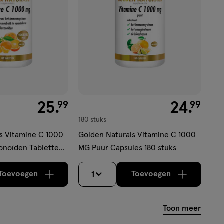
€ 25.99
25
.
€ 24.99
24
.
99
99
180 stuks
s Vitamine C 1000
Golden Naturals Vitamine C 1000
onoïden Tabletten
MG Puur Capsules 180 stuks
Toevoegen
Toevoegen
1
verhoog aantal met één
,
Limiet bereikt.
verhoog aantal m
Je kan maximaa
Toon meer