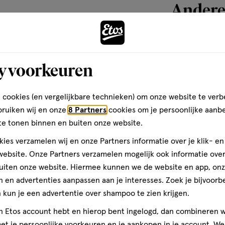
Andere
erschillende levensfasen en
toevoegen
y voorkeuren
aan
verlanglijst
 cookies (en vergelijkbare technieken) om onze website te verb
bruiken wij en onze
8 Partners
cookies om je persoonlijke aanb
te tonen binnen en buiten onze website.
ies verzamelen wij en onze Partners informatie over je klik- e
arieerde, evenwichtige voeding
ebsite. Onze Partners verzamelen mogelijk ook informatie over 
ouden.
uiten onze website. Hiermee kunnen we de website en app, on
 en advertenties aanpassen aan je interesses. Zoek je bijvoorb
kun je een advertentie over shampoo te zien krijgen.
180 stuks
jn Etos account hebt en hierop bent ingelogd, dan combineren w
Golden Natural
t je persoonlijke voorkeuren en je aankopen in je account. W