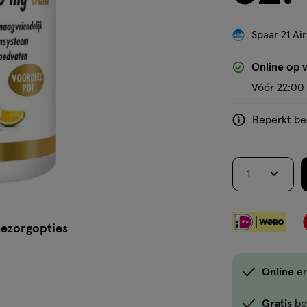
Spaar 21 Air
'Bekijk winkelvoorraad'
Online op 
Vóór 22:00 
Beperkt bes
<p>Dit
product
is
1
niet
in
alle
ezorgopties
winkels
te
koop.
Online
en
Gebruik
de
Gratis
be