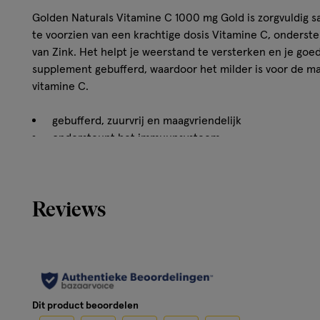
Golden Naturals Vitamine C 1000 mg Gold is zorgvuldig 
te voorzien van een krachtige dosis Vitamine C, onderste
van Zink. Het helpt je weerstand te versterken en je goed
supplement gebufferd, waardoor het milder is voor de m
vitamine C.
gebufferd, zuurvrij en maagvriendelijk
ondersteunt het immuunsysteem
is belangrijk voor de bloedvaten
Reviews
Hoe werkt het?
Vitamine C 1000 mg Gold is zacht voor je maag dankzij de
Deze vitamine ondersteunt het immuunsysteem, helpt je 
houden en is belangrijk voor sterke bloedvaten. Ideaal al
je gezondheid, het hele jaar door.
Dit product beoordelen