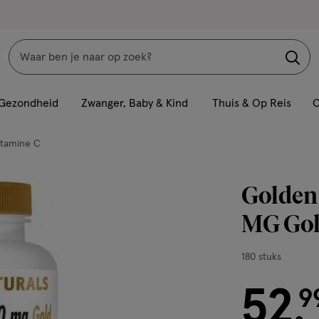
Zoeken
Interactie
met
Gezondheid
Zwanger, Baby & Kind
Thuis & Op Reis
C
dit
veld
itamine C
opent
een
Golden 
volledig
venster
MG Gold
met
geavanceerde
180
180 stuks
zoekopties
stuks,
52
€ 52.99
9
.