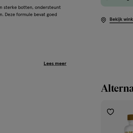
n sterke botten, ondersteunt
n. Deze formule bevat goed
Bekijk win
Alterna
e extra nodig heeft. Helpt het
 goed voor de spieren. Perfect
g wil.
toevoegen
aan
jdens of direct na een maaltijd
verlanglijst