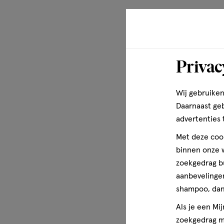
KOAG/KAG 4029-0625-3943
Wettelijke benaming
Voedingssuplement
Privac
Gezondheidsinformatie
- speelt een rol bij de botaanmaak - helpt het immuunsy
Wij gebruiken
Daarnaast ge
Disclaimer
advertenties 
Dit voedingssupplement is geen vervanging voor een gev
Met deze cook
en gezonde leefstijl. Buiten bereik van jonge kinderen h
binnen onze w
zoekgedrag b
aanbevelingen
shampoo, dan 
Als je een Mi
zoekgedrag me