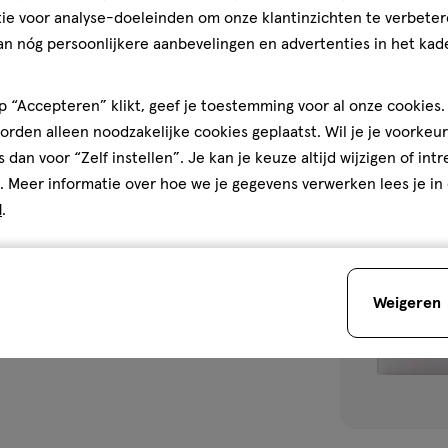
ie voor analyse-doeleinden om onze klantinzichten te verbeter
Complex Vegan 
an nóg persoonlijkere aanbevelingen en advertenties in het kade
1
 “Accepteren” klikt, geef je toestemming voor al onze cookies. 
rden alleen noodzakelijke cookies geplaatst. Wil je je voorkeur
s dan voor “Zelf instellen”. Je kan je keuze altijd wijzigen of int
toevoegen
. Meer informatie over hoe we je gegevens verwerken lees je in
aan
d
.
verlanglijst
Weigeren