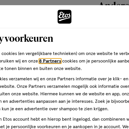
Andere
toevoegen
y voorkeuren
aan
verlanglijst
steem - goed voor de spieren
 cookies (en vergelijkbare technieken) om onze website te verb
bruiken wij en onze
8 Partners
cookies om je persoonlijke aanb
te tonen binnen en buiten onze website.
arieerde, evenwichtige voeding
ies verzamelen wij en onze Partners informatie over je klik- e
ouden.
ebsite. Onze Partners verzamelen mogelijk ook informatie over 
uiten onze website. Hiermee kunnen we de website en app, on
 en advertenties aanpassen aan je interesses. Zoek je bijvoorb
kun je een advertentie over shampoo te zien krijgen.
60 stuks
jn Etos account hebt en hierop bent ingelogd, dan combineren w
t je persoonlijke voorkeuren en je aankopen in je account. W
Golden Natural