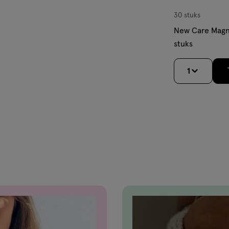
30 stuks
New Care Magn
stuks
1