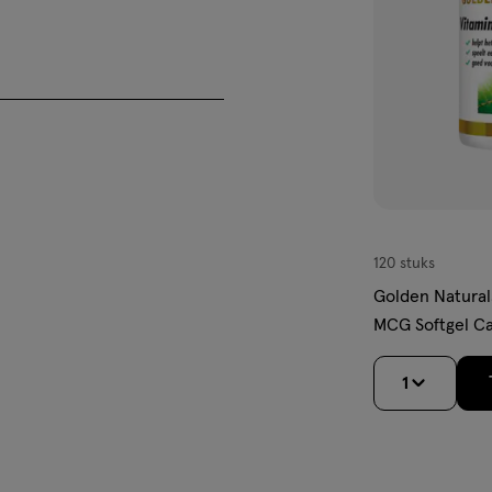
iseren. Vitamine D is
t in aanwezigheid van vetten.
it voedingssupplement kan, voor
 gebruikt.
lehuls), geleermiddel (glycerine),
120 stuks
Golden Natural
MCG Softgel Ca
ardige natuurlijke
erschillende levensfasen en
1