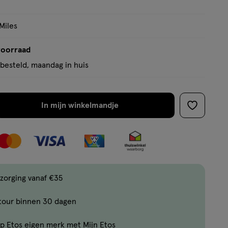
Miles
voorraad
besteld, maandag in huis
In mijn winkelmandje
verhoog
toevoege
aantal
aan
met
verlanglijs
één
,
Limiet
zorging vanaf €35
bereikt.
tour binnen 30 dagen
Je
kan
p Etos eigen merk met Mijn Etos