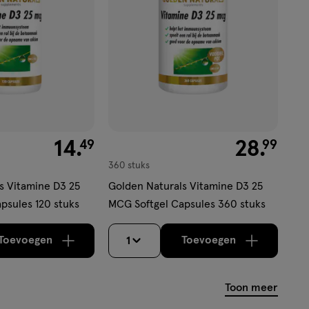
€ 14.49
14
.
€ 28.99
28
.
49
99
360 stuks
s Vitamine D3 25
Golden Naturals Vitamine D3 25
psules 120 stuks
MCG Softgel Capsules 360 stuks
Toevoegen
Toevoegen
1
verhoog aantal met één
,
Bijna uitverkocht!
verhoog aantal m
Er zijn nog
Toon meer