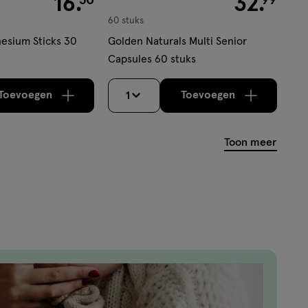
16
.
32
.
60 stuks
esium Sticks 30
Golden Naturals Multi Senior
Capsules 60 stuks
Toevoegen
Toevoegen
1
verhoog aantal met één
,
Bijna uitverkocht!
verhoog aantal m
Er zijn nog
Toon meer