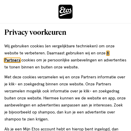
ga
Voor 22:00 uur besteld, maandag in huis
naar
de
Menu
hoofd
Zoeken
Privacy voorkeuren
content
›
›
ga
Interactie
naar
Wij gebruiken cookies (en vergelijkbare technieken) om onze
Je
Haarcrème
Alles van Schwarzkopf
met
de
website te verbeteren. Daarnaast gebruiken wij en onze
8
bent
Got2b Beach Matt Paste 100 ML
dit
zoekbalk
Partners
cookies om je persoonlijke aanbevelingen en advertenties
ers
Weleda
hier:
veld
ga
te tonen binnen en buiten onze website.
100
4.6
100 ML
pasta
4.6/5
(15)
opent
naar
Met deze cookies verzamelen wij en onze Partners informatie over
ML,
van
een
de
pasta
je klik- en zoekgedrag binnen onze website. Onze Partners
5
2 voor
volledig
footer
verzamelen mogelijk ook informatie over je klik- en zoekgedrag
toevoegen
sterren
00
10.
venster
buiten onze website. Hiermee kunnen we de website en app, onze
aan
op
met
aanbevelingen en advertenties aanpassen aan je interesses. Zoek
verlanglijst
basis
geavanceerde
je bijvoorbeeld op shampoo, dan kun je een advertentie over
van
zoekopties
shampoo te zien krijgen.
15
reviews
Als je een Mijn Etos account hebt en hierop bent ingelogd, dan