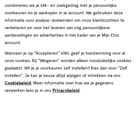
combineren we je klik- en zoekgedrag met je persoonlijke
voorkeuren en je aankopen in je account. We gebruiken deze
informatie voor analyse-doeleinden om onze klantinzichten te
verbeteren en voor het leveren van nóg persoonlijkere
aanbevelingen en advertenties in het kader van je Mijn Etos
account.
€ 9.69
9
.
69
2 voor 10.00
Product
Wanneer je op “Accepteren” klikt, geef je toestemming voor al
badge
onze cookies. Bij “Weigeren” worden alleen noodzakelijke cookies
Je bespaart €9,38 bij 2 stuks
tooltip
geplaatst. Wil je je voorkeuren zelf instellen? Kies dan voor “Zelf
instellen”. Je kan je keuze altijd wijzigen of intrekken via ons
Spaar 3 Air Miles
Cookiebeleid
. Meer informatie over hoe we je gegevens
verwerken lees je in ons
Online op voorraad
Privacybeleid
.
Voor 22:00 besteld, maandag in huis
1
In mijn winkelmandje
verhoog
aantal
met