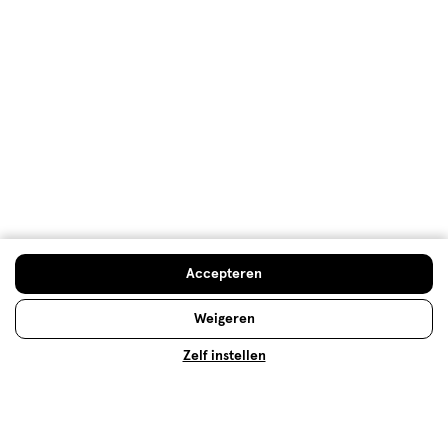
Kwaliteit, 4.0 van 5
4.0
Prijs
Prijs, 2.0 van 5
2.0
Gebruiksgemak
Gebruiksgemak, 5.0 van 5
5.0
Behulpzaam?
(
0
)
(
0
)
Melden
Accepteren
Meer laden
Weigeren
Hoe controleren en plaatsen wij reviews?
Zelf instellen
Advies & Inspiratie