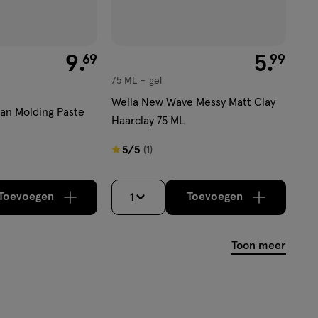
€ 9.69
9
.
€ 5.99
5
.
69
99
75 ML
gel
gel
Wella New Wave Messy Matt Clay
an Molding Paste
Haarclay 75 ML
5
5/5
(1)
van
5
Toevoegen
Toevoegen
1
verhoog aantal met één
,
Bijna uitverkocht!
verhoog aantal m
Er zijn nog
sterren
op
basis
Toon meer
van
1
reviews