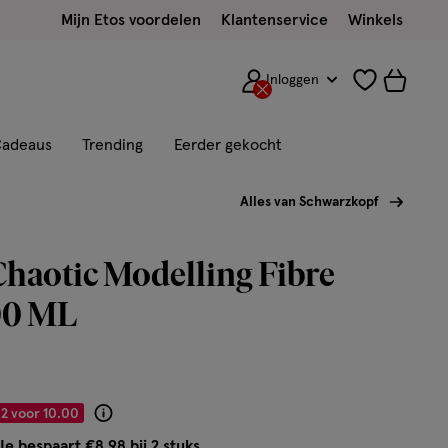
Mijn Etos voordelen
Klantenservice
Winkels
Inloggen
adeaus
Trending
Eerder gekocht
Alles van Schwarzkopf
haotic Modelling Fibre
00 ML
2 voor 10.00
Product
badge
Je bespaart €8,98 bij 2 stuks