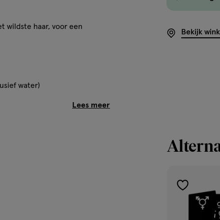
 wildste haar, voor een
Bekijk win
usief water)
Alterna
toevoegen
del en temt het wilde haar. De
ng en laat een frisse geur
aan
verlanglijst