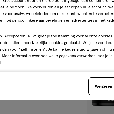
jn Etos account hebt en hierop bent ingelogd, dan combineren w
100
pasta
pasta
ML
t je persoonlijke voorkeuren en je aankopen in je account. W
Got2b Beach Ma
ie voor analyse-doeleinden om onze klantinzichten te verbeter
4.6
4.6/5
(15)
an nóg persoonlijkere aanbevelingen en advertenties in het kade
van
5
 “Accepteren” klikt, geef je toestemming voor al onze cookies. 
sterren
1
rden alleen noodzakelijke cookies geplaatst. Wil je je voorkeur
op
s dan voor “Zelf instellen”. Je kan je keuze altijd wijzigen of int
basis
. Meer informatie over hoe we je gegevens verwerken lees je in
van
d
.
15
toevoegen
reviews
aan
verlanglijst
Weigeren