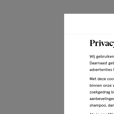
you want 2b!
Privac
Wij gebruiken
Daarnaast ge
advertenties 
Met deze cook
binnen onze w
zoekgedrag b
aanbevelingen
shampoo, dan 