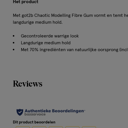
Het product
Met got2b Chaotic Modelling Fibre Gum vormt en temt het
langdurige medium hold.
Gecontroleerde warrige look
Langdurige medium hold
Met 70% ingrediënten van natuurlijke oorsprong (incl
Vegan
formule,
Vrij van dierlijke producten
Recyclebare pot en deksel
Reviews
Hoe werkt het?
Got2b Chaotic Modelling Fibre Gum brengt het haar in mo
langdurige chill hold houdt je onhandelbaar haar in bedwa
Dit product beoordelen
achter. De formule is vegan*