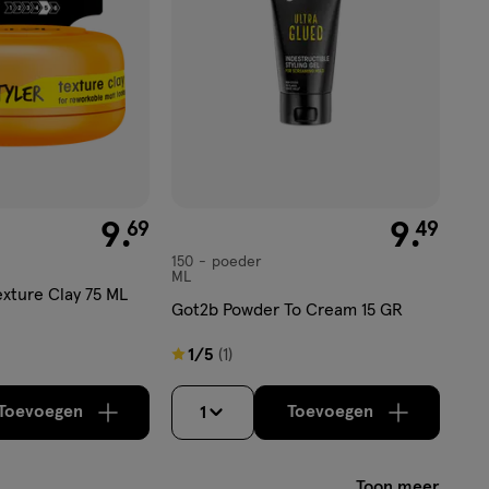
€ 9.69
9
.
€ 9.49
9
.
69
49
150
poeder
poeder
ML
exture Clay 75 ML
Got2b Powder To Cream 15 GR
1
1/5
(1)
van
5
Toevoegen
Toevoegen
1
verhoog aantal met één
,
Bijna uitverkocht!
verhoog aantal m
Er zijn nog
sterren
op
Toon meer