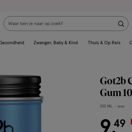
Zoeken
Interactie
met
Gezondheid
Zwanger, Baby & Kind
Thuis & Op Reis
C
dit
veld
opent
een
Got2b C
volledig
venster
Gum 1
met
geavanceerde
100
100 ML
wax
zoekopties
ML,
9
wax
€ 9.49
49
.