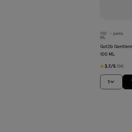
100
pasta
pasta
ML
Got2b Gentlem
100 ML
3.7
3.7/5
(14)
van
5
1
sterren
op
basis
van
14
reviews