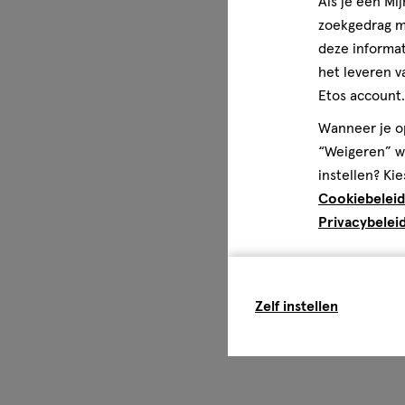
Als je een Mi
zoekgedrag me
deze informat
het leveren v
Etos account.
Wanneer je op
“Weigeren” wo
instellen? Kie
Cookiebeleid
Privacybelei
Zelf instellen