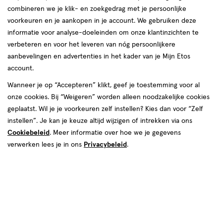
combineren we je klik- en zoekgedrag met je persoonlijke
voorkeuren en je aankopen in je account. We gebruiken deze
informatie voor analyse-doeleinden om onze klantinzichten te
€ 8.99
8
.
99
verbeteren en voor het leveren van nóg persoonlijkere
aanbevelingen en advertenties in het kader van je Mijn Etos
Spaar 3 Air Miles
account.
Wanneer je op “Accepteren” klikt, geef je toestemming voor al
Online op voorraad
onze cookies. Bij “Weigeren” worden alleen noodzakelijke cookies
Vóór 22:00 uur besteld, morgen in huis
geplaatst. Wil je je voorkeuren zelf instellen? Kies dan voor “Zelf
instellen”. Je kan je keuze altijd wijzigen of intrekken via ons
Cookiebeleid
1
. Meer informatie over hoe we je gegevens
In mijn winkelmandje
verhoog
verwerken lees je in ons
Privacybeleid
.
aantal
met
één
,
Bijna
Gratis
bezorging vanaf €35
uitverkocht!
Er