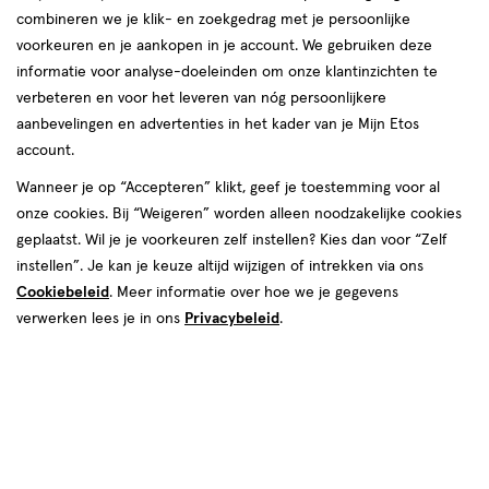
combineren we je klik- en zoekgedrag met je persoonlijke
voorkeuren en je aankopen in je account. We gebruiken deze
informatie voor analyse-doeleinden om onze klantinzichten te
verbeteren en voor het leveren van nóg persoonlijkere
aanbevelingen en advertenties in het kader van je Mijn Etos
account.
Wanneer je op “Accepteren” klikt, geef je toestemming voor al
€ 19.99
19
.
99
onze cookies. Bij “Weigeren” worden alleen noodzakelijke cookies
geplaatst. Wil je je voorkeuren zelf instellen? Kies dan voor “Zelf
Spaar 7 Air Miles
instellen”. Je kan je keuze altijd wijzigen of intrekken via ons
Cookiebeleid
. Meer informatie over hoe we je gegevens
Online op voorraad
verwerken lees je in ons
Privacybeleid
.
Vóór 22:00 uur besteld, morgen in huis
1
In mijn winkelmandje
verhoog
aantal
met