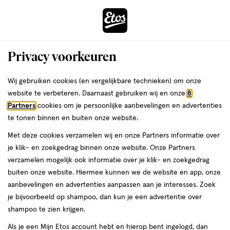
ga
Voor 22:00 uur besteld,
morgen in huis
naar
de
Menu
hoofd
Zoeken
Privacy voorkeuren
content
›
›
ga
Interactie
naar
Wij gebruiken cookies (en vergelijkbare technieken) om onze
Je
Eau de Toilette
Alles van Guess
met
de
website te verbeteren. Daarnaast gebruiken wij en onze
8
bent
Guess Amore Roma Eau De Toilette
dit
zoekbalk
Partners
cookies om je persoonlijke aanbevelingen en advertenties
ers
Weleda
hier:
veld
ga
100 ML
te tonen binnen en buiten onze website.
opent
naar
Met deze cookies verzamelen wij en onze Partners informatie over
een
de
100
100 ML
spray
je klik- en zoekgedrag binnen onze website. Onze Partners
volledig
ML,
footer
verzamelen mogelijk ook informatie over je klik- en zoekgedrag
venster
spray
buiten onze website. Hiermee kunnen we de website en app, onze
toevoegen
met
aanbevelingen en advertenties aanpassen aan je interesses. Zoek
aan
geavanceerde
je bijvoorbeeld op shampoo, dan kun je een advertentie over
verlanglijst
zoekopties
shampoo te zien krijgen.
Als je een Mijn Etos account hebt en hierop bent ingelogd, dan