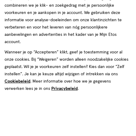
combineren we je klik- en zoekgedrag met je persoonlijke
reviews
voorkeuren en je aankopen in je account. We gebruiken deze
informatie voor analyse-doeleinden om onze klantinzichten te
verbeteren en voor het leveren van nóg persoonlijkere
aanbevelingen en advertenties in het kader van je Mijn Etos
account.
Wanneer je op “Accepteren” klikt, geef je toestemming voor al
€ 9.29
9
.
onze cookies. Bij “Weigeren” worden alleen noodzakelijke cookies
29
1+1 gratis
Product
geplaatst. Wil je je voorkeuren zelf instellen? Kies dan voor “Zelf
badge
Je bespaart €9,29 bij 2 stuks
instellen”. Je kan je keuze altijd wijzigen of intrekken via ons
tooltip
Cookiebeleid
. Meer informatie over hoe we je gegevens
Spaar 3 Air Miles
verwerken lees je in ons
Privacybeleid
.
Online op voorraad
Voor 22:00 besteld, maandag in huis
2
In mijn winkelmandje
verhoog
aantal