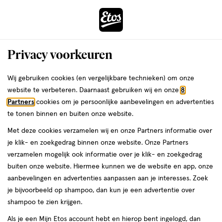
ga
Voor 22:00 uur besteld, maandag in huis
naar
de
Menu
hoofd
Zoeken
Privacy voorkeuren
content
›
›
ga
Interactie
naar
Wij gebruiken cookies (en vergelijkbare technieken) om onze
Je
Shampoo
Alles van Guhl
met
de
website te verbeteren. Daarnaast gebruiken wij en onze
8
bent
Guhl Gevoelige Hoofdhuid Shampoo
dit
zoekbalk
Partners
cookies om je persoonlijke aanbevelingen en advertenties
ers
Weleda
hier:
veld
ga
250 ML
te tonen binnen en buiten onze website.
opent
naar
Met deze cookies verzamelen wij en onze Partners informatie over
een
de
250
4.5
250 ML
4.5/5
(6)
je klik- en zoekgedrag binnen onze website. Onze Partners
volledig
ML,
footer
van
verzamelen mogelijk ook informatie over je klik- en zoekgedrag
venster
5
1+1
buiten onze website. Hiermee kunnen we de website en app, onze
met
toevoegen
sterren
gratis
aanbevelingen en advertenties aanpassen aan je interesses. Zoek
geavanceerde
aan
op
je bijvoorbeeld op shampoo, dan kun je een advertentie over
zoekopties
verlanglijst
basis
shampoo te zien krijgen.
van
Als je een Mijn Etos account hebt en hierop bent ingelogd, dan
6