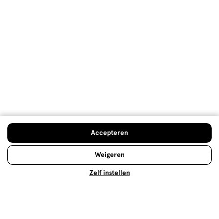
Natuurlijke shampoo: welke past
Accepteren
bij jouw haartype?
Natuurlijke shampoo bevat natuurlijke ingrediënten
en reinigt op milde wijze. Weten welke natuurlijke
Weigeren
shampoo bij jouw haartype past? Lees snel verder.
Zelf instellen
Lees meer