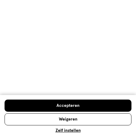
De top 10 van best verkochte
conditioner
Er bestaan veel verschillende conditioners. Wij
hebben onze top 10 meest verkochte conditioners
op een rij gezet, om je te helpen een keuze te
Accepteren
maken.
Weigeren
Lees meer
Zelf instellen