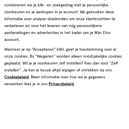
combineren we je klik- en zoekgedrag met je persoonlijke
reviews
voorkeuren en je aankopen in je account. We gebruiken deze
informatie voor analyse-doeleinden om onze klantinzichten te
verbeteren en voor het leveren van nóg persoonlijkere
aanbevelingen en advertenties in het kader van je Mijn Etos
account.
Wanneer je op “Accepteren” klikt, geef je toestemming voor al
€ 9.49
9
.
onze cookies. Bij “Weigeren” worden alleen noodzakelijke cookies
49
1+1 gratis
Product
geplaatst. Wil je je voorkeuren zelf instellen? Kies dan voor “Zelf
badge
Je bespaart €9,49 bij 2 stuks
instellen”. Je kan je keuze altijd wijzigen of intrekken via ons
tooltip
Cookiebeleid
. Meer informatie over hoe we je gegevens
Spaar 3 Air Miles
verwerken lees je in ons
Privacybeleid
.
Online op voorraad
Vóór 22:00 uur besteld, morgen in huis
2
In mijn winkelmandje
verhoog
aantal