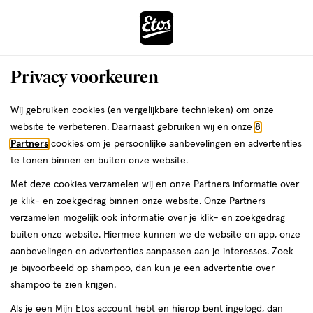
ga
Voor 22:00 uur besteld,
morgen in huis
naar
de
Menu
hoofd
Zoeken
Privacy voorkeuren
content
›
›
ga
Interactie
naar
Wij gebruiken cookies (en vergelijkbare technieken) om onze
Je
Conditioner
Alles van Guhl
met
de
website te verbeteren. Daarnaast gebruiken wij en onze
8
bent
Guhl Rijke Voeding Conditioner 200
dit
zoekbalk
Partners
cookies om je persoonlijke aanbevelingen en advertenties
ers
Weleda
hier:
veld
ga
ML
te tonen binnen en buiten onze website.
opent
naar
Met deze cookies verzamelen wij en onze Partners informatie over
een
de
200
4.8
200 ML
4.8/5
(5)
je klik- en zoekgedrag binnen onze website. Onze Partners
volledig
ML,
footer
van
verzamelen mogelijk ook informatie over je klik- en zoekgedrag
venster
5
1+1
buiten onze website. Hiermee kunnen we de website en app, onze
met
toevoegen
sterren
gratis
aanbevelingen en advertenties aanpassen aan je interesses. Zoek
geavanceerde
aan
op
je bijvoorbeeld op shampoo, dan kun je een advertentie over
zoekopties
verlanglijst
basis
shampoo te zien krijgen.
van
Als je een Mijn Etos account hebt en hierop bent ingelogd, dan
5