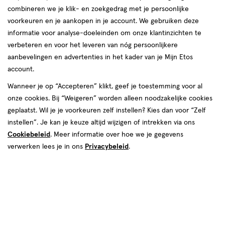
combineren we je klik- en zoekgedrag met je persoonlijke
reviews
voorkeuren en je aankopen in je account. We gebruiken deze
informatie voor analyse-doeleinden om onze klantinzichten te
verbeteren en voor het leveren van nóg persoonlijkere
aanbevelingen en advertenties in het kader van je Mijn Etos
account.
Wanneer je op “Accepteren” klikt, geef je toestemming voor al
€ 8.29
8
.
onze cookies. Bij “Weigeren” worden alleen noodzakelijke cookies
29
geplaatst. Wil je je voorkeuren zelf instellen? Kies dan voor “Zelf
instellen”. Je kan je keuze altijd wijzigen of intrekken via ons
Spaar 3 Air Miles
Cookiebeleid
. Meer informatie over hoe we je gegevens
Online op voorraad
verwerken lees je in ons
Privacybeleid
.
Vóór 22:00 uur besteld, morgen in huis
1
In mijn winkelmandje
verhoog
aantal
met