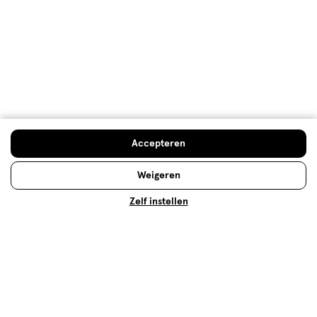
Droge mond
Last van een droge mond? Ontdek de oorzaken en
krijg handige tips om klachten te verlichten en je
Doe de check
Accepteren
mond gezond te houden!
Weigeren
Lees meer
Zelf instellen
Op zoek naar iets anders?
Tandenstokers
Assortiment