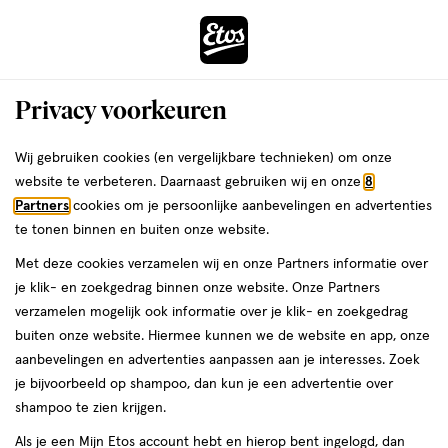
ga
Voor 22:00 uur besteld,
morgen in huis
naar
de
Menu
hoofd
Zoeken
Privacy voorkeuren
content
›
›
ga
Interactie
naar
Wij gebruiken cookies (en vergelijkbare technieken) om onze
Je
Tandenstokers
Alles van Gum
met
de
website te verbeteren. Daarnaast gebruiken wij en onze
8
bent
GUM® Soft-Picks Comfort Flex Minty
dit
zoekbalk
Partners
cookies om je persoonlijke aanbevelingen en advertenties
ers
Weleda
hier:
veld
ga
Medium 40 stuks
te tonen binnen en buiten onze website.
opent
naar
Met deze cookies verzamelen wij en onze Partners informatie over
een
de
40
4.3
40 stuks
4.3/5
(117)
je klik- en zoekgedrag binnen onze website. Onze Partners
volledig
stuks,
footer
van
verzamelen mogelijk ook informatie over je klik- en zoekgedrag
venster
5
buiten onze website. Hiermee kunnen we de website en app, onze
met
toevoegen
sterren
aanbevelingen en advertenties aanpassen aan je interesses. Zoek
geavanceerde
aan
op
je bijvoorbeeld op shampoo, dan kun je een advertentie over
zoekopties
verlanglijst
basis
shampoo te zien krijgen.
van
Als je een Mijn Etos account hebt en hierop bent ingelogd, dan
117