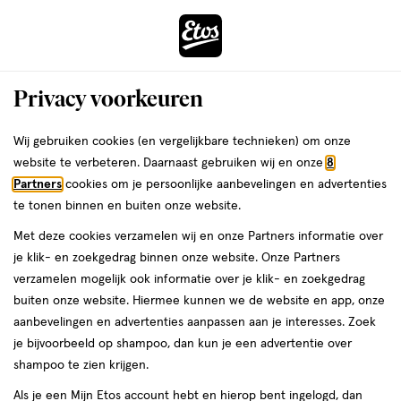
ga
Voor 22:00 uur besteld,
morgen in huis
naar
de
Menu
hoofd
Zoeken
Privacy voorkeuren
content
›
›
ga
Interactie
naar
Wij gebruiken cookies (en vergelijkbare technieken) om onze
Je
Mondwater
Alles van Halita
met
de
website te verbeteren. Daarnaast gebruiken wij en onze
8
bent
Halita Gorgelmiddel 500 ML
dit
zoekbalk
Partners
cookies om je persoonlijke aanbevelingen en advertenties
ers
Weleda
hier:
veld
ga
te tonen binnen en buiten onze website.
500
5
500 ML
5/5
(1)
opent
naar
Met deze cookies verzamelen wij en onze Partners informatie over
ML,
van
een
de
je klik- en zoekgedrag binnen onze website. Onze Partners
5
volledig
footer
verzamelen mogelijk ook informatie over je klik- en zoekgedrag
toevoegen
sterren
venster
buiten onze website. Hiermee kunnen we de website en app, onze
aan
op
met
aanbevelingen en advertenties aanpassen aan je interesses. Zoek
verlanglijst
basis
geavanceerde
je bijvoorbeeld op shampoo, dan kun je een advertentie over
van
zoekopties
shampoo te zien krijgen.
1
reviews
Als je een Mijn Etos account hebt en hierop bent ingelogd, dan