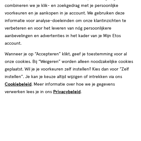
Instellingen aanpassen
combineren we je klik- en zoekgedrag met je persoonlijke
voorkeuren en je aankopen in je account. We gebruiken deze
informatie voor analyse-doeleinden om onze klantinzichten te
verbeteren en voor het leveren van nóg persoonlijkere
Video
aanbevelingen en advertenties in het kader van je Mijn Etos
account.
€ 13.95
13
.
95
Wanneer je op “Accepteren” klikt, geef je toestemming voor al
onze cookies. Bij “Weigeren” worden alleen noodzakelijke cookies
Spaar 5 Air Miles
geplaatst. Wil je je voorkeuren zelf instellen? Kies dan voor “Zelf
instellen”. Je kan je keuze altijd wijzigen of intrekken via ons
Online op voorraad
Cookiebeleid
. Meer informatie over hoe we je gegevens
Vóór 22:00 uur besteld, morgen in huis
verwerken lees je in ons
Privacybeleid
.
1
In mijn winkelmandje
verhoog
aantal
met
één