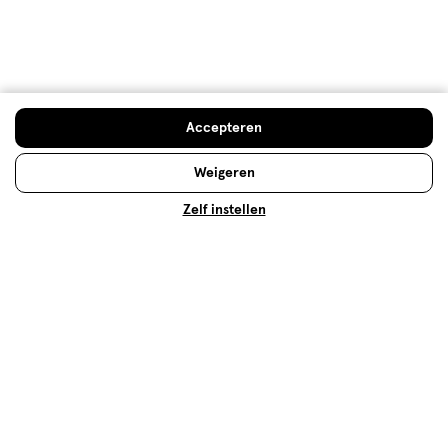
Tandenpoetsen met kinderen: zo
pak je dat aan
Vanaf het doorkomen van de 1e melktand begin je
met tandenpoetsen. Lees hier hoe je dit aanpakt en
welke producten je het beste kan gebruiken.
Doe de check
Accepteren
Lees meer
Weigeren
Zelf instellen
Op zoek naar iets anders?
Mondwater
Assortiment
500+ winkels
, altijd in de buurt
Trending
producten en merken
Gratis
bezorging vanaf €35