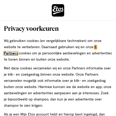
ga
Voor 22:00 uur besteld,
morgen in huis
naar
de
Menu
hoofd
Zoeken
Privacy voorkeuren
content
›
›
ga
Interactie
naar
Wij gebruiken cookies (en vergelijkbare technieken) om onze
Je
Pleisters
Alles van Hansaplast
met
de
website te verbeteren. Daarnaast gebruiken wij en onze
8
bent
Hansaplast Kids Aqua Protect Pleisters
dit
zoekbalk
Partners
cookies om je persoonlijke aanbevelingen en advertenties
ers
Weleda
hier:
veld
ga
20 stuks
te tonen binnen en buiten onze website.
opent
naar
Met deze cookies verzamelen wij en onze Partners informatie over
een
de
20
20 stuks
je klik- en zoekgedrag binnen onze website. Onze Partners
volledig
stuks,
footer
verzamelen mogelijk ook informatie over je klik- en zoekgedrag
venster
1+1
buiten onze website. Hiermee kunnen we de website en app, onze
toevoegen
met
gratis
aanbevelingen en advertenties aanpassen aan je interesses. Zoek
aan
geavanceerde
je bijvoorbeeld op shampoo, dan kun je een advertentie over
verlanglijst
zoekopties
shampoo te zien krijgen.
Als je een Mijn Etos account hebt en hierop bent ingelogd, dan