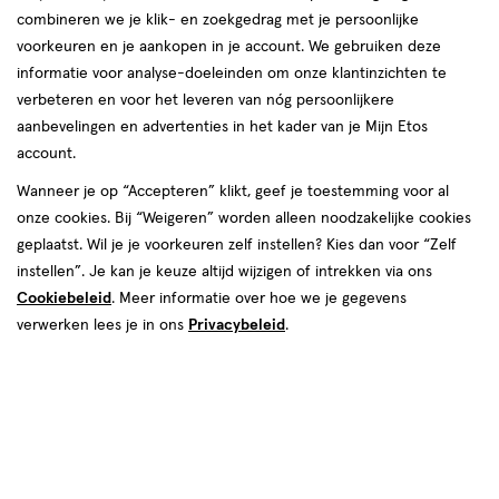
combineren we je klik- en zoekgedrag met je persoonlijke
voorkeuren en je aankopen in je account. We gebruiken deze
informatie voor analyse-doeleinden om onze klantinzichten te
verbeteren en voor het leveren van nóg persoonlijkere
aanbevelingen en advertenties in het kader van je Mijn Etos
account.
Wanneer je op “Accepteren” klikt, geef je toestemming voor al
€ 4.89
4
.
89
onze cookies. Bij “Weigeren” worden alleen noodzakelijke cookies
1+1 gratis
Product
geplaatst. Wil je je voorkeuren zelf instellen? Kies dan voor “Zelf
badge
Je bespaart €4,89 bij 2 stuks
instellen”. Je kan je keuze altijd wijzigen of intrekken via ons
tooltip
Cookiebeleid
. Meer informatie over hoe we je gegevens
Spaar 1 Air Mile
verwerken lees je in ons
Privacybeleid
.
Online op voorraad
Vóór 22:00 uur besteld, morgen in huis
2
In mijn winkelmandje
verhoog
aantal