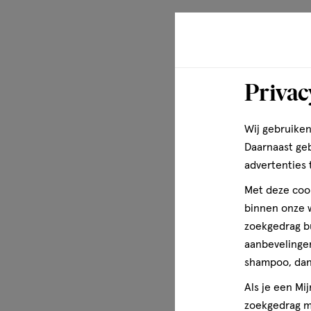
Dit product is, net als alle andere producten van Happy E
microplasticvrij. De verpakking is een fles van 100% gere
al onze producten lokaal in Nederland met groene energi
Ingredienten
Privac
Aqua, Coco-Glucoside, Sodium Coco-Sulfate, Betaine, So
Tocopherol, Hydrogenated Palm Glycerides Citrate, Parfum
Wij gebruiken
Sodium Levulinate, Sodium Anisate, Lactic Acid, Citric Ac
Daarnaast ge
advertenties 
Met deze cook
binnen onze w
zoekgedrag b
aanbevelingen
shampoo, dan 
Als je een Mi
zoekgedrag me