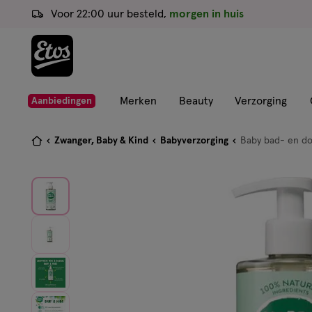
ga
Voor 22:00 uur besteld,
morgen in huis
naar
de
hoofd
content
ga
Merken
Beauty
Verzorging
Aanbiedingen
naar
de
Je
Zwanger, Baby & Kind
Babyverzorging
Baby bad- en do
zoekbalk
bent
ga
hier:
naar
de
footer