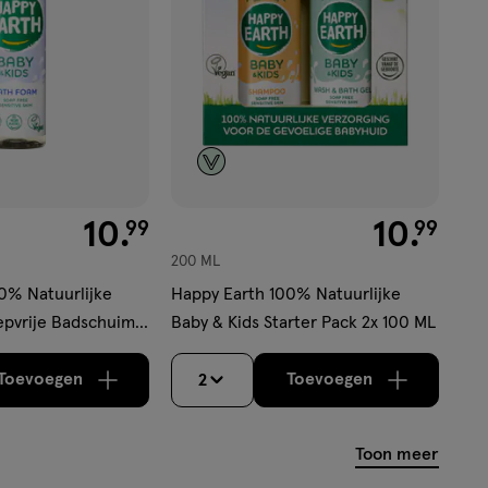
€ 10.99
10
.
€ 10.99
10
.
99
99
200 ML
0% Natuurlijke
Happy Earth 100% Natuurlijke
epvrije Badschuim
Baby & Kids Starter Pack 2x 100 ML
Toevoegen
Toevoegen
2
verhoog aantal met één
,
Bijna uitverkocht!
verhoog aantal m
Er zijn nog
Toon meer