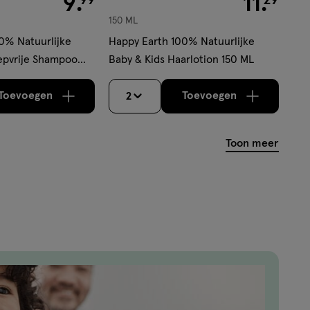
9
.
11
.
150 ML
0% Natuurlijke
Happy Earth 100% Natuurlijke
epvrije Shampoo
Baby & Kids Haarlotion 150 ML
Toevoegen
Toevoegen
2
verhoog aantal met één
,
Bijna uitverkocht!
verhoog aantal m
Er is nog m
Toon meer