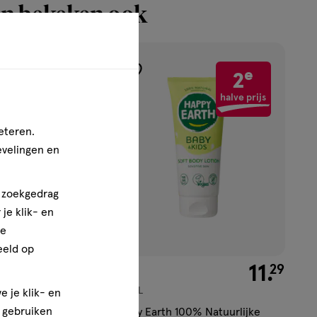
n bekeken ook
e
e
2
2
toevoegen
aan
halve prijs
halve prijs
verlanglijst
eteren.
evelingen en
n zoekgedrag
je klik- en
ze
eeld op
€ 9.99
9
.
€ 11.29
11
.
99
29
200 ML
e je klik- en
e gebruiken
0% Natuurlijke
Happy Earth 100% Natuurlijke