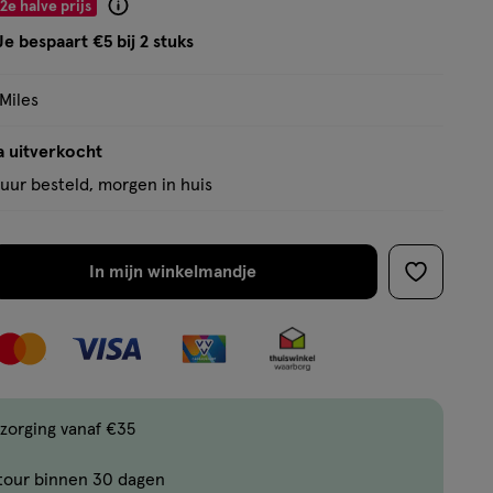
2e halve prijs
Product
badge
Je bespaart €5 bij 2 stuks
tooltip
 Miles
a uitverkocht
uur besteld, morgen in huis
In mijn winkelmandje
verhoog
toevoege
aantal
aan
met
verlanglijs
één
,
Bijna
zorging vanaf €35
uitverkocht!
tour binnen 30 dagen
Er