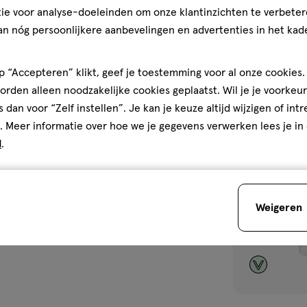
ie voor analyse-doeleinden om onze klantinzichten te verbeter
Mama Care Dou
an nóg persoonlijkere aanbevelingen en advertenties in het kade
2
 “Accepteren” klikt, geef je toestemming voor al onze cookies. 
rden alleen noodzakelijke cookies geplaatst. Wil je je voorkeur
Bijna 
s dan voor “Zelf instellen”. Je kan je keuze altijd wijzigen of int
toevoegen
. Meer informatie over hoe we je gegevens verwerken lees je in
aan
d
.
verlanglijst
Weigeren