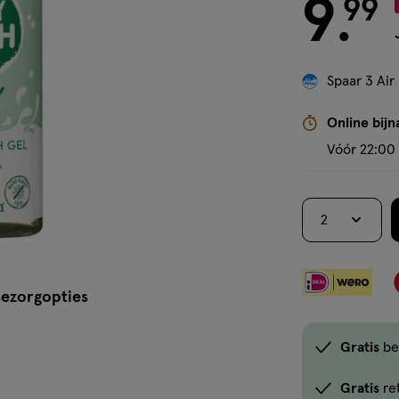
9
€ 9.99
99
.
Spaar 3 Air
Online bijn
Vóór 22:00 
2
ezorgopties
Gratis
be
Gratis
re