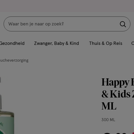
Zoeken
Interactie
met
Gezondheid
Zwanger, Baby & Kind
Thuis & Op Reis
C
dit
veld
ucheverzorging
opent
een
Happy E
volledig
venster
& Kids 
met
ML
geavanceerde
zoekopties
300
300 ML
ML,