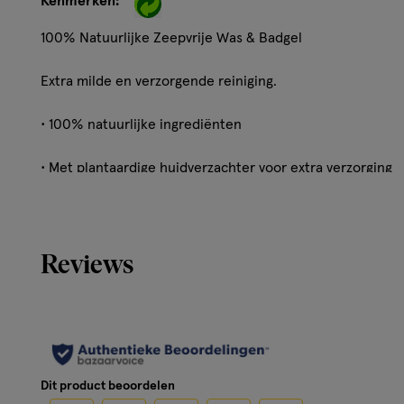
Kenmerken:
100% Natuurlijke Zeepvrije Was & Badgel
Extra milde en verzorgende reiniging.
• 100% natuurlijke ingrediënten
• Met plantaardige huidverzachter voor extra verzorging
• 0% SLS/ SLES en zonder andere chemicaliën
• 2-in-1 voor bad en douche
Reviews
• 0% SLS/ SLES
• Geschikt voor pasgeborenen
• Vegan en NATRUE gecertificeerd
Dit product beoordelen