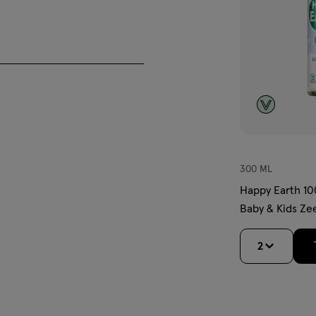
300 ML
100% natuurlijke ingrediënten
Happy Earth 10
wasgel 0% SLS/SLES en is deze
Baby & Kids Ze
oducten aanbrengt op de huid
100 ML
 de gevoelige huid van baby’s
2
Het heeft een heerlijk,
ruik van de wasgel is de huid van