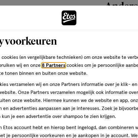
Andere
arth, gecertificeerd vegan en
cycled plastic en wij produceren
e.
toevoegen
y voorkeuren
aan
dium Chloride, Glyceryl Oleate,
verlanglijst
, Glycerin, Levulinic Acid,
 cookies (en vergelijkbare technieken) om onze website te verb
id.
bruiken wij en onze
8 Partners
cookies om je persoonlijke aanb
te tonen binnen en buiten onze website.
ies verzamelen wij en onze Partners informatie over je klik- e
ebsite. Onze Partners verzamelen mogelijk ook informatie over 
uiten onze website. Hiermee kunnen we de website en app, on
 en advertenties aanpassen aan je interesses. Zoek je bijvoorb
kun je een advertentie over shampoo te zien krijgen.
200 ML
jn Etos account hebt en hierop bent ingelogd, dan combineren w
t je persoonlijke voorkeuren en je aankopen in je account. W
Happy Earth 10