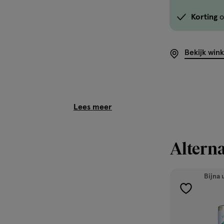
Korting
o
Bekijk win
Alterna
Bijna 
toevoegen
aan
verlanglijst