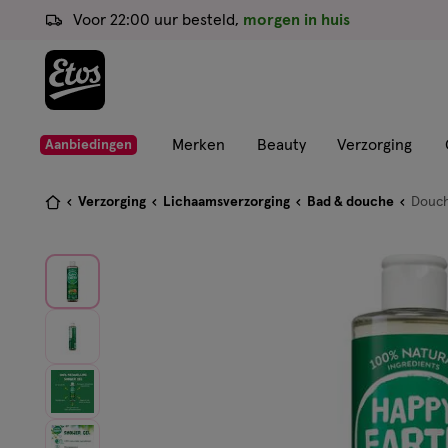
ga
Voor 22:00 uur besteld,
morgen in huis
naar
de
hoofd
content
ga
Merken
Beauty
Verzorging
Aanbiedingen
naar
de
Je
Verzorging
Lichaamsverzorging
Bad & douche
Douch
zoekbalk
bent
ga
hier:
naar
de
footer