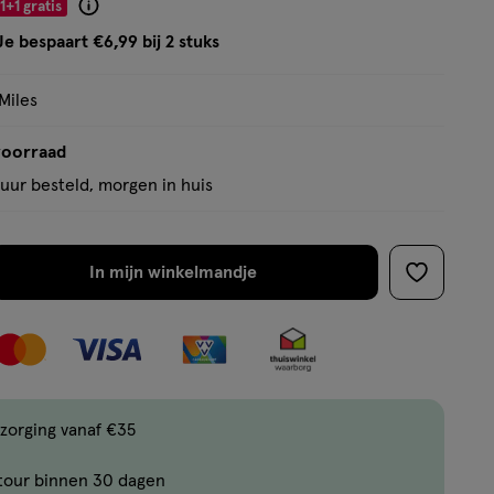
1+1 gratis
Product
badge
Je bespaart €6,99 bij 2 stuks
tooltip
Miles
voorraad
uur besteld, morgen in huis
In mijn winkelmandje
verhoog
toevoege
aantal
aan
met
verlanglijs
één
,
Bijna
zorging vanaf €35
uitverkocht!
tour binnen 30 dagen
Er