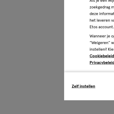
Als je een Mi
zoekgedrag me
deze informat
het leveren v
Etos account.
Wanneer je op
“Weigeren” wo
instellen? Kie
Cookiebeleid
Privacybelei
Zelf instellen