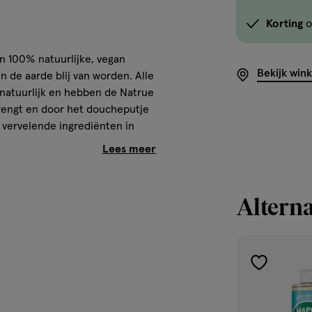
Korting
o
 100% natuurlijke, vegan
Bekijk win
n de aarde blij van worden. Alle
 natuurlijk en hebben de Natrue
brengt en door het doucheputje
n vervelende ingrediënten in
 nare toevoegingen. Alle
et deze shower gel zorg je goed
Alterna
inatie van frisse bergamot en
grediënten en bestaat uit een
iële oliën.
toevoegen
aan
verlanglijst