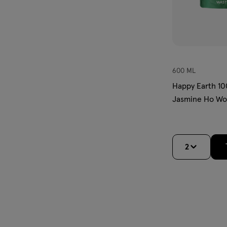
600 ML
Happy Earth 10
Jasmine Ho W
Navulzak 600 
2