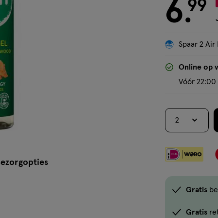
6
€ 6.99
99
.
Spaar 2 Air 
Online op 
Vóór 22:00 
2
ezorgopties
Gratis
be
Gratis
re