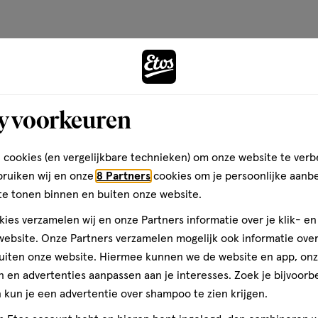
d Palm Glycerides Citrate***,
op
ia Peel Oil, Limonene.
basis
** Natural derived.
van
Andere
6
reviews
y voorkeuren
toevoegen
 producten voor jou én de
aan
uchegel, handzeep,
verlanglijst
arth gebruiken ze alleen 100%
 cookies (en vergelijkbare technieken) om onze website te verb
asticvrij en vrij van nare
bruiken wij en onze
8 Partners
cookies om je persoonlijke aanb
t zijn de verpakkingen zo
te tonen binnen en buiten onze website.
 van suikerriet of 100%
ies verzamelen wij en onze Partners informatie over je klik- e
n Nederland met groene energie.
ebsite. Onze Partners verzamelen mogelijk ook informatie over 
uiten onze website. Hiermee kunnen we de website en app, on
 en advertenties aanpassen aan je interesses. Zoek je bijvoorb
kun je een advertentie over shampoo te zien krijgen.