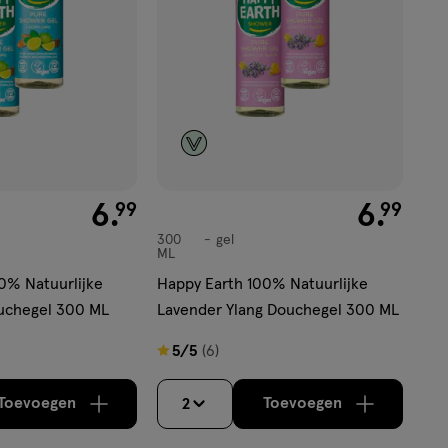
€ 6.99
6
.
€ 6.99
6
.
99
99
300
gel
gel
ML
0% Natuurlijke
Happy Earth 100% Natuurlijke
uchegel 300 ML
Lavender Ylang Douchegel 300 ML
5
5/5
(6)
van
5
Toevoegen
Toevoegen
2
verhoog aantal met één
,
Bijna uitverkocht!
verhoog aantal m
Er zijn no
sterren