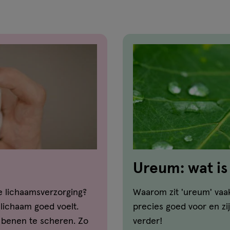
Ureum: wat is
huid?
de lichaamsverzorging?
Waarom zit 'ureum' vaa
e lichaam goed voelt.
precies goed voor en zi
e benen te scheren. Zo
verder!