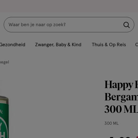
Zoeken
Interactie
met
Gezondheid
Zwanger, Baby & Kind
Thuis & Op Reis
C
dit
veld
egel
opent
een
Happy E
volledig
venster
Bergam
met
300 M
geavanceerde
zoekopties
300
300 ML
ML,