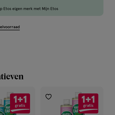
zijn
p Etos eigen merk met Mijn Etos
nog
maar
23
kelvoorraad
producten
op
voorraad.
tieven
1+1
1+1
toevoegen
gratis
gratis
aan
verlanglijst