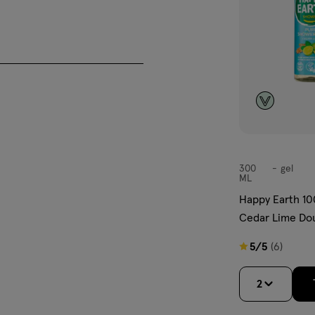
re toevoegingen
re toevoegingen
300
gel
gel
ML
Happy Earth 10
Cedar Lime Do
5
5/5
(6)
van
5
2
um*, Sodium Chloride,
sterren
cid***, Sodium Levulinate***,