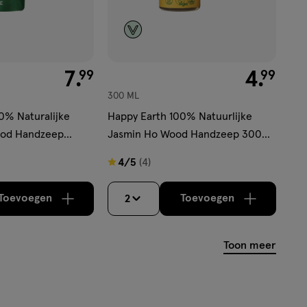
€ 7.99
7
.
€ 4.99
4
.
99
99
300 ML
0% Naturalijke
Happy Earth 100% Natuurlijke
ood Handzeep
Jasmin Ho Wood Handzeep 300
ML
ML
4
4/5
(4)
van
5
Toevoegen
Toevoegen
2
verhoog aantal met één
,
Bijna uitverkocht!
verhoog aantal m
Er zijn no
sterren
op
Toon meer
basis
van
4
reviews