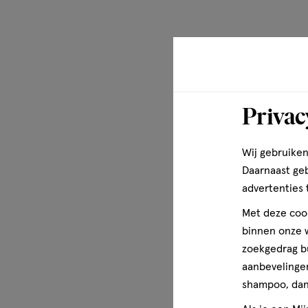
Sodium Anisate***, Citric Acid, Tocopherol, Hydrogenate
Linalool, Citral, Linalyl Acetate, Citrus Aurantium Bergam
* From botanical extracts and essential oils. **Organic. *
Meer over
Over Happy Earth:
Privac
Happy Earth biedt vrolijkheid en optimisme met de beste
aarde. Het ruime assortiment bestaat uit deodorant, do
babyverzorging, bars en lichaamsverzorging. Bij Happy E
Wij gebruiken
natuurlijke ingrediënten. De producten zijn vegan, micropl
Daarnaast ge
toevoegingen. Daar wordt je huid extra blij van! Daarnaas
advertenties 
duurzaam mogelijk: volledig zero waste, plasticvrij, tubes
Met deze cook
gerecycled plastic. En niet te vergeten: ze produceren i
binnen onze w
Happy Earth, happy you!
zoekgedrag b
aanbevelingen
shampoo, dan 