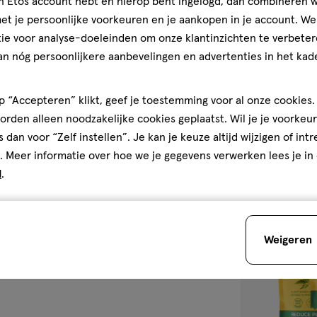
jn Etos account hebt en hierop bent ingelogd, dan combineren w
330
gel
gel
t je persoonlijke voorkeuren en je aankopen in je account. W
ML
ie voor analyse-doeleinden om onze klantinzichten te verbeter
Happy Earth 10
an nóg persoonlijkere aanbevelingen en advertenties in het kade
Floral Patchou
ML
3.5
3.5/5
(2)
 “Accepteren” klikt, geef je toestemming voor al onze cookies. 
van
rden alleen noodzakelijke cookies geplaatst. Wil je je voorkeur
5
2
s dan voor “Zelf instellen”. Je kan je keuze altijd wijzigen of int
sterren
. Meer informatie over hoe we je gegevens verwerken lees je in
op
d
.
basis
van
toevoegen
2
aan
reviews
Weigeren
verlanglijst