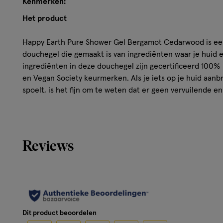
Kenmerken:
Het product
Happy Earth Pure Shower Gel Bergamot Cedarwood is een
douchegel die gemaakt is van ingrediënten waar je huid e
ingrediënten in deze douchegel zijn gecertificeerd 100%
en Vegan Society keurmerken. Als je iets op je huid aan
spoelt, is het fijn om te weten dat er geen vervuilende e
zitten zoals SLS/SLES, parabenen, kleurstoffen of andere
douchegels van Happy Earth zijn vrij van microplastics. M
voor jezelf en voor onze aarde!
Reviews
Deze verzorgende douchegel ruikt heerlijk naar een comb
cederhout. De douchegel bevat biologisch afbreekbare in
plantaardige formule met botanische extracten en essent
Een douchegel om happy van te worden:
• 100% natuurlijke en vegan ingrediënten
Dit product beoordelen
• Verzorgt en reinigt de huid