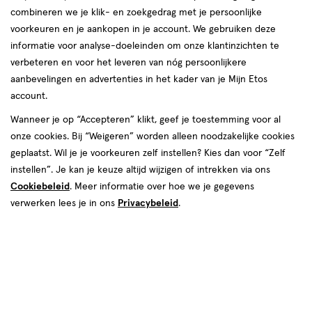
van
combineren we je klik- en zoekgedrag met je persoonlijke
4
voorkeuren en je aankopen in je account. We gebruiken deze
reviews
informatie voor analyse-doeleinden om onze klantinzichten te
verbeteren en voor het leveren van nóg persoonlijkere
aanbevelingen en advertenties in het kader van je Mijn Etos
account.
Wanneer je op “Accepteren” klikt, geef je toestemming voor al
onze cookies. Bij “Weigeren” worden alleen noodzakelijke cookies
geplaatst. Wil je je voorkeuren zelf instellen? Kies dan voor “Zelf
€ 8.69
8
.
69
1+1 gratis
Product
instellen”. Je kan je keuze altijd wijzigen of intrekken via ons
badge
Je bespaart €8,69 bij 2 stuks
Cookiebeleid
. Meer informatie over hoe we je gegevens
tooltip
verwerken lees je in ons
Privacybeleid
.
Spaar 3 Air Miles
Online op voorraad
Vóór 22:00 uur besteld, morgen in huis
2
In mijn winkelmandje