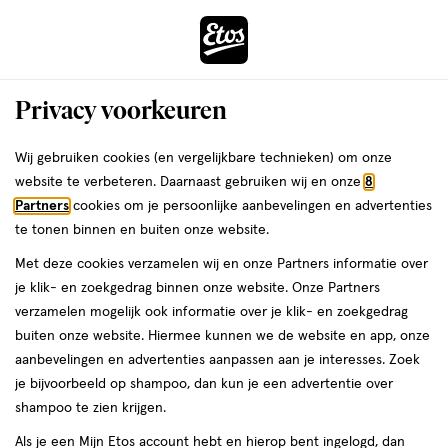
ga
Voor 22:00 uur besteld,
morgen in huis
naar
de
Menu
hoofd
Zoeken
Privacy voorkeuren
content
›
›
ga
Interactie
naar
Wij gebruiken cookies (en vergelijkbare technieken) om onze
Je
Deodorant
Alles van Happy Earth
met
de
website te verbeteren. Daarnaast gebruiken wij en onze
8
bent
Happy Earth 100% Natuurlijke
dit
zoekbalk
Partners
cookies om je persoonlijke aanbevelingen en advertenties
ers
Weleda
hier:
veld
ga
Jasmine Ho Wood Deodorant Roller 75
te tonen binnen en buiten onze website.
opent
naar
ML
Met deze cookies verzamelen wij en onze Partners informatie over
een
de
je klik- en zoekgedrag binnen onze website. Onze Partners
volledig
footer
75
5
75 ML
roller
5/5
(4)
verzamelen mogelijk ook informatie over je klik- en zoekgedrag
venster
ML,
van
buiten onze website. Hiermee kunnen we de website en app, onze
met
roller
5
1+1
aanbevelingen en advertenties aanpassen aan je interesses. Zoek
geavanceerde
toevoegen
sterren
gratis
je bijvoorbeeld op shampoo, dan kun je een advertentie over
zoekopties
aan
op
shampoo te zien krijgen.
verlanglijst
basis
Als je een Mijn Etos account hebt en hierop bent ingelogd, dan