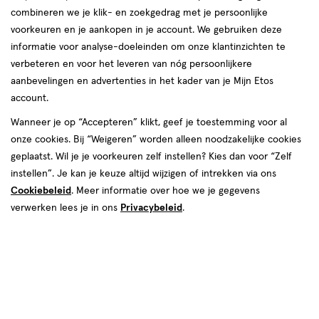
combineren we je klik- en zoekgedrag met je persoonlijke
voorkeuren en je aankopen in je account. We gebruiken deze
informatie voor analyse-doeleinden om onze klantinzichten te
verbeteren en voor het leveren van nóg persoonlijkere
aanbevelingen en advertenties in het kader van je Mijn Etos
account.
Wanneer je op “Accepteren” klikt, geef je toestemming voor al
onze cookies. Bij “Weigeren” worden alleen noodzakelijke cookies
geplaatst. Wil je je voorkeuren zelf instellen? Kies dan voor “Zelf
€ 14.99
14
.
99
1+1 gratis
Product
instellen”. Je kan je keuze altijd wijzigen of intrekken via ons
badge
Je bespaart €14,99 bij 2 stuks
Cookiebeleid
. Meer informatie over hoe we je gegevens
tooltip
verwerken lees je in ons
Privacybeleid
.
Spaar 5 Air Miles
Online op voorraad
Vóór 22:00 uur besteld, morgen in huis
2
In mijn winkelmandje