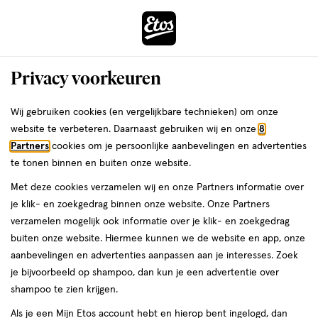
ga
Voor 22:00 uur besteld,
morgen in huis
naar
de
Menu
hoofd
Zoeken
Privacy voorkeuren
content
›
›
ga
Interactie
naar
Wij gebruiken cookies (en vergelijkbare technieken) om onze
Je
Huidverzorging
Alles van Happy Earth
met
de
website te verbeteren. Daarnaast gebruiken wij en onze
8
bent
Happy Earth 100% Natuurlijke Mama
dit
zoekbalk
Partners
cookies om je persoonlijke aanbevelingen en advertenties
ers
Weleda
hier:
veld
ga
Care Verzorgende Lichaamsolie 150
te tonen binnen en buiten onze website.
opent
naar
ML
Met deze cookies verzamelen wij en onze Partners informatie over
een
de
je klik- en zoekgedrag binnen onze website. Onze Partners
volledig
footer
150
150 ML
verzamelen mogelijk ook informatie over je klik- en zoekgedrag
venster
ML,
buiten onze website. Hiermee kunnen we de website en app, onze
met
1+1
aanbevelingen en advertenties aanpassen aan je interesses. Zoek
geavanceerde
toevoegen
gratis
je bijvoorbeeld op shampoo, dan kun je een advertentie over
zoekopties
aan
shampoo te zien krijgen.
verlanglijst
Als je een Mijn Etos account hebt en hierop bent ingelogd, dan