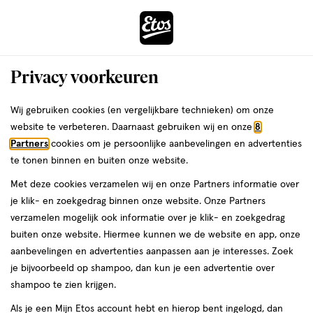
ga
Voor 22:00 uur besteld, maandag in huis
naar
de
Menu
hoofd
Zoeken
Privacy voorkeuren
content
›
›
ga
Interactie
naar
Wij gebruiken cookies (en vergelijkbare technieken) om onze
Je
Anti-roos shampoo
Alles van Head and Shoulders
met
de
website te verbeteren. Daarnaast gebruiken wij en onze
8
bent
Head & Shoulders Menthol Fresh Anti-
dit
zoekbalk
Partners
cookies om je persoonlijke aanbevelingen en advertenties
ers
Weleda
hier:
veld
ga
Roos Shampoo 250 ML
te tonen binnen en buiten onze website.
opent
naar
Met deze cookies verzamelen wij en onze Partners informatie over
een
de
250
250 ML
gel
je klik- en zoekgedrag binnen onze website. Onze Partners
volledig
ML,
footer
verzamelen mogelijk ook informatie over je klik- en zoekgedrag
venster
gel
2e artikel
buiten onze website. Hiermee kunnen we de website en app, onze
toevoegen
met
00
1.
aanbevelingen en advertenties aanpassen aan je interesses. Zoek
aan
geavanceerde
je bijvoorbeeld op shampoo, dan kun je een advertentie over
verlanglijst
zoekopties
shampoo te zien krijgen.
Als je een Mijn Etos account hebt en hierop bent ingelogd, dan