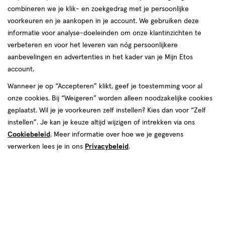
combineren we je klik- en zoekgedrag met je persoonlijke
voorkeuren en je aankopen in je account. We gebruiken deze
informatie voor analyse-doeleinden om onze klantinzichten te
verbeteren en voor het leveren van nóg persoonlijkere
aanbevelingen en advertenties in het kader van je Mijn Etos
account.
Wanneer je op “Accepteren” klikt, geef je toestemming voor al
€ 6.99
6
.
99
onze cookies. Bij “Weigeren” worden alleen noodzakelijke cookies
2e artikel 1.00
Product
geplaatst. Wil je je voorkeuren zelf instellen? Kies dan voor “Zelf
badge
Je bespaart €5,99 bij 2 stuks
instellen”. Je kan je keuze altijd wijzigen of intrekken via ons
tooltip
Cookiebeleid
. Meer informatie over hoe we je gegevens
Spaar 2 Air Miles
verwerken lees je in ons
Privacybeleid
.
Online op voorraad
Voor 22:00 besteld, maandag in huis
2
In mijn winkelmandje
verhoog
aantal