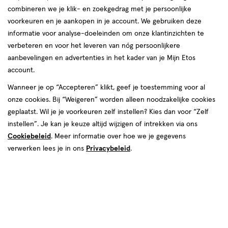
combineren we je klik- en zoekgedrag met je persoonlijke
voorkeuren en je aankopen in je account. We gebruiken deze
informatie voor analyse-doeleinden om onze klantinzichten te
€ 4.99
4
.
99
verbeteren en voor het leveren van nóg persoonlijkere
aanbevelingen en advertenties in het kader van je Mijn Etos
Spaar 1 Air Mile
account.
Wanneer je op “Accepteren” klikt, geef je toestemming voor al
Online op voorraad
onze cookies. Bij “Weigeren” worden alleen noodzakelijke cookies
Vóór 22:00 uur besteld, morgen in huis
geplaatst. Wil je je voorkeuren zelf instellen? Kies dan voor “Zelf
instellen”. Je kan je keuze altijd wijzigen of intrekken via ons
Beperkt beschikbaar in winkels
<p>Dit
Cookiebeleid
. Meer informatie over hoe we je gegevens
product
verwerken lees je in ons
Privacybeleid
.
is
1
In mijn winkelmandje
verhoog
niet
aantal
in
met
alle
één
winkels
,
te
Limiet