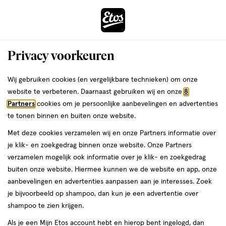
ga
Voor 22:00 uur besteld,
morgen in huis
naar
de
Menu
hoofd
Zoeken
Privacy voorkeuren
content
›
›
ga
Interactie
naar
Wij gebruiken cookies (en vergelijkbare technieken) om onze
Je
Kompressen
Alles van HeltiQ
met
de
website te verbeteren. Daarnaast gebruiken wij en onze
8
bent
Heltiq Niet klevend Wondkompres
dit
zoekbalk
Partners
cookies om je persoonlijke aanbevelingen en advertenties
ers
Weleda
hier:
veld
ga
te tonen binnen en buiten onze website.
5
5 stuks
opent
naar
Met deze cookies verzamelen wij en onze Partners informatie over
stuks,
een
de
je klik- en zoekgedrag binnen onze website. Onze Partners
volledig
footer
toevoegen
verzamelen mogelijk ook informatie over je klik- en zoekgedrag
venster
aan
buiten onze website. Hiermee kunnen we de website en app, onze
met
verlanglijst
aanbevelingen en advertenties aanpassen aan je interesses. Zoek
geavanceerde
je bijvoorbeeld op shampoo, dan kun je een advertentie over
zoekopties
shampoo te zien krijgen.
Als je een Mijn Etos account hebt en hierop bent ingelogd, dan