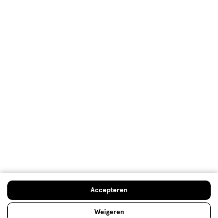
Klantenservice
Advies & Inspiratie
Etos Folder
Mijn Etos voordelen
Welkomstkorting
10% korting op véél Etos eigen merk-producten
Accepteren
Digitaal zegels sparen
Verjaardagskorting
Weigeren