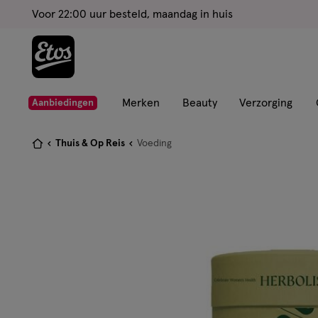
ga
Voor 22:00 uur besteld, maandag in huis
naar
de
hoofd
content
ga
Merken
Beauty
Verzorging
Aanbiedingen
naar
de
Je
Thuis & Op Reis
Voeding
zoekbalk
bent
ga
hier:
naar
de
footer