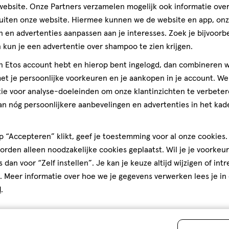
ebsite. Onze Partners verzamelen mogelijk ook informatie over 
aan
uiten onze website. Hiermee kunnen we de website en app, on
verlanglijst
 en advertenties aanpassen aan je interesses. Zoek je bijvoorb
kun je een advertentie over shampoo te zien krijgen.
jn Etos account hebt en hierop bent ingelogd, dan combineren w
t je persoonlijke voorkeuren en je aankopen in je account. W
ie voor analyse-doeleinden om onze klantinzichten te verbeter
an nóg persoonlijkere aanbevelingen en advertenties in het kade
 “Accepteren” klikt, geef je toestemming voor al onze cookies. 
rden alleen noodzakelijke cookies geplaatst. Wil je je voorkeur
55
poeder
poeder
GR
s dan voor “Zelf instellen”. Je kan je keuze altijd wijzigen of int
Herbolist Mag
. Meer informatie over hoe we je gegevens verwerken lees je in
Beauty Chai La
d
.
5
5/5
(1)
van