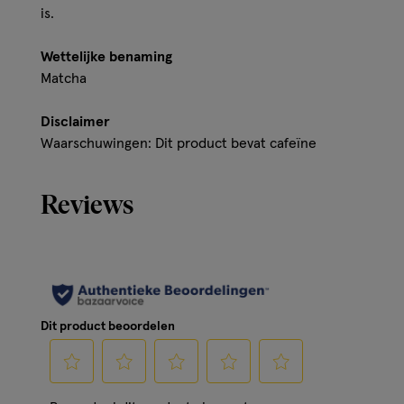
is.
Wettelijke benaming
Matcha
Disclaimer
Waarschuwingen: Dit product bevat cafeïne
Reviews
Dit product beoordelen
Selecteer
Selecteer
Selecteer
Selecteer
Selecteer