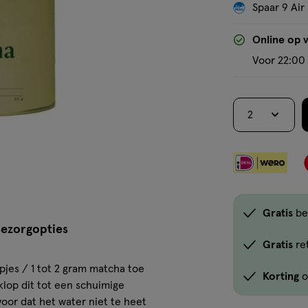
Spaar 9 Air
Online op 
Voor 22:00 
2
Gratis
be
ezorgopties
Gratis
re
es / 1 tot 2 gram matcha toe
Korting
o
klop dit tot een schuimige
voor dat het water niet te heet