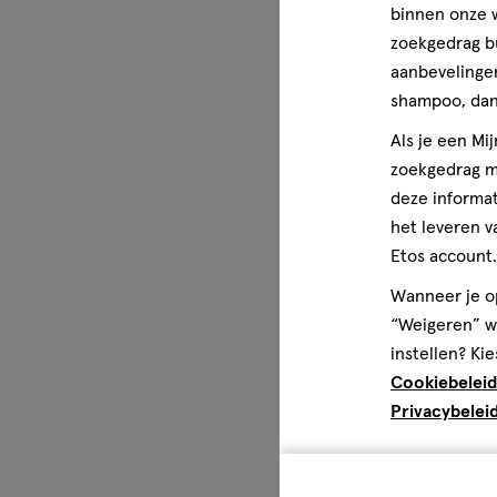
binnen onze w
zoekgedrag b
aanbevelingen
shampoo, dan 
Als je een Mi
zoekgedrag me
deze informat
het leveren v
Etos account.
Wanneer je op
“Weigeren” wo
instellen? Kie
Cookiebeleid
Privacybelei