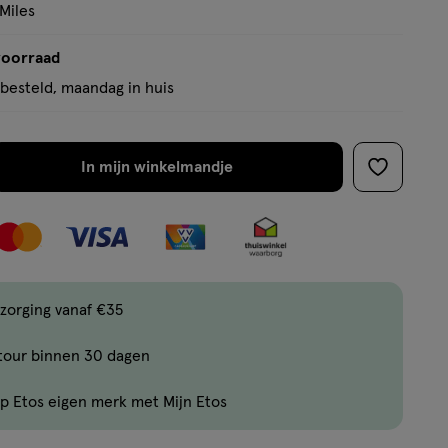
 Miles
voorraad
besteld, maandag in huis
In mijn winkelmandje
verhoog
toevoege
aantal
aan
met
verlanglijs
één
,
Bijna
zorging vanaf €35
uitverkocht!
tour binnen 30 dagen
Er
zijn
p Etos eigen merk met Mijn Etos
nog
maar