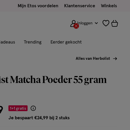
Mijn Etos voordelen
Klantenservice
Winkels
Inloggen
adeaus
Trending
Eerder gekocht
Alles van Herbolist
st Matcha Poeder 55 gram
9
1+1 gratis
Product
badge
Je bespaart €24,99 bij 2 stuks
tooltip