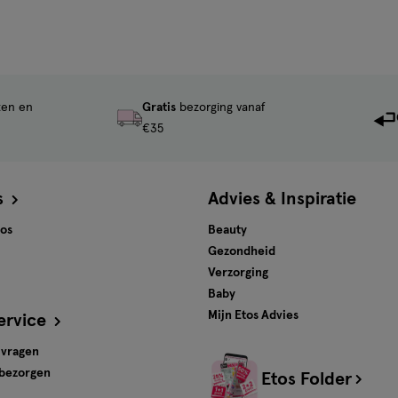
ten en
Gratis
bezorging vanaf
€35
s
Advies & Inspiratie
tos
Beauty
Gezondheid
Verzorging
Baby
Mijn Etos Advies
ervice
 vragen
 bezorgen
Etos Folder