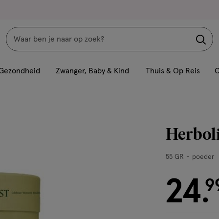
Zoeken
Interactie
met
Gezondheid
Zwanger, Baby & Kind
Thuis & Op Reis
C
dit
veld
opent
een
Herboli
volledig
venster
55
55 GR
poeder
met
GR,
geavanceerde
24
poeder
€ 24.99
9
.
zoekopties