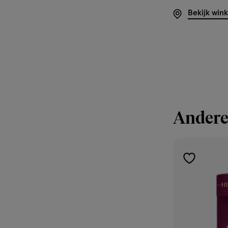
Bekijk win
Andere
toevoegen
aan
verlanglijst