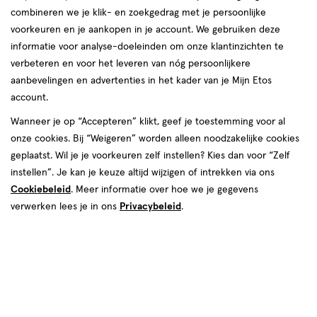
combineren we je klik- en zoekgedrag met je persoonlijke
voorkeuren en je aankopen in je account. We gebruiken deze
informatie voor analyse-doeleinden om onze klantinzichten te
verbeteren en voor het leveren van nóg persoonlijkere
aanbevelingen en advertenties in het kader van je Mijn Etos
€ 19.99
19
.
99
1+1 gratis
Product
account.
badge
Je bespaart €19,99 bij 2 stuks
Wanneer je op “Accepteren” klikt, geef je toestemming voor al
tooltip
onze cookies. Bij “Weigeren” worden alleen noodzakelijke cookies
Spaar 7 Air Miles
geplaatst. Wil je je voorkeuren zelf instellen? Kies dan voor “Zelf
instellen”. Je kan je keuze altijd wijzigen of intrekken via ons
Online op voorraad
Cookiebeleid
. Meer informatie over hoe we je gegevens
Voor 22:00 besteld, maandag in huis
verwerken lees je in ons
Privacybeleid
.
Beperkt beschikbaar in winkels
<p>Dit
product
is
2
In mijn winkelmandje
verhoog
niet
aantal
in
met
alle