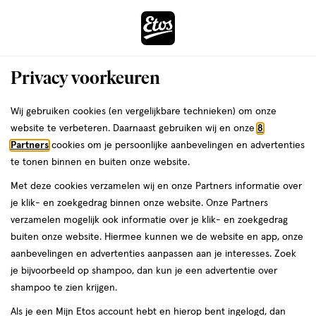
ga
Voor 22:00 uur besteld, maandag in huis
naar
de
Menu
hoofd
Zoeken
Privacy voorkeuren
content
›
›
ga
Interactie
naar
Wij gebruiken cookies (en vergelijkbare technieken) om onze
Je
Multivitamines
Alles van Herbolist
met
de
website te verbeteren. Daarnaast gebruiken wij en onze
8
bent
Herbolist Multi Vrouw Mini Tabletten
dit
zoekbalk
Partners
cookies om je persoonlijke aanbevelingen en advertenties
ers
Weleda
hier:
veld
ga
40 stuks
te tonen binnen en buiten onze website.
opent
naar
Met deze cookies verzamelen wij en onze Partners informatie over
een
de
40
40 stuks
tablet
je klik- en zoekgedrag binnen onze website. Onze Partners
volledig
stuks,
footer
verzamelen mogelijk ook informatie over je klik- en zoekgedrag
venster
tablet
1+1
buiten onze website. Hiermee kunnen we de website en app, onze
toevoegen
met
gratis
aanbevelingen en advertenties aanpassen aan je interesses. Zoek
aan
geavanceerde
je bijvoorbeeld op shampoo, dan kun je een advertentie over
verlanglijst
zoekopties
shampoo te zien krijgen.
Als je een Mijn Etos account hebt en hierop bent ingelogd, dan