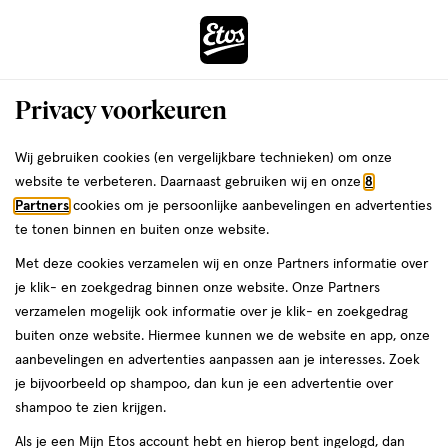
ga
Voor 22:00 uur besteld,
morgen in huis
naar
de
Menu
hoofd
Zoeken
Privacy voorkeuren
content
›
›
ga
Interactie
naar
Wij gebruiken cookies (en vergelijkbare technieken) om onze
Je
Acne verzorging
Alles van Hero
met
de
website te verbeteren. Daarnaast gebruiken wij en onze
8
bent
Hero Mighty Patch The Original 24
dit
zoekbalk
Partners
cookies om je persoonlijke aanbevelingen en advertenties
ers
Weleda
hier:
veld
ga
patches
te tonen binnen en buiten onze website.
opent
naar
Met deze cookies verzamelen wij en onze Partners informatie over
een
de
medisch
4.1
medisch hulpmiddel
24 stuks
4.1/5
(10)
je klik- en zoekgedrag binnen onze website. Onze Partners
volledig
hulpmiddel,
footer
van
verzamelen mogelijk ook informatie over je klik- en zoekgedrag
venster
24
5
buiten onze website. Hiermee kunnen we de website en app, onze
stuks,
met
toevoegen
sterren
aanbevelingen en advertenties aanpassen aan je interesses. Zoek
geavanceerde
aan
op
je bijvoorbeeld op shampoo, dan kun je een advertentie over
zoekopties
verlanglijst
basis
shampoo te zien krijgen.
van
Als je een Mijn Etos account hebt en hierop bent ingelogd, dan
10