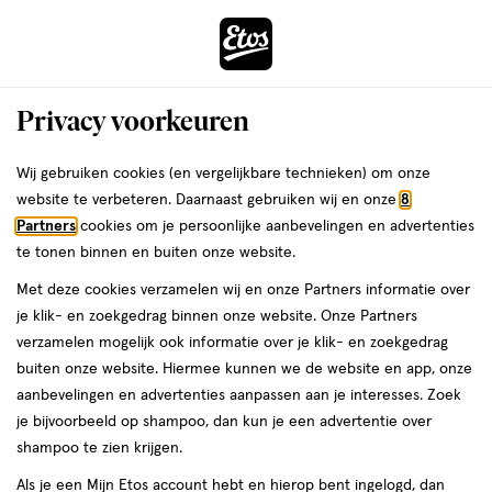
ga
Voor 22:00 uur besteld,
morgen in huis
naar
de
Menu
hoofd
Zoeken
Privacy voorkeuren
content
›
›
ga
Interactie
naar
Wij gebruiken cookies (en vergelijkbare technieken) om onze
Je
Nagellak-remover
Alles van Herôme
met
de
website te verbeteren. Daarnaast gebruiken wij en onze
8
bent
Herome Acetonvrije Nail Polish
dit
zoekbalk
Partners
cookies om je persoonlijke aanbevelingen en advertenties
ers
Weleda
hier:
veld
ga
Remover 120 ML
te tonen binnen en buiten onze website.
opent
naar
Met deze cookies verzamelen wij en onze Partners informatie over
een
de
125
5
125 ML
lotion
5/5
(2)
je klik- en zoekgedrag binnen onze website. Onze Partners
volledig
ML,
footer
van
verzamelen mogelijk ook informatie over je klik- en zoekgedrag
venster
lotion
5
buiten onze website. Hiermee kunnen we de website en app, onze
met
toevoegen
sterren
aanbevelingen en advertenties aanpassen aan je interesses. Zoek
geavanceerde
aan
op
je bijvoorbeeld op shampoo, dan kun je een advertentie over
zoekopties
verlanglijst
basis
shampoo te zien krijgen.
van
Als je een Mijn Etos account hebt en hierop bent ingelogd, dan
2