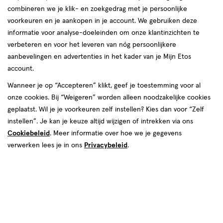
combineren we je klik- en zoekgedrag met je persoonlijke
reviews
voorkeuren en je aankopen in je account. We gebruiken deze
informatie voor analyse-doeleinden om onze klantinzichten te
verbeteren en voor het leveren van nóg persoonlijkere
aanbevelingen en advertenties in het kader van je Mijn Etos
account.
Wanneer je op “Accepteren” klikt, geef je toestemming voor al
€ 12.09
12
.
onze cookies. Bij “Weigeren” worden alleen noodzakelijke cookies
09
geplaatst. Wil je je voorkeuren zelf instellen? Kies dan voor “Zelf
instellen”. Je kan je keuze altijd wijzigen of intrekken via ons
Spaar 4 Air Miles
Cookiebeleid
. Meer informatie over hoe we je gegevens
Online op voorraad
verwerken lees je in ons
Privacybeleid
.
Vóór 22:00 uur besteld, morgen in huis
1
In mijn winkelmandje
verhoog
aantal
met