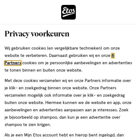
ga
Voor 22:00 uur besteld,
morgen in huis
naar
de
Menu
hoofd
Zoeken
Privacy voorkeuren
content
›
›
ga
Interactie
naar
Wij gebruiken cookies (en vergelijkbare technieken) om onze
Je
Luiers
Alles van Huggies
met
de
website te verbeteren. Daarnaast gebruiken wij en onze
8
bent
Huggies Little Swimmers Zwemluiers
dit
zoekbalk
Partners
cookies om je persoonlijke aanbevelingen en advertenties
ers
Weleda
hier:
veld
ga
Maat 2-3 Extra Small 3-8 kg 12 stuks
te tonen binnen en buiten onze website.
opent
naar
Met deze cookies verzamelen wij en onze Partners informatie over
een
de
Maat
5
Maat 2
12 stuks
5/5
(2)
je klik- en zoekgedrag binnen onze website. Onze Partners
volledig
2,
footer
van
verzamelen mogelijk ook informatie over je klik- en zoekgedrag
venster
12
5
25%
buiten onze website. Hiermee kunnen we de website en app, onze
stuks,
met
toevoegen
sterren
korting
aanbevelingen en advertenties aanpassen aan je interesses. Zoek
geavanceerde
aan
op
je bijvoorbeeld op shampoo, dan kun je een advertentie over
zoekopties
verlanglijst
basis
shampoo te zien krijgen.
van
Als je een Mijn Etos account hebt en hierop bent ingelogd, dan
2