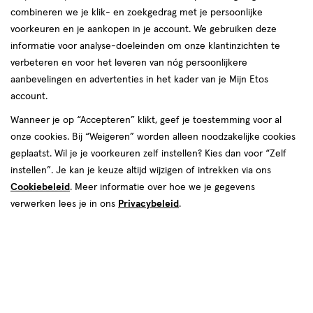
combineren we je klik- en zoekgedrag met je persoonlijke
reviews
voorkeuren en je aankopen in je account. We gebruiken deze
informatie voor analyse-doeleinden om onze klantinzichten te
verbeteren en voor het leveren van nóg persoonlijkere
aanbevelingen en advertenties in het kader van je Mijn Etos
van € 7.69 voor € 5.77
7
.
69
25% korting
Product
5
.
account.
77
badge
Je bespaart €1,92
Wanneer je op “Accepteren” klikt, geef je toestemming voor al
tooltip
onze cookies. Bij “Weigeren” worden alleen noodzakelijke cookies
geplaatst. Wil je je voorkeuren zelf instellen? Kies dan voor “Zelf
Spaar 2 Air Miles
instellen”. Je kan je keuze altijd wijzigen of intrekken via ons
Online op voorraad
Cookiebeleid
. Meer informatie over hoe we je gegevens
verwerken lees je in ons
Privacybeleid
.
Vóór 22:00 uur besteld, morgen in huis
1
In mijn winkelmandje
verhoog
aantal
met
één