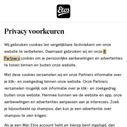
ga
Voor 22:00 uur besteld,
morgen in huis
naar
de
Menu
hoofd
Zoeken
Privacy voorkeuren
content
›
›
ga
Interactie
naar
Wij gebruiken cookies (en vergelijkbare technieken) om onze
Je
Eau de Toilette
Alles van Hugo Boss
met
de
website te verbeteren. Daarnaast gebruiken wij en onze
8
bent
Hugo Boss Just Different Eau De
dit
zoekbalk
Partners
cookies om je persoonlijke aanbevelingen en advertenties
ers
Weleda
hier:
veld
ga
Toilette 75 ML
te tonen binnen en buiten onze website.
opent
naar
Met deze cookies verzamelen wij en onze Partners informatie over
een
de
75
5
75 ML
spray
5/5
(1)
je klik- en zoekgedrag binnen onze website. Onze Partners
volledig
ML,
footer
van
verzamelen mogelijk ook informatie over je klik- en zoekgedrag
venster
spray
5
buiten onze website. Hiermee kunnen we de website en app, onze
met
toevoegen
sterren
aanbevelingen en advertenties aanpassen aan je interesses. Zoek
geavanceerde
aan
op
je bijvoorbeeld op shampoo, dan kun je een advertentie over
zoekopties
verlanglijst
basis
shampoo te zien krijgen.
van
Als je een Mijn Etos account hebt en hierop bent ingelogd, dan
1