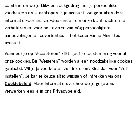
combineren we je klik- en zoekgedrag met je persoonlijke
reviews
voorkeuren en je aankopen in je account. We gebruiken deze
informatie voor analyse-doeleinden om onze klantinzichten te
verbeteren en voor het leveren van nóg persoonlijkere
aanbevelingen en advertenties in het kader van je Mijn Etos
account.
Wanneer je op “Accepteren” klikt, geef je toestemming voor al
van € 79.00 voor € 32.99
Adviesprijs*:
onze cookies. Bij “Weigeren” worden alleen noodzakelijke cookies
79
.
00
*Aanbevolen verkoopprijs leverancier
geplaatst. Wil je je voorkeuren zelf instellen? Kies dan voor “Zelf
32
.
99
instellen”. Je kan je keuze altijd wijzigen of intrekken via ons
Cookiebeleid
. Meer informatie over hoe we je gegevens
Spaar 13 Air Miles
verwerken lees je in ons
Privacybeleid
.
Online bijna uitverkocht
Vóór 22:00 uur besteld, morgen in huis
1
In mijn winkelmandje
verhoog