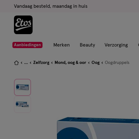
ga
Vandaag besteld, maandag in huis
naar
de
hoofd
content
ga
Merken
Beauty
Verzorging
Aanbiedingen
naar
de
Je
...
Zelfzorg
Mond, oog & oor
Oog
Oogdruppels
zoekbalk
bent
ga
hier:
naar
de
footer