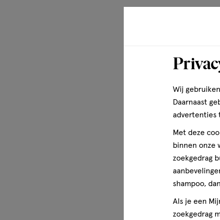
Privac
Wij gebruiken
Daarnaast ge
advertenties 
Met deze cook
binnen onze w
zoekgedrag b
aanbevelingen
shampoo, dan 
Als je een Mi
zoekgedrag me