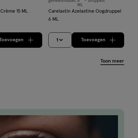
geneesmiddel
6
druppels
geneesmiddel,
ML
druppels
 Crème 15 ML
Carelastin Azelastine Oogdruppel
6 ML
Toevoegen
Toevoegen
1
verhoog aantal met één
,
Limiet bereikt.
verhoog aantal m
Je kan maximaa
Toon meer