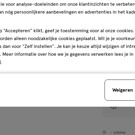
Ogen
ie voor analyse-doeleinden om onze klantinzichten te verbeter
1
an nóg persoonlijkere aanbevelingen en advertenties in het kade
 “Accepteren” klikt, geef je toestemming voor al onze cookies. 
rden alleen noodzakelijke cookies geplaatst. Wil je je voorkeur
toevoegen
s dan voor “Zelf instellen”. Je kan je keuze altijd wijzigen of int
aan
. Meer informatie over hoe we je gegevens verwerken lees je in
verlanglijst
d
.
Weigeren
15
crème
crème