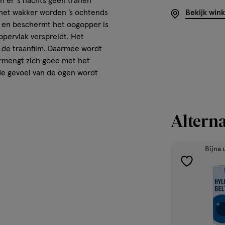
n er ’s nachts geen tranen
 het wakker worden ’s ochtends
Bekijk win
m en beschermt het oogopper is
ppervlak verspreidt. Het
n de traanfilm. Daarmee wordt
rmengt zich goed met het
de gevoel van de ogen wordt
Alterna
Bijna 
toevoegen
aan
verlanglijst