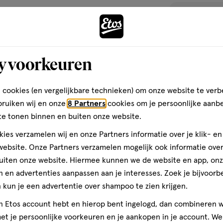
toevoegen
aan
verlanglijst
y voorkeuren
 cookies (en vergelijkbare technieken) om onze website te verb
bruiken wij en onze
8 Partners
cookies om je persoonlijke aanb
te tonen binnen en buiten onze website.
ies verzamelen wij en onze Partners informatie over je klik- e
ebsite. Onze Partners verzamelen mogelijk ook informatie over 
uiten onze website. Hiermee kunnen we de website en app, on
 en advertenties aanpassen aan je interesses. Zoek je bijvoorb
medisch
10
medisch
hulpmiddel
ML
kun je een advertentie over shampoo te zien krijgen.
hulpmiddel,
A.Vogel Ooggel
jn Etos account hebt en hierop bent ingelogd, dan combineren w
Bij Zeer Droge 
t je persoonlijke voorkeuren en je aankopen in je account. W