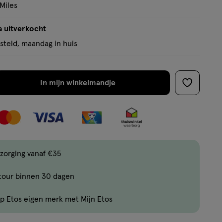
 Miles
a uitverkocht
teld, maandag in huis
In mijn winkelmandje
verhoog
toevoege
aantal
aan
met
verlanglijs
één
,
Bijna
zorging vanaf €35
uitverkocht!
tour binnen 30 dagen
Er
zijn
p Etos eigen merk met Mijn Etos
nog
maar