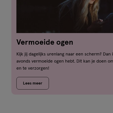
Vermoeide ogen
Kijk jij dagelijks urenlang naar een scherm? Dan is
avonds vermoeide ogen hebt. Dit kan je doen om
en te verzorgen!
Lees meer