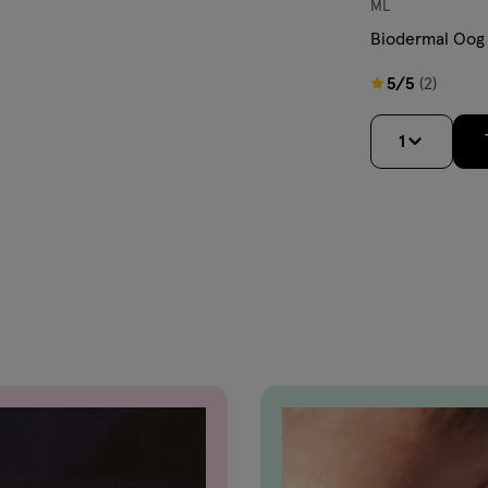
ML
Biodermal Oog
5
5/5
(2)
van
5
1
sterren
op
basis
van
2
reviews