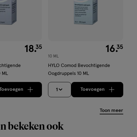
€ 18.35
18
.
€ 16.35
16
.
35
35
10 ML
chtigende
HYLO Comod Bevochtigende
10 ML
Oogdruppels 10 ML
Toevoegen
Toevoegen
1
verhoog aantal met één
,
Bijna uitverkocht!
verhoog aantal m
Er zijn nog
Toon meer
n bekeken ook