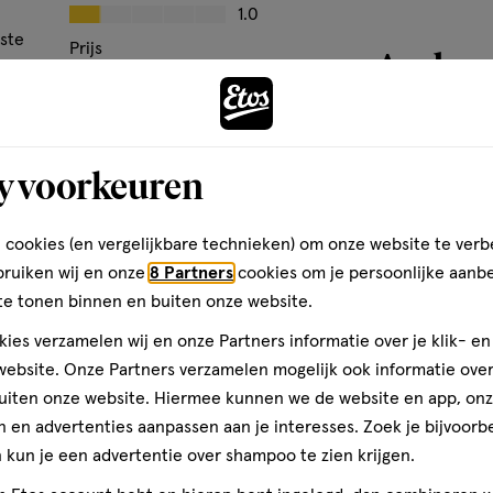
Kwaliteit, 1.0 van 5
1.0
er het borsteltje.
tste
Prijs
Andere
Prijs, 1.0 van 5
1.0
it.
t
Gebruiksgemak
. De
Tynex (bevat geen BPA),
Gebruiksgemak, 1.0 van 5
1.0
pelene
toevoegen
y voorkeuren
aan
den
verlanglijst
 cookies (en vergelijkbare technieken) om onze website te verb
ale borsteltjes en is speciaal
bruiken wij en onze
8 Partners
cookies om je persoonlijke aanb
anden en kiezen. Met
te tonen binnen en buiten onze website.
oppervlak. De overige 40%
terdentale ruimte. Tandplaque
ies verzamelen wij en onze Partners informatie over je klik- e
 zoals gaatjes (cariës),
ebsite. Onze Partners verzamelen mogelijk ook informatie over 
slechte adem (halitose).
uiten onze website. Hiermee kunnen we de website en app, on
ikt voor beugeldragers.
 en advertenties aanpassen aan je interesses. Zoek je bijvoorb
kun je een advertentie over shampoo te zien krijgen.