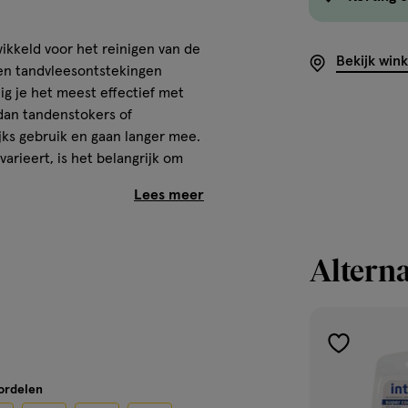
wikkeld voor het reinigen van de
Bekijk win
 en tandvleesontstekingen
ig je het meest effectief met
 dan tandenstokers of
ijks gebruik en gaan langer mee.
rieert, is het belangrijk om
ltje te kiezen. Interprox heeft
iërend van 0,7 tot en met 2,9
uimte aan waartussen de rager
ke maat het meest geschikt is.
Alterna
dvat en beschikt over een
toevoegen
aan
oordelen
verlanglijst