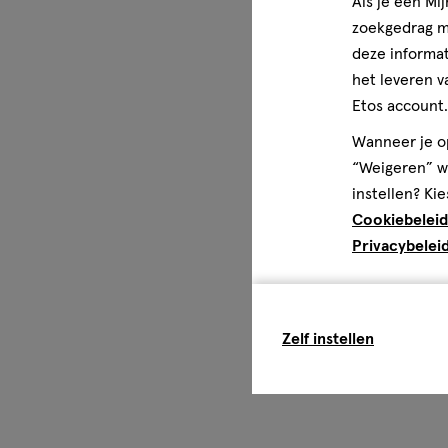
Als je een Mi
Reinigt tussen tanden en kiezen, onder kroon- en brugw
zoekgedrag me
apparatuur en implantaten. Verwijdert tandplaque en he
voorkomen.
deze informat
het leveren v
Etos account.
Wanneer je op
“Weigeren” wo
instellen? Kie
Cookiebeleid
Privacybelei
Zelf instellen