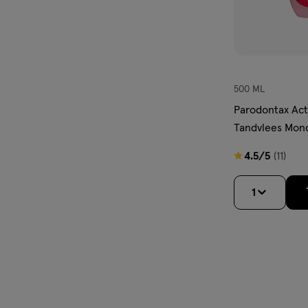
500 ML
Parodontax Act
Tandvlees Mon
4.5
4.5/5
(11)
van
5
1
sterren
op
basis
van
11
reviews