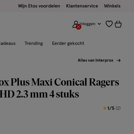
Mijn Etos voordelen
Klantenservice
Winkels
Inloggen
adeaus
Trending
Eerder gekocht
Alles van Interprox
ox Plus Maxi Conical Ragers
HD 2.3 mm 4 stuks
1
1/5
(2)
van
5
sterren