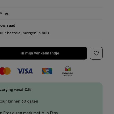
op
basis
Miles
van
2
voorraad
reviews
uur besteld, morgen in huis
In mijn winkelmandje
verhoog
toevoege
aantal
aan
met
verlanglijs
één
,
Bijna
zorging vanaf €35
uitverkocht!
tour binnen 30 dagen
Er
zijn
p Etos eigen merk met Mijn Etos