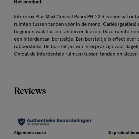
Het product
Interprox Plus Maxi Conical Paars PHD 2.3 is speciaal ont
ruimten tussen tanden vóór in de mond. Cariës (gaatjes)
beginnen vaak tussen tanden en kiezen. Deze ruimte rein
een interdentaal borsteltje. Een borsteltje is effectiever
rubbersticks. De borsteltjes van Interprox zijn voor dagel
Omdat de interdentale ruimten tussen tanden en kiezen va
voor iedere specifieke situatie het meest geschikte borste
een breed assortiment ragers in verschillende maten, var
mm. De Passage Hole Diameter (PHD) geeft de minimale r
gestoken kan worden. Vraag je mondzorgprofessional wel
Reviews
Interprox Plus Maxi Conical Paars heeft een gehoekt han
cylindrisch gevormde borstelkop met PHD maat 2.3.
Kenmerken
- Verwijdert plaque tussen tanden en kiezen.
Algemene score
Dit product be