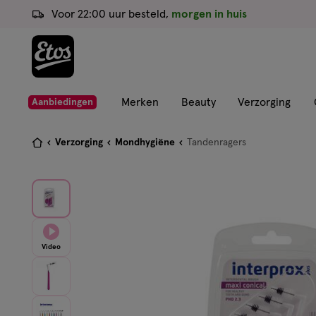
ga
Voor 22:00 uur besteld,
morgen in huis
naar
de
hoofd
content
ga
Merken
Beauty
Verzorging
Aanbiedingen
naar
de
Je
Verzorging
Mondhygiëne
Tandenragers
zoekbalk
bent
ga
hier:
naar
de
footer
Video