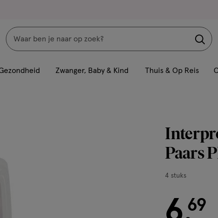
Zoeken
Interactie
met
Gezondheid
Zwanger, Baby & Kind
Thuis & Op Reis
C
dit
veld
opent
een
Interpr
volledig
venster
Paars P
met
geavanceerde
4
4 stuks
zoekopties
stuks,
6
€ 6.69
69
.