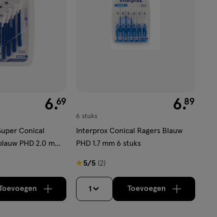
€ 6.69
6
.
€ 6.89
6
.
69
89
6 stuks
Super Conical
Interprox Conical Ragers Blauw
blauw PHD 2.0 mm
PHD 1.7 mm 6 stuks
5
5/5
(2)
van
5
Toevoegen
Toevoegen
1
verhoog aantal met één
,
Bijna uitverkocht!
verhoog aantal m
Er zijn nog
sterren
op