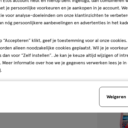
jn Etos account hebt en hierop bent ingelogd, dan combineren w
medisch
75
erk, rond orthodontische
medisch
hulpmiddel
ML
t je persoonlijke voorkeuren en je aankopen in je account. W
lpt tandvleesproblemen te
hulpmiddel,
Parodontax Act
ie voor analyse-doeleinden om onze klantinzichten te verbeter
pasta
Whitening Tand
an nóg persoonlijkere aanbevelingen en advertenties in het kade
4.4
4.4/5
(47)
 “Accepteren” klikt, geef je toestemming voor al onze cookies. 
van
rden alleen noodzakelijke cookies geplaatst. Wil je je voorkeur
5
1
s dan voor “Zelf instellen”. Je kan je keuze altijd wijzigen of int
sterren
. Meer informatie over hoe we je gegevens verwerken lees je in
op
d
.
basis
van
toevoegen
47
aan
reviews
verlanglijst
Weigeren