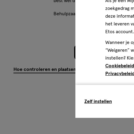
Als je een Mi
best wel duur produktje
Gezondheidsinformatie
zoekgedrag me
Reinigt tussen tanden en kiezen, onder kroon- en brugw
Behulpzaam?
(
1
)
(
0
)
Mel
deze informat
apparatuur en implantaten. Verwijdert tandplaque en he
het leveren v
voorkomen.
Etos account.
Wanneer je op
“Weigeren” wo
Meer laden
instellen? Kie
Cookiebeleid
Hoe controleren en plaatsen wij reviews?
Privacybelei
Zelf instellen