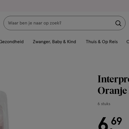
Zoeken
Interactie
met
Gezondheid
Zwanger, Baby & Kind
Thuis & Op Reis
C
dit
veld
opent
een
Interpr
volledig
venster
Oranje
met
geavanceerde
6
6 stuks
zoekopties
stuks,
6
€ 6.69
69
.