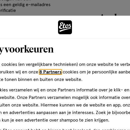
erstand). Beweeg het borsteltje
om
om
om
is een geldig e-mailadres
basis
haal deze stappen bij iedere
het
het
het
rificatie
van
Andere
steltje.
el
artikel
artikel
artikel
7
te
te
te
reviews
rdelen
beoordelen
beoordelen
beoordelen
met
met
met
Tynex (bevat geen BPA),
toevoegen
y voorkeuren
3
4
5
pelene
aan
ren.
sterren.
sterren.
sterren.
verlanglijst
rmee
Hiermee
Hiermee
Hiermee
 cookies (en vergelijkbare technieken) om onze website te verb
n
open
open
open
teren op
Recentste
bruiken wij en onze
8 Partners
cookies om je persoonlijke aanb
ale borsteltjes en is speciaal
je
je
je
te tonen binnen en buiten onze website.
anden en kiezen. Met
een
een
een
ies verzamelen wij en onze Partners informatie over je klik- e
oppervlak. De overige 40%
ier.
enformulier.
vragenformulier.
vragenformulier.
vragenformulier.
ebsite. Onze Partners verzamelen mogelijk ook informatie over 
terdentale ruimte. Tandplaque
Kwaliteit
uiten onze website. Hiermee kunnen we de website en app, on
 zoals gaatjes (cariës),
Kwaliteit, 4.0 van 5
slechte adem (halitose).
4.0
 en advertenties aanpassen aan je interesses. Zoek je bijvoorb
l
ikt voor beugeldragers.
kun je een advertentie over shampoo te zien krijgen.
Prijs
r
Prijs, 3.0 van 5