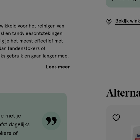
Bekijk win
twikkeld voor het reinigen van
es) en tandvleesontstekingen
ig je het meest effectief met
 dan tandenstokers of
ijks gebruik en gaan langer mee.
rieert, is het belangrijk om
ltje te kiezen. Interprox heeft
iërend van 0,7 tot en met 2,9
uimte aan waartussen de rager
Alterna
ke maat het meest geschikt is.
dvat en beschikt over een
je met je
toevoegen
fst dagelijks
aan
okers of
verlanglijst