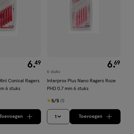
€ 6.49
6
.
€ 6.69
6
.
49
69
6 stuks
Mini Conical Ragers
Interprox Plus Nano Ragers Roze
m 6 stuks
PHD 0.7 mm 6 stuks
5
5/5
(1)
van
5
Toevoegen
Toevoegen
1
verhoog aantal met één
,
Bijna uitverkocht!
verhoog aantal m
Er zijn no
sterren
op