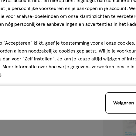
3.0
jn Etos account hebt en hierop bent ingelogd, dan combineren w
15 ML
t je persoonlijke voorkeuren en je aankopen in je account. W
Gebruiksgemak
Parodontax Flu
erk, rond orthodontische
den
ie voor analyse-doeleinden om onze klantinzichten te verbeter
Gebruiksgemak, 4.0 van 5
lpt tandvleesproblemen te
Mini 15 ML
4.0
an nóg persoonlijkere aanbevelingen en advertenties in het kade
5
5/5
(2)
van
 “Accepteren” klikt, geef je toestemming voor al onze cookies. 
5
5
rden alleen noodzakelijke cookies geplaatst. Wil je je voorkeur
sterren
s dan voor “Zelf instellen”. Je kan je keuze altijd wijzigen of int
op
. Meer informatie over hoe we je gegevens verwerken lees je in
basis
d
.
van
toevoegen
2
aan
reviews
verlanglijst
Weigeren