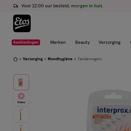
ga
Voor 22:00 uur besteld,
morgen in huis
naar
de
hoofd
content
ga
Merken
Beauty
Verzorging
Aanbiedingen
naar
de
Je
Verzorging
Mondhygiëne
Tandenragers
zoekbalk
bent
ga
hier:
naar
de
footer
Video