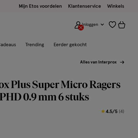
Mijn Etos voordelen
Klantenservice
Winkels
Inloggen
adeaus
Trending
Eerder gekocht
Alles van Interprox
ox Plus Super Micro Ragers
 PHD 0.9 mm 6 stuks
4.5
4.5/5
(4)
van
5
sterren