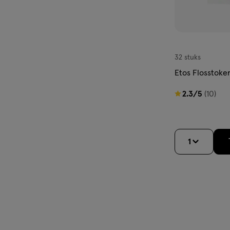
32 stuks
Etos Flosstoke
2.3
2.3/5
(10)
van
5
sterren
1
op
basis
van
10
reviews