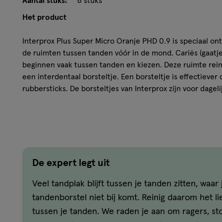
Aantal stuks:
6 stuks
Het product
Interprox Plus Super Micro Oranje PHD 0.9 is speciaal on
de ruimten tussen tanden vóór in de mond. Cariës (gaatj
beginnen vaak tussen tanden en kiezen. Deze ruimte rein
een interdentaal borsteltje. Een borsteltje is effectiever
rubbersticks. De borsteltjes van Interprox zijn voor dagel
Omdat de interdentale ruimten tussen tanden en kiezen va
voor iedere specifieke situatie het meest geschikte borste
een breed assortiment ragers in verschillende maten, var
mm. De Passage Hole Diameter (PHD) geeft de minimale r
gestoken kan worden. Vraag je mondzorgprofessional wel
Interprox Plus Super Micro Oranje heeft een gehoekt han
De expert legt uit
cylindrisch gevormde borstelkop met PHD maat 0.9.
Veel tandplak blijft tussen je tanden zitten, waar 
Kenmerken
tandenborstel niet bij komt. Reinig daarom het lie
tussen je tanden. We raden je aan om ragers, st
- Verwijdert plaque tussen tanden en kiezen.