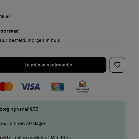
op
basis
Miles
van
4
voorraad
reviews
uur besteld, morgen in huis
In mijn winkelmandje
verhoog
toevoege
aantal
aan
met
verlanglijs
één
,
Bijna
zorging vanaf €35
uitverkocht!
tour binnen 30 dagen
Er
zijn
p Etos eigen merk met Mijn Etos