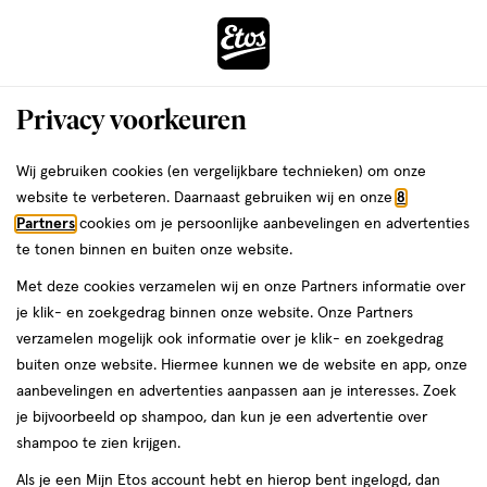
ga
Voor 22:00 uur besteld,
morgen in huis
naar
de
Menu
hoofd
Zoeken
Privacy voorkeuren
content
›
›
ga
Interactie
naar
Wij gebruiken cookies (en vergelijkbare technieken) om onze
Je
Baby huidverzorging
Alles van ISDIN
met
de
website te verbeteren. Daarnaast gebruiken wij en onze
8
bent
ISDIN Baby Naturals ZN40 Nappy
dit
zoekbalk
Partners
cookies om je persoonlijke aanbevelingen en advertenties
ers
Weleda
hier:
veld
ga
Ointment 50 ML
te tonen binnen en buiten onze website.
opent
naar
Met deze cookies verzamelen wij en onze Partners informatie over
een
de
50
50 ML
je klik- en zoekgedrag binnen onze website. Onze Partners
volledig
ML,
footer
verzamelen mogelijk ook informatie over je klik- en zoekgedrag
venster
buiten onze website. Hiermee kunnen we de website en app, onze
toevoegen
met
aanbevelingen en advertenties aanpassen aan je interesses. Zoek
aan
geavanceerde
je bijvoorbeeld op shampoo, dan kun je een advertentie over
verlanglijst
zoekopties
shampoo te zien krijgen.
Als je een Mijn Etos account hebt en hierop bent ingelogd, dan