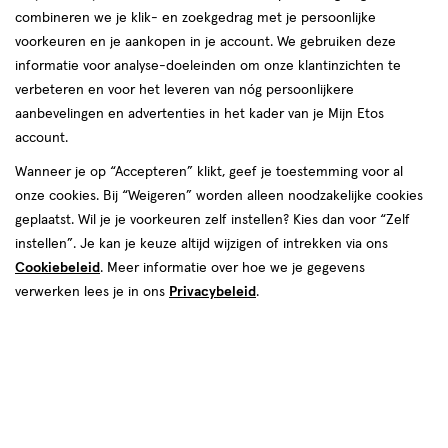
combineren we je klik- en zoekgedrag met je persoonlijke
voorkeuren en je aankopen in je account. We gebruiken deze
informatie voor analyse-doeleinden om onze klantinzichten te
verbeteren en voor het leveren van nóg persoonlijkere
aanbevelingen en advertenties in het kader van je Mijn Etos
€ 11.99
11
.
99
account.
Spaar 4 Air Miles
Wanneer je op “Accepteren” klikt, geef je toestemming voor al
onze cookies. Bij “Weigeren” worden alleen noodzakelijke cookies
Online op voorraad
geplaatst. Wil je je voorkeuren zelf instellen? Kies dan voor “Zelf
Vóór 22:00 uur besteld, morgen in huis
instellen”. Je kan je keuze altijd wijzigen of intrekken via ons
Cookiebeleid
. Meer informatie over hoe we je gegevens
verwerken lees je in ons
Privacybeleid
.
1
In mijn winkelmandje
verhoog
aantal
met
één
,
Bijna
Gratis
bezorging vanaf €35