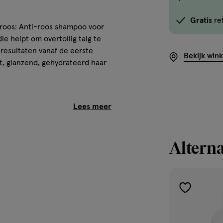
optie
Gratis
re
<em
 roos: Anti-roos shampoo voor
onclick="docum
ie helpt om overtollig talg te
button-
 resultaten vanaf de eerste
Bekijk win
-
t, glanzend, gehydrateerd haar
link.button-
-
icon.c-
store-
. Laat 3 minuten inwerken en
stock__link.js-
n en afwisselen met een milde
store-
Alterna
stock-
link').click()">'B
winkelvoorraad
om
toevoegen
e ogen, deze grondig spoelen
te
ren houden.
aan
zien
verlanglijst