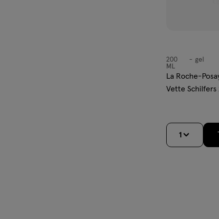
200
gel
gel
ML
La Roche-Posa
Vette Schilfer
1