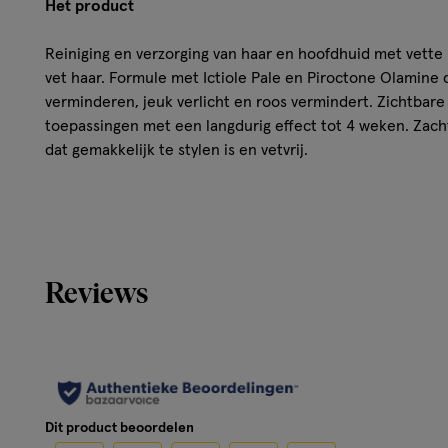
Het product
Reiniging en verzorging van haar en hoofdhuid met vette
vet haar. Formule met Ictiole Pale en Piroctone Olamine d
verminderen, jeuk verlicht en roos vermindert. Zichtbare
toepassingen met een langdurig effect tot 4 weken. Zach
dat gemakkelijk te stylen is en vetvrij.
Hoe werkt het?
Aanbrengen op vochtig haar. Inmasseren tot het schuimt
spoel goed uit met veel water. 3 keer per week gebruike
Reviews
shampoo.
Gebruik
Contact met de ogen vermijden. Bij direct contact met d
met veel water. Het product buiten het bereik van kinde
Dit product beoordelen