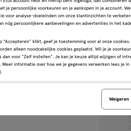
jn Etos account hebt en hierop bent ingelogd, dan combineren w
125 ML
t je persoonlijke voorkeuren en je aankopen in je account. W
Resdan Forte K
ie voor analyse-doeleinden om onze klantinzichten te verbeter
Shampoo 125 M
an nóg persoonlijkere aanbevelingen en advertenties in het kade
3.8
3.8/5
(4)
van
 “Accepteren” klikt, geef je toestemming voor al onze cookies. 
5
1
rden alleen noodzakelijke cookies geplaatst. Wil je je voorkeur
sterren
s dan voor “Zelf instellen”. Je kan je keuze altijd wijzigen of int
op
. Meer informatie over hoe we je gegevens verwerken lees je in
basis
d
.
van
toevoegen
4
aan
reviews
verlanglijst
Weigeren