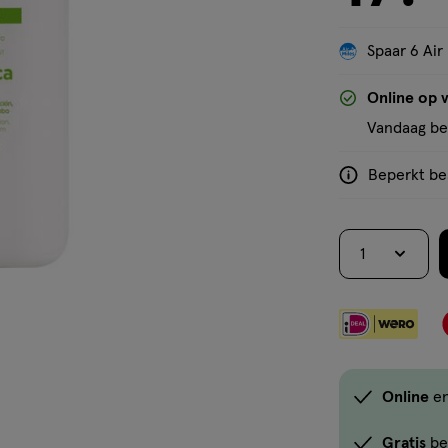
Spaar 6 Air
'Bekijk winkelvoorraad'
Online op 
Vandaag bes
Beperkt bes
<p>Dit
product
is
1
niet
in
alle
winkels
te
koop.
Online
e
Gebruik
de
Gratis
be