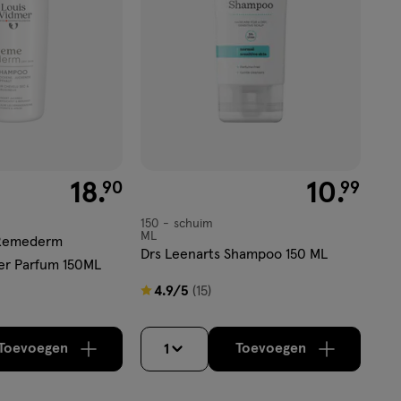
€ 18.90
18
.
€ 10.99
10
.
90
99
150
schuim
schuim
ML
 Remederm
Drs Leenarts Shampoo 150 ML
r Parfum 150ML
4.9
4.9/5
(15)
van
5
Toevoegen
Toevoegen
1
verhoog aantal met één
,
Bijna uitverkocht!
verhoog aantal m
Er zijn nog
sterren
op