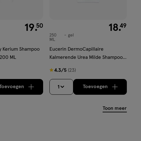
€ 19.50
19
.
€ 18.49
18
.
50
49
250
gel
gel
ML
y Kerium Shampoo
Eucerin DermoCapillaire
s 200 ML
Kalmerende Urea Milde Shampoo
250 ML
4.3
4.3/5
(23)
van
5
Toevoegen
Toevoegen
1
verhoog aantal met één
,
Limiet bereikt.
verhoog aantal m
Je kan maximaa
sterren
op
Toon meer
basis
van
23
reviews