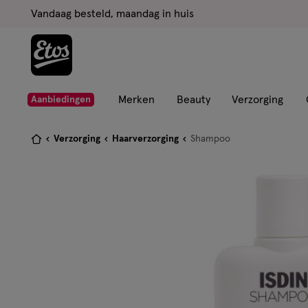
ga
Vandaag besteld, maandag in huis
naar
de
hoofd
content
ga
Merken
Beauty
Verzorging
Aanbiedingen
naar
de
Je
Verzorging
Haarverzorging
Shampoo
zoekbalk
bent
ga
hier:
naar
de
footer