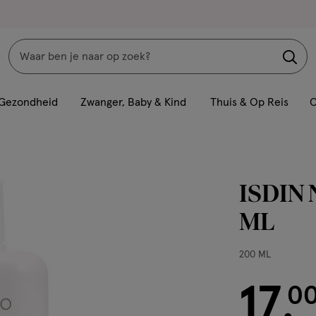
Zoeken
Interactie
met
Gezondheid
Zwanger, Baby & Kind
Thuis & Op Reis
C
dit
veld
opent
een
ISDIN 
volledig
venster
ML
met
geavanceerde
200
200 ML
zoekopties
ML,
17
€ 17.00
0
.