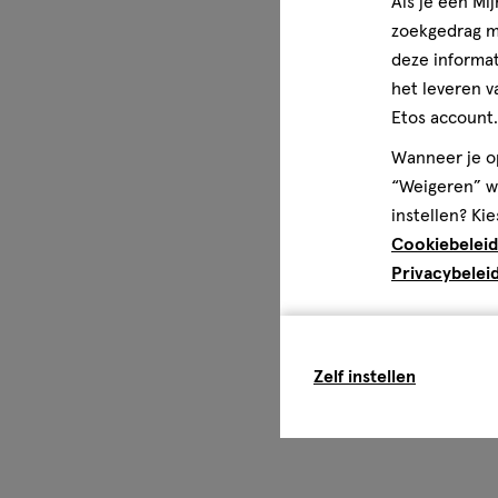
Als je een Mi
zoekgedrag me
deze informat
het leveren v
Etos account.
Wanneer je op
“Weigeren” wo
instellen? Kie
Cookiebeleid
Privacybelei
Zelf instellen