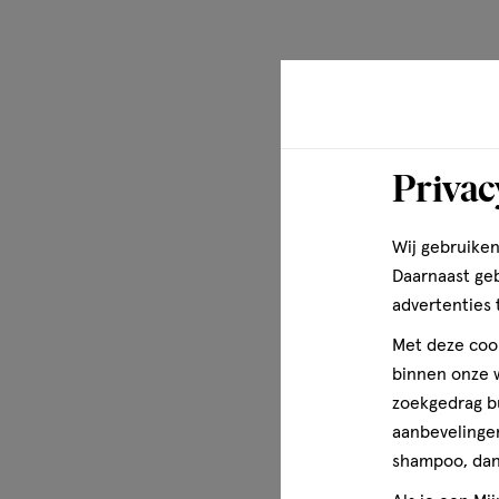
Privac
Wij gebruiken
Daarnaast ge
advertenties 
Met deze cook
binnen onze w
zoekgedrag b
aanbevelingen
shampoo, dan 