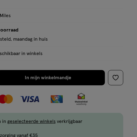
 Miles
voorraad
teld, maandag in huis
chikbaar in winkels
In mijn winkelmandje
verhoog
toevoege
aantal
aan
met
verlanglijs
één
,
Bijna
n in
geselecteerde winkels
verkrijgbaar
uitverkocht!
zorging vanaf €35
Er