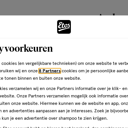
basis
van
Andere
3
reviews
toevoegen
y voorkeuren
aan
verlanglijst
 cookies (en vergelijkbare technieken) om onze website te verb
bruiken wij en onze
8 Partners
cookies om je persoonlijke aanb
te tonen binnen en buiten onze website.
ies verzamelen wij en onze Partners informatie over je klik- e
ebsite. Onze Partners verzamelen mogelijk ook informatie over 
uiten onze website. Hiermee kunnen we de website en app, on
 en advertenties aanpassen aan je interesses. Zoek je bijvoorb
kun je een advertentie over shampoo te zien krijgen.