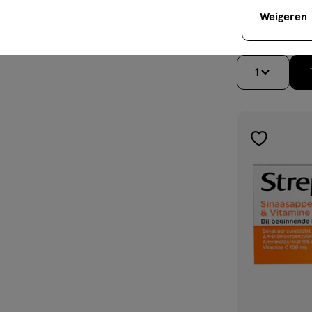
,
Weigeren
Sinaspril Zetpi
zetpil
1
toevoegen
aan
verlanglijst