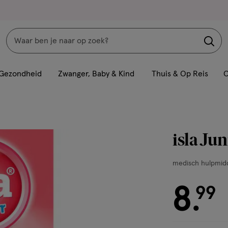
Zoeken
Interactie
met
Gezondheid
Zwanger, Baby & Kind
Thuis & Op Reis
C
dit
veld
opent
een
isla Jun
volledig
venster
medisch
medisch hulpmid
met
hulpmiddel,
geavanceerde
8
20
€ 8.99
99
.
zoekopties
stuks,
dragee