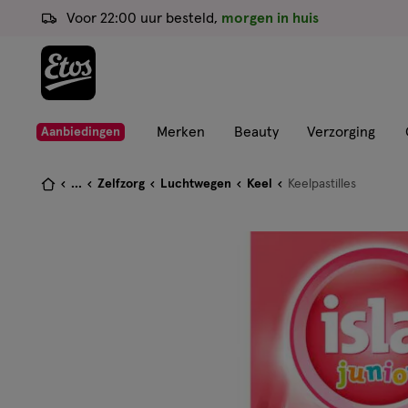
ga
Voor 22:00 uur besteld,
morgen in huis
naar
de
hoofd
content
ga
Merken
Beauty
Verzorging
Aanbiedingen
naar
de
Je
...
Zelfzorg
Luchtwegen
Keel
Keelpastilles
zoekbalk
bent
ga
hier:
naar
de
footer