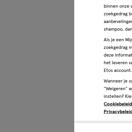
binnen onze w
zoekgedrag b
aanbevelingen
shampoo, dan 
Als je een Mi
zoekgedrag me
deze informat
het leveren v
Etos account.
Wanneer je op
“Weigeren” wo
instellen? Kie
Cookiebeleid
Privacybelei