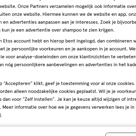
ebsite. Onze Partners verzamelen mogelijk ook informatie over 
Andere
uiten onze website. Hiermee kunnen we de website en app, on
 en advertenties aanpassen aan je interesses. Zoek je bijvoorb
kun je een advertentie over shampoo te zien krijgen.
toevoegen
jn Etos account hebt en hierop bent ingelogd, dan combineren w
aan
t je persoonlijke voorkeuren en je aankopen in je account. W
verlanglijst
ie voor analyse-doeleinden om onze klantinzichten te verbeter
an nóg persoonlijkere aanbevelingen en advertenties in het kade
 “Accepteren” klikt, geef je toestemming voor al onze cookies. 
rden alleen noodzakelijke cookies geplaatst. Wil je je voorkeur
s dan voor “Zelf instellen”. Je kan je keuze altijd wijzigen of int
. Meer informatie over hoe we je gegevens verwerken lees je in
d
.
geneesmiddel
geneesmiddel,