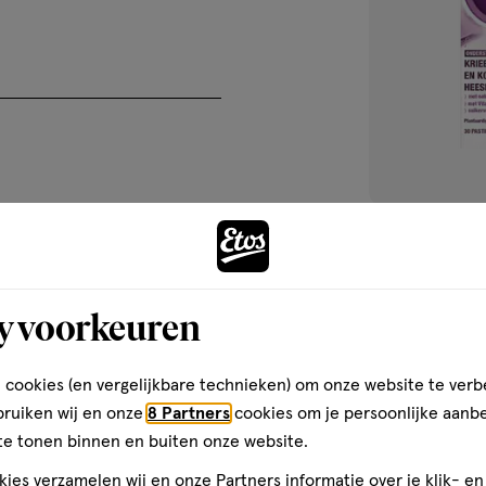
medisch
30
medisch
hulpmiddel
stuk
hulpmiddel,
isla cassis Past
y voorkeuren
dragee
Suikervrij Pasti
 cookies (en vergelijkbare technieken) om onze website te verb
1
bruiken wij en onze
8 Partners
cookies om je persoonlijke aanb
te tonen binnen en buiten onze website.
ies verzamelen wij en onze Partners informatie over je klik- e