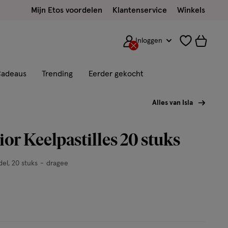
Mijn Etos voordelen
Klantenservice
Winkels
Inloggen
adeaus
Trending
Eerder gekocht
Alles van Isla
ior Keelpastilles 20 stuks
del
20 stuks
dragee