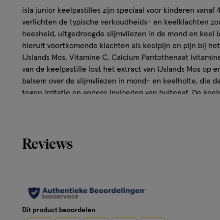
isla junior keelpastilles zijn speciaal voor kinderen vanaf 4
verlichten de typische verkoudheids- en keelklachten zo
heesheid, uitgedroogde slijmvliezen in de mond en keel 
hieruit voortkomende klachten als keelpijn en pijn bij het 
IJslands Mos, Vitamine C, Calcium Pantothenaat (vitamine
van de keelpastille lost het extract van IJslands Mos op e
balsem over de slijmvliezen in mond- en keelholte, die
tegen irritatie en andere invloeden van buitenaf. De keelpa
tandvriendelijk getest. De lekkere aardbeiensmaak van isl
op kinderen.
Reviews
Wettelijke benaming
isla junior 20 keelpastilles
Disclaimer
Buiten bereik van kinderen bewaren! Lees de gebruiksaan
Dit product beoordelen