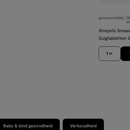
geneesmiddel
2
geneesmiddel,
st
smelttablet
Strepsils Sinaa
Zuigtabletten 2
1
Baby & kind gezondheid
Verkoudheid