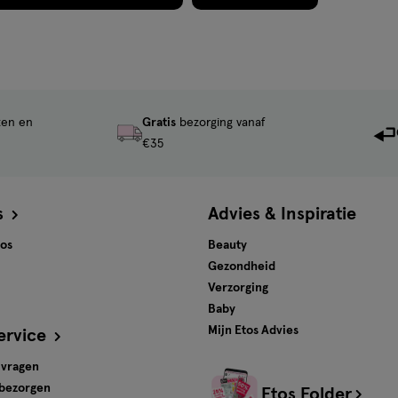
ten en
Gratis
bezorging vanaf
€35
s
Advies & Inspiratie
tos
Beauty
Gezondheid
Verzorging
Baby
Mijn Etos Advies
ervice
 vragen
 bezorgen
Etos Folder