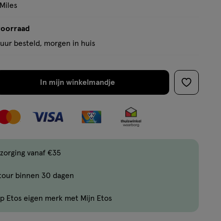
 Miles
voorraad
uur besteld, morgen in huis
In mijn winkelmandje
verhoog
toevoege
aantal
aan
met
verlanglijs
één
,
Bijna
zorging vanaf €35
uitverkocht!
tour binnen 30 dagen
Er
zijn
p Etos eigen merk met Mijn Etos
nog
maar