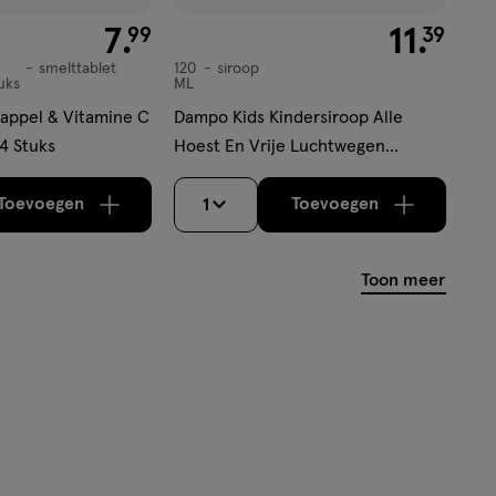
€ 7.99
7
.
€ 11.39
11
.
99
39
4
smelttablet
120
siroop
siroop
uks
ML
sappel & Vitamine C
Dampo Kids Kindersiroop Alle
4 Stuks
Hoest En Vrije Luchtwegen
Suikervrij 120 ML
Toevoegen
Toevoegen
1
verhoog aantal met één
,
Limiet bereikt.
verhoog aantal m
Je kan maximaa
Toon meer