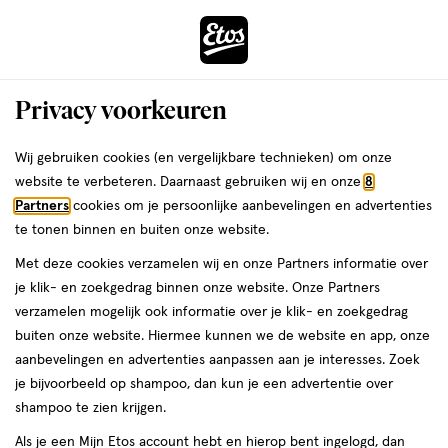
ga
Voor 22:00 uur besteld,
morgen in huis
naar
de
Menu
hoofd
Zoeken
Privacy voorkeuren
content
›
›
ga
Interactie
naar
Wij gebruiken cookies (en vergelijkbare technieken) om onze
Je
Kruidenthee
Alles van Jacob Hooy
met
de
website te verbeteren. Daarnaast gebruiken wij en onze
8
bent
Jacob Hooy Afslank Kruidendrank 50
dit
zoekbalk
Partners
cookies om je persoonlijke aanbevelingen en advertenties
ers
Weleda
hier:
veld
ga
stuks
te tonen binnen en buiten onze website.
opent
naar
Met deze cookies verzamelen wij en onze Partners informatie over
een
de
50
3.8
50 stuks
3.8/5
(4)
je klik- en zoekgedrag binnen onze website. Onze Partners
volledig
stuks,
footer
van
verzamelen mogelijk ook informatie over je klik- en zoekgedrag
venster
5
buiten onze website. Hiermee kunnen we de website en app, onze
met
toevoegen
sterren
aanbevelingen en advertenties aanpassen aan je interesses. Zoek
geavanceerde
aan
op
je bijvoorbeeld op shampoo, dan kun je een advertentie over
zoekopties
verlanglijst
basis
shampoo te zien krijgen.
van
Als je een Mijn Etos account hebt en hierop bent ingelogd, dan
4