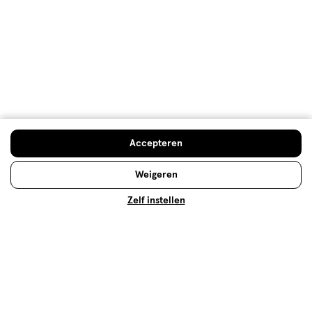
WDMPouw
PRODUCT GEKOCHT
een jaar geleden
Deze thee gekocht om af te vallen. De thee smaakt erg
lekker
Kwaliteit
Kwaliteit, 5.0 van 5
5.0
Accepteren
Prijs
Weigeren
Prijs, 5.0 van 5
5.0
Zelf instellen
Gebruiksgemak
Gebruiksgemak, 5.0 van 5
5.0
Behulpzaam?
(
1
)
(
7
)
Melden