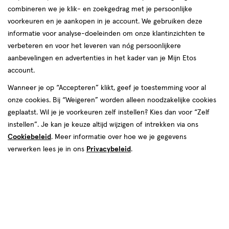
combineren we je klik- en zoekgedrag met je persoonlijke
reviews
voorkeuren en je aankopen in je account. We gebruiken deze
informatie voor analyse-doeleinden om onze klantinzichten te
verbeteren en voor het leveren van nóg persoonlijkere
aanbevelingen en advertenties in het kader van je Mijn Etos
€ 7.99
7
.
99
account.
Spaar 3 Air Miles
Wanneer je op “Accepteren” klikt, geef je toestemming voor al
onze cookies. Bij “Weigeren” worden alleen noodzakelijke cookies
Online op voorraad
geplaatst. Wil je je voorkeuren zelf instellen? Kies dan voor “Zelf
Vóór 22:00 uur besteld, morgen in huis
instellen”. Je kan je keuze altijd wijzigen of intrekken via ons
Cookiebeleid
. Meer informatie over hoe we je gegevens
verwerken lees je in ons
Privacybeleid
.
1
In mijn winkelmandje
verhoog
aantal
met
één
,
Bijna
Gratis
bezorging vanaf €35