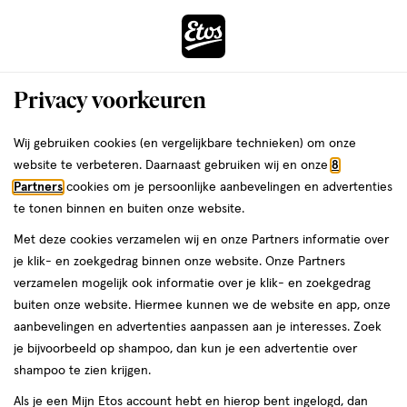
ga
Voor 22:00 uur besteld,
morgen in huis
naar
de
Menu
hoofd
Zoeken
Privacy voorkeuren
content
›
›
ga
Interactie
naar
Wij gebruiken cookies (en vergelijkbare technieken) om onze
Je
Kruidenthee
Alles van Jacob Hooy
met
de
website te verbeteren. Daarnaast gebruiken wij en onze
8
bent
Jacob Hooy Kruidendrank Zuurbalans
dit
zoekbalk
Partners
cookies om je persoonlijke aanbevelingen en advertenties
ers
Weleda
hier:
veld
ga
20 stuks
te tonen binnen en buiten onze website.
opent
naar
Met deze cookies verzamelen wij en onze Partners informatie over
een
de
20
5
20 stuks
5/5
(1)
je klik- en zoekgedrag binnen onze website. Onze Partners
volledig
stuks,
footer
van
verzamelen mogelijk ook informatie over je klik- en zoekgedrag
venster
5
buiten onze website. Hiermee kunnen we de website en app, onze
met
toevoegen
sterren
aanbevelingen en advertenties aanpassen aan je interesses. Zoek
geavanceerde
aan
op
je bijvoorbeeld op shampoo, dan kun je een advertentie over
zoekopties
verlanglijst
basis
shampoo te zien krijgen.
van
Als je een Mijn Etos account hebt en hierop bent ingelogd, dan
1