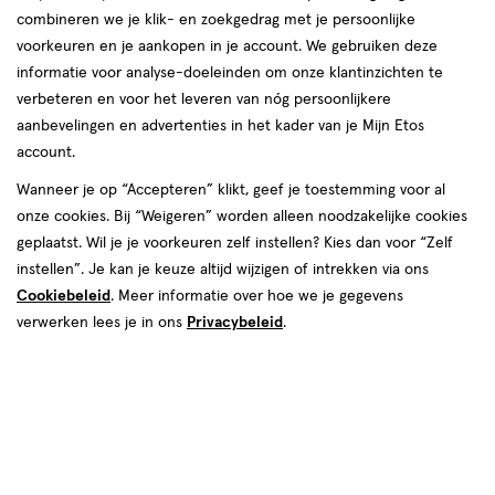
combineren we je klik- en zoekgedrag met je persoonlijke
reviews
voorkeuren en je aankopen in je account. We gebruiken deze
informatie voor analyse-doeleinden om onze klantinzichten te
verbeteren en voor het leveren van nóg persoonlijkere
aanbevelingen en advertenties in het kader van je Mijn Etos
€ 5.49
5
.
49
account.
Spaar 2 Air Miles
Wanneer je op “Accepteren” klikt, geef je toestemming voor al
onze cookies. Bij “Weigeren” worden alleen noodzakelijke cookies
Online op voorraad
geplaatst. Wil je je voorkeuren zelf instellen? Kies dan voor “Zelf
Vóór 22:00 uur besteld, morgen in huis
instellen”. Je kan je keuze altijd wijzigen of intrekken via ons
Cookiebeleid
. Meer informatie over hoe we je gegevens
verwerken lees je in ons
Privacybeleid
.
1
In mijn winkelmandje
verhoog
aantal
met
één
,
Bijna
Gratis
bezorging vanaf €35