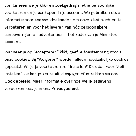
combineren we je klik- en zoekgedrag met je persoonlijke
voorkeuren en je aankopen in je account. We gebruiken deze
informatie voor analyse-doeleinden om onze klantinzichten te
verbeteren en voor het leveren van nóg persoonlijkere
aanbevelingen en advertenties in het kader van je Mijn Etos
€ 6.99
6
.
99
1+1 gratis
Product
account.
badge
Je bespaart €6,99 bij 2 stuks
Wanneer je op “Accepteren” klikt, geef je toestemming voor al
tooltip
onze cookies. Bij “Weigeren” worden alleen noodzakelijke cookies
Spaar 2 Air Miles
geplaatst. Wil je je voorkeuren zelf instellen? Kies dan voor “Zelf
instellen”. Je kan je keuze altijd wijzigen of intrekken via ons
Online op voorraad
Cookiebeleid
. Meer informatie over hoe we je gegevens
Vóór 22:00 uur besteld, morgen in huis
verwerken lees je in ons
Privacybeleid
.
2
In mijn winkelmandje
verhoog
aantal
met
één
,