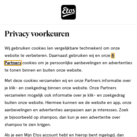
ga
Voor 22:00 uur besteld,
morgen in huis
naar
de
Menu
hoofd
Zoeken
Privacy voorkeuren
content
›
›
ga
Interactie
naar
Wij gebruiken cookies (en vergelijkbare technieken) om onze
Je
Kruiden- en planten
Alles van Jacob Hooy
met
de
website te verbeteren. Daarnaast gebruiken wij en onze
8
bent
Jacob Hooy Pure Powder Ceylon
dit
zoekbalk
Partners
cookies om je persoonlijke aanbevelingen en advertenties
ers
Weleda
hier:
veld
ga
Kaneel 80 gram
te tonen binnen en buiten onze website.
opent
naar
Met deze cookies verzamelen wij en onze Partners informatie over
een
de
80
80 GR
poeder
je klik- en zoekgedrag binnen onze website. Onze Partners
volledig
GR,
footer
verzamelen mogelijk ook informatie over je klik- en zoekgedrag
venster
poeder
1+1
buiten onze website. Hiermee kunnen we de website en app, onze
toevoegen
met
gratis
aanbevelingen en advertenties aanpassen aan je interesses. Zoek
aan
geavanceerde
je bijvoorbeeld op shampoo, dan kun je een advertentie over
verlanglijst
zoekopties
shampoo te zien krijgen.
Als je een Mijn Etos account hebt en hierop bent ingelogd, dan