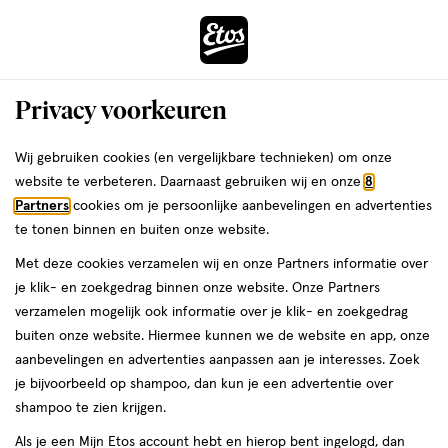
ga
Voor 22:00 uur besteld,
morgen in huis
naar
de
Menu
hoofd
Zoeken
Privacy voorkeuren
content
›
›
ga
Interactie
naar
Wij gebruiken cookies (en vergelijkbare technieken) om onze
Je
Kruidenthee
Alles van Jacob Hooy
met
de
website te verbeteren. Daarnaast gebruiken wij en onze
8
bent
Jacob Hooy Theezakjes Brandnetel 20
dit
zoekbalk
Partners
cookies om je persoonlijke aanbevelingen en advertenties
ers
Weleda
hier:
veld
ga
stuks
te tonen binnen en buiten onze website.
opent
naar
Met deze cookies verzamelen wij en onze Partners informatie over
een
de
20
5
20 stuks
5/5
(1)
je klik- en zoekgedrag binnen onze website. Onze Partners
volledig
stuks,
footer
van
verzamelen mogelijk ook informatie over je klik- en zoekgedrag
venster
5
buiten onze website. Hiermee kunnen we de website en app, onze
met
toevoegen
sterren
aanbevelingen en advertenties aanpassen aan je interesses. Zoek
geavanceerde
aan
op
je bijvoorbeeld op shampoo, dan kun je een advertentie over
zoekopties
verlanglijst
basis
shampoo te zien krijgen.
van
Als je een Mijn Etos account hebt en hierop bent ingelogd, dan
1