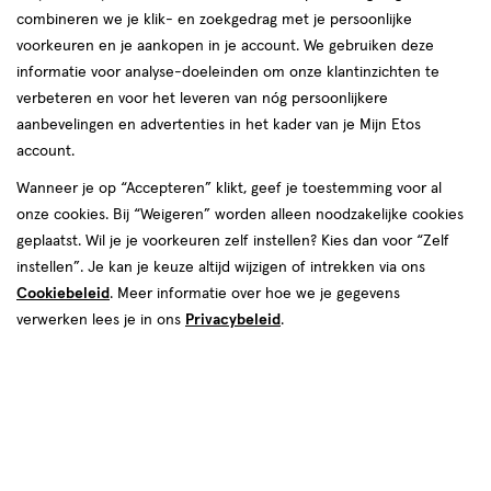
combineren we je klik- en zoekgedrag met je persoonlijke
reviews
voorkeuren en je aankopen in je account. We gebruiken deze
informatie voor analyse-doeleinden om onze klantinzichten te
verbeteren en voor het leveren van nóg persoonlijkere
aanbevelingen en advertenties in het kader van je Mijn Etos
€ 3.39
3
.
39
account.
Spaar 1 Air Mile
Wanneer je op “Accepteren” klikt, geef je toestemming voor al
onze cookies. Bij “Weigeren” worden alleen noodzakelijke cookies
Online bijna uitverkocht
geplaatst. Wil je je voorkeuren zelf instellen? Kies dan voor “Zelf
Vóór 22:00 uur besteld, morgen in huis
instellen”. Je kan je keuze altijd wijzigen of intrekken via ons
Cookiebeleid
. Meer informatie over hoe we je gegevens
verwerken lees je in ons
Privacybeleid
.
1
In mijn winkelmandje
verhoog
aantal
met
één
,
Bijna
Gratis
bezorging vanaf €35