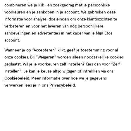
combineren we je klik- en zoekgedrag met je persoonlijke
voorkeuren en je aankopen in je account. We gebruiken deze
informatie voor analyse-doeleinden om onze klantinzichten te
€ 22.95
22
.
95
verbeteren en voor het leveren van nóg persoonlijkere
aanbevelingen en advertenties in het kader van je Mijn Etos
Spaar 9 Air Miles
account.
Wanneer je op “Accepteren” klikt, geef je toestemming voor al
Online op voorraad
onze cookies. Bij “Weigeren” worden alleen noodzakelijke cookies
Vóór 22:00 uur besteld, morgen in huis
geplaatst. Wil je je voorkeuren zelf instellen? Kies dan voor “Zelf
instellen”. Je kan je keuze altijd wijzigen of intrekken via ons
Beperkt beschikbaar in winkels
<p>Dit
Cookiebeleid
. Meer informatie over hoe we je gegevens
product
verwerken lees je in ons
Privacybeleid
.
is
1
In mijn winkelmandje
verhoog
niet
aantal
in
met
alle
één
winkels
,
te
Limiet