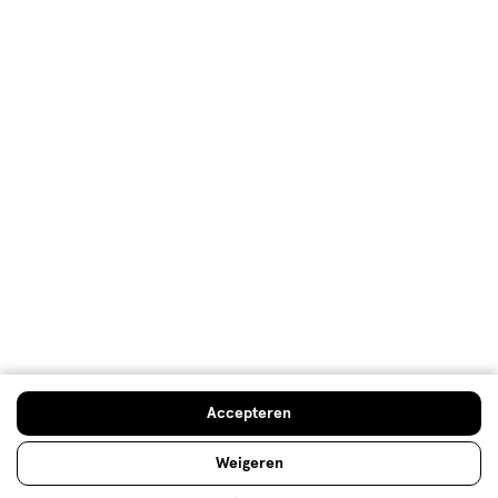
Mijn Etos voordelen
Welkomstkorting
10% korting op véél Etos eigen merk-producten
Digitaal zegels sparen
Verjaardagskorting
Log in en profiteer
Copyright 2026 @ Etos
Algemene voorwaarden
Privacybeleid
Cookiebeleid
Toegankelijkheidsverklaring
Ahold Delhaize
Kwetsbaarheid melden
Accepteren
Weigeren