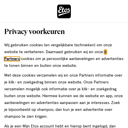
ga
Voor 22:00 uur besteld,
morgen in huis
naar
de
Menu
hoofd
Zoeken
Privacy voorkeuren
content
›
›
ga
Interactie
naar
Wij gebruiken cookies (en vergelijkbare technieken) om onze
Je
Cadeaus voor hem
Alles van JANZEN
met
de
website te verbeteren. Daarnaast gebruiken wij en onze
8
bent
JANZEN Giftset S For Men
dit
zoekbalk
Partners
cookies om je persoonlijke aanbevelingen en advertenties
ers
Weleda
hier:
veld
ga
te tonen binnen en buiten onze website.
560
560 ML
opent
naar
Met deze cookies verzamelen wij en onze Partners informatie over
ML,
een
de
je klik- en zoekgedrag binnen onze website. Onze Partners
volledig
footer
toevoegen
verzamelen mogelijk ook informatie over je klik- en zoekgedrag
venster
aan
buiten onze website. Hiermee kunnen we de website en app, onze
met
verlanglijst
aanbevelingen en advertenties aanpassen aan je interesses. Zoek
geavanceerde
je bijvoorbeeld op shampoo, dan kun je een advertentie over
zoekopties
shampoo te zien krijgen.
Als je een Mijn Etos account hebt en hierop bent ingelogd, dan